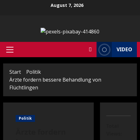
Zum
August 7, 2026
Inhalt
springen
VIDEO
Primäres
Menü
Start
Politik
Ärzte fordern bessere Behandlung von
Flüchtlingen
Politik
Total
Ärzte fordern
Views: