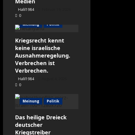
Medien
Halil1984
Februar 19, 2026
0
Meinung
Politik
Kriegsrecht kennt
keine israelische
Ausnahmeregelung.
Verbrechen ist
Verbrechen.
Halil1984
August 4, 2025
0
Meinung
Politik
Das heilige Dreieck
deutscher
Kriegstreiber