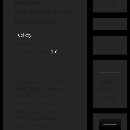
bessere
147.735
Behandlung von
Flüchtlingen
Celixoy
Oktober 11, 2016
1 Minute gelesen
0
Auf dem achten
Weltgesundheitsgipfel, der
Total
World Health Summit,
Views:
äußerten sich der
147.735
Geschäftsführer der
deutschen Sektion von
Ärzte ohne Grenzen
,
Florian Westphal und der