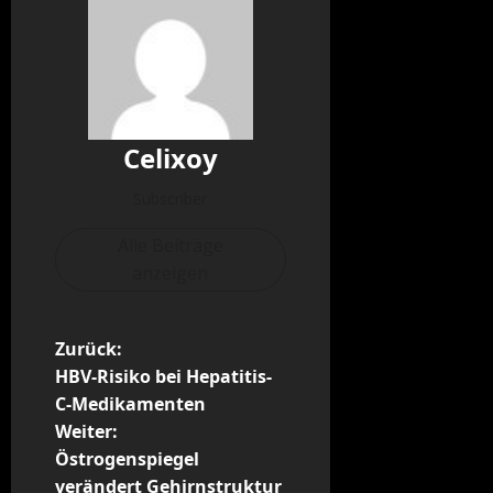
Celixoy
Subscriber
Alle Beiträge
anzeigen
B
Zurück:
HBV-Risiko bei Hepatitis-
e
C-Medikamenten
Weiter:
i
Östrogenspiegel
verändert Gehirnstruktur