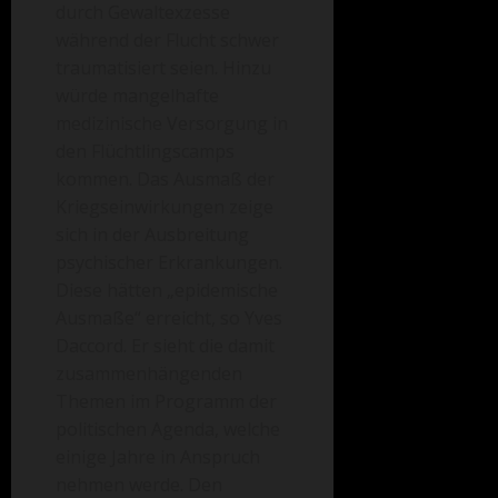
durch Gewaltexzesse
während der Flucht schwer
traumatisiert seien. Hinzu
würde mangelhafte
medizinische Versorgung in
den Flüchtlingscamps
kommen. Das Ausmaß der
Kriegseinwirkungen zeige
sich in der Ausbreitung
psychischer Erkrankungen.
Diese hätten „epidemische
Ausmaße“ erreicht, so Yves
Daccord. Er sieht die damit
zusammenhängenden
Themen im Programm der
politischen Agenda, welche
einige Jahre in Anspruch
nehmen werde. Den