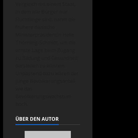
Vergleich mit einem Staat,
in dem alle Bürger nur
Flüchtlinge sind, nahm die
frühere dänische
Ministerpräsidentin Helle
Thorning-Schmidt, um die
ernste Lage beim Zugang
zu Bildung und Gesundheit
darstellen zu können.
Unpassend dazu wären der
junge Bevölkerungsanteil
wie das
Bevölkerungswachstum
hoch.
ÜBER DEN AUTOR