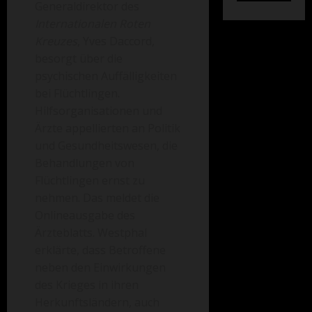
Generaldirektor des
Internationalen Roten
Kreuzes
, Yves Daccord,
besorgt über die
psychischen Auffälligkeiten
bei Flüchtlingen.
Hilfsorganisationen und
Ärzte appellierten an Politik
und Gesundheitswesen, die
Behandlungen von
Flüchtlingen ernst zu
nehmen. Das meldet die
Onlineausgabe des
Ärzteblatts. Westphal
erklärte, dass Betroffene
neben den Einwirkungen
des Krieges in ihren
Herkunftsländern, auch