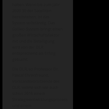
haben. Wenn bis zum Jahr
2020 30 der Satelliten
bereitstehen, ist das
System vollständig. Das
Galileo-System bringt einen
großen Wirtschaftsfaktor
mit und die Beteiligung
wird von der DLR
entsprechend als Erfolg
gebucht.
Die DLR, so Professor Dr.
Pascal Ehrenfreund,
Vorstandsvorsitzende des
DLR, widme sich wie auch
schon 2016 einem
Strategieentwicklungsprozess
und einem