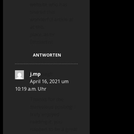
website who has
shared this
wonderful article at
at this
place. asmr
0mniartist
ANTWORTEN
j.mp
sagt:
April 16, 2021 um
10:19 a.m. Uhr
Thanks for the
marvelous posting! I
truly enjoyed
reading it, you
happen to be a great