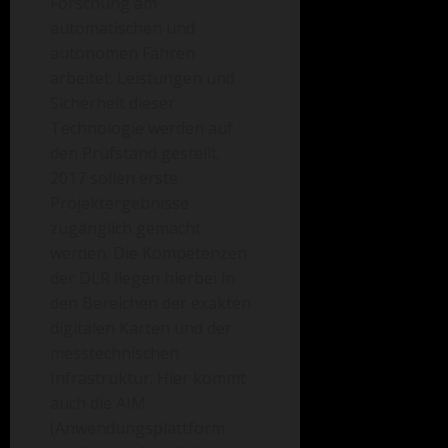
Forschung am
automatischen und
autonomen Fahren
arbeitet. Leistungen und
Sicherheit dieser
Technologie werden auf
den Prüfstand gestellt.
2017 sollen erste
Projektergebnisse
zugänglich gemacht
werden. Die Kompetenzen
der DLR liegen hierbei in
den Bereichen der exakten
digitalen Karten und der
messtechnischen
Infrastruktur. Hier kommt
auch die AIM
(Anwendungsplattform