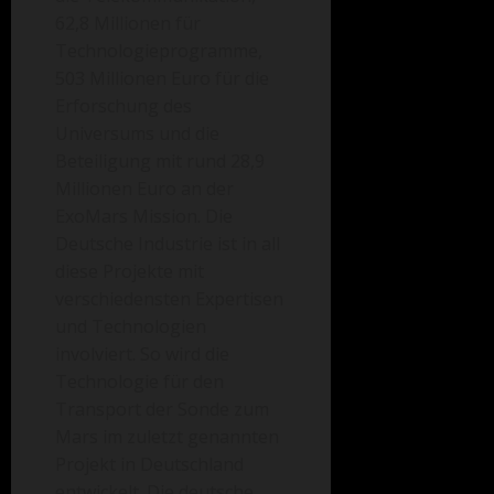
62,8 Millionen für
Technologieprogramme,
503 Millionen Euro für die
Erforschung des
Universums und die
Beteiligung mit rund 28,9
Millionen Euro an der
ExoMars Mission. Die
Deutsche Industrie ist in all
diese Projekte mit
verschiedensten Expertisen
und Technologien
involviert. So wird die
Technologie für den
Transport der Sonde zum
Mars im zuletzt genannten
Projekt in Deutschland
entwickelt. Die deutsche