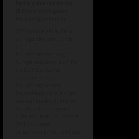
Berlin präsentierte die
DLR ihre wichtigsten
Forschungsarbeiten.
2017 könnte ein äußerst
aufregendes Jahr für die
Luft- und
Raumfahrtforschung in
Europa und damit auch für
die DLR (Deutsches
Zentrum für Luft- und
Raumfahrt) werden.
Deutschland rückt auf der
internationalen Bühne der
Raumfahrt in ein neues
Licht. Wer beim Ministerrat
2016 in Luzern
teilgenommen hat, wird aus