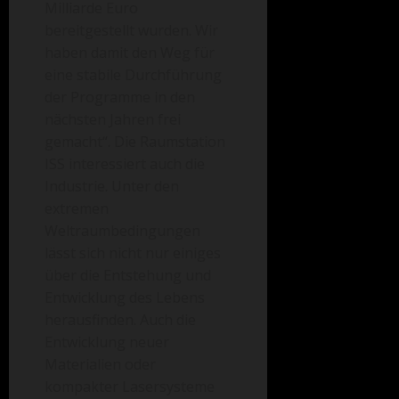
Milliarde Euro
bereitgestellt wurden. Wir
haben damit den Weg für
eine stabile Durchführung
der Programme in den
nächsten Jahren frei
gemacht“. Die Raumstation
ISS interessiert auch die
Industrie. Unter den
extremen
Weltraumbedingungen
lässt sich nicht nur einiges
über die Entstehung und
Entwicklung des Lebens
herausfinden. Auch die
Entwicklung neuer
Materialien oder
kompakter Lasersysteme