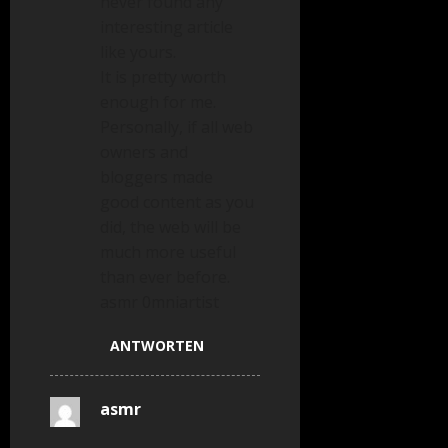
never found any
interesting article
like yours.
It is pretty worth
enough for me.
Personally, if all web
owners and
bloggers made
good content as you
did, the web will be
much more useful
than ever before.
asmr 0mniartist
ANTWORTEN
asmr