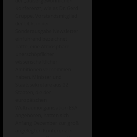
der „außergewöhnlichen
Konferenz“, wie es Dr. Gerd
Gruppe, Vorstandsmitglied
der DLR, in der
Sonderausgabe Newsletter
einführend bezeichnet
hatte, eine Atmosphäre
unerschöpflicher
wissenschaftlicher
Ambitionen vernommen
haben. Minister und
Staatssekretäre aus 22
Staaten, die der
europäischen
Weltraumorganisation ESA
angehören, hatten sich
Anfang Dezember zur groß
angelegten Konferenz in