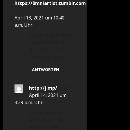
https://0mniartist.tumblr.com
sagt:
April 13, 2021 um 10:40
a.m. Uhr
Very energetic blog,
I liked that bit. Will
there be a part 2?
0mniartist asmr
ANTWORTEN
http://j.mp/
sagt:
April 14, 2021 um
3:29 p.m. Uhr
I am genuinely
thankful to the
holder of this