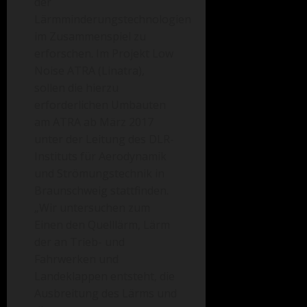
der
Lärmminderungstechnologien
im Zusammenspiel zu
erforschen. Im Projekt Low
Noise ATRA (Linatra),
sollen die hierzu
erforderlichen Umbauten
am ATRA ab März 2017
unter der Leitung des DLR-
Instituts für Aerodynamik
und Strömungstechnik in
Braunschweig stattfinden.
„Wir untersuchen zum
Einen den Quelllärm, Lärm
der an Trieb- und
Fahrwerken und
Landeklappen entsteht, die
Ausbreitung des Lärms und