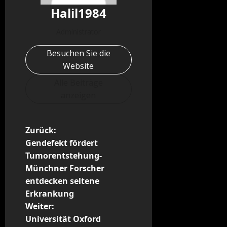
Halil1984
Administrator
Besuchen Sie die
Website
Alle Beiträge
anzeigen
B
Zurück:
Gendefekt fördert
e
Tumorentstehung-
Münchner Forscher
i
entdecken seltene
t
Erkrankung
Weiter:
r
Universität Oxford