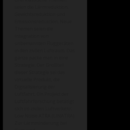
seien die Lärmreduktion,
Gewichtsreduktion und
Emissionsreduktion. Neue
Themen seien die
Integration von
unbemannten Fluggeräten
in den zivilen Luftraum. Das
ganze packe man in eine
Strategie. Der Großteil
dieser Strategie sei das
virtuelle Produkt, die
Digitalisierung der
Luftfahrt. Ein Projekt der
Luftfahrforschung betätigt
sich im zivilen Luftverkehr.
Low Noise ATRA (LINATRA).
Zur Lärmminderung bei