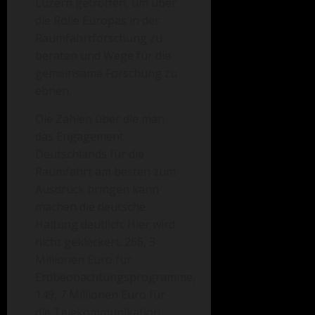
Luzern getroffen, um über
die Rolle Europas in der
Raumfahrtforschung zu
beraten und Wege für die
gemeinsame Forschung zu
ebnen.
Die Zahlen über die man
das Engagement
Deutschlands für die
Raumfahrt am besten zum
Ausdruck bringen kann
machen die deutsche
Haltung deutlich: Hier wird
nicht gekleckert. 266, 3
Millionen Euro für
Erdbeobachtungsprogramme,
149, 7 Millionen Euro für
die Telekommunikation,