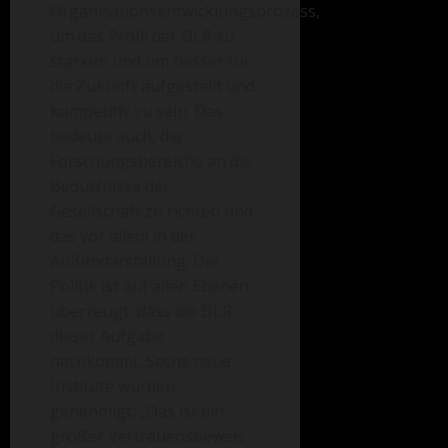
Organisationsentwicklungsprozess,
um das Profil der DLR zu
stärken und um besser für
die Zukunft aufgestellt und
kompetitiv zu sein. Das
bedeute auch, die
Forschungsbereiche an die
Bedürfnisse der
Gesellschaft zu richten und
das vor allem in der
Außendarstellung. Die
Politik ist auf allen Ebenen
überzeugt, dass die DLR
dieser Aufgabe
nachkommt. Sechs neue
Institute wurden
genehmigt. „Das ist ein
großer Vertrauensbeweis