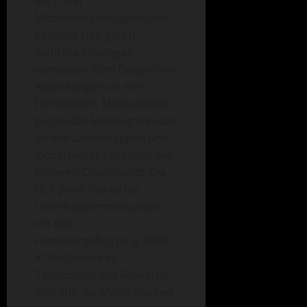
Kurz-und
Mittelstreckenflugzeugen
kann die DLR gleich
mehrere Lösungen
vorweisen. Zum Beispiel mit
Abdeckungen an den
Fahrwerken, Maßnahmen
gegen das Spoilergeräusch
an den Landeklappen und
modifizierter Konturen des
hinteren Düsenrands. Die
DLR plant hierzu bei
Überfluglärmmessungen
mit dem
Forschungsflugzeug A320
ATRA (Advanced
Technology and Research
Aircraft), die Möglichkeiten