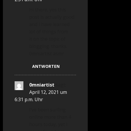
Hi there, yes this
post is actually good
and I have learned
lot of things from
it on the topic of
blogging. thanks.
0mniartist asmr
ANTWORTEN
0mniartist
sagt:
April 12, 2021 um
6:31 p.m. Uhr
I’ve been surfing
online more than 4
hours today, yet I