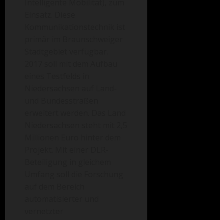
Intelligente Mobilität), zum
Einsatz. Diese
Kommunikationstechnik ist
primär im Braunschweiger
Stadtgebiet verfügbar.
2017 soll mit dem Aufbau
eines Testfelds in
Niedersachsen auf Land-
und Bundesstraßen
erweitert werden. Das Land
Niedersachsen steht mit 2,5
Millionen Euro hinter dem
Projekt. Mit einer DLR-
Beteiligung in gleichem
Umfang soll die Forschung
auf dem Bereich
automatisierter und
vernetzter