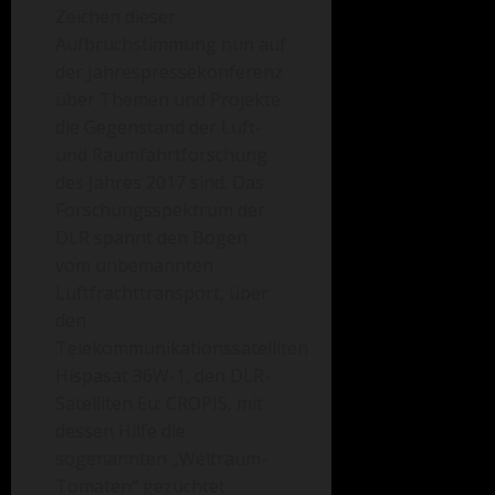
Zeichen dieser
Aufbruchstimmung nun auf
der Jahrespressekonferenz
über Themen und Projekte
die Gegenstand der Luft-
und Raumfahrtforschung
des Jahres 2017 sind. Das
Forschungsspektrum der
DLR spannt den Bogen
vom unbemannten
Luftfrachttransport, über
den
Telekommunikationssatelliten
Hispasat 36W-1, den DLR-
Satelliten Eu: CROPIS, mit
dessen Hilfe die
sogenannten „Weltraum-
Tomaten“ gezüchtet