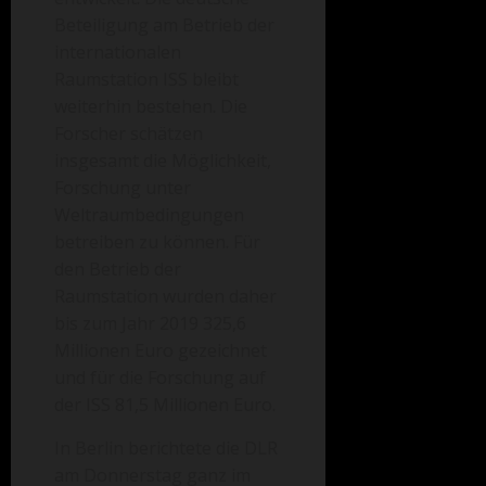
Beteiligung am Betrieb der
internationalen
Raumstation ISS bleibt
weiterhin bestehen. Die
Forscher schätzen
insgesamt die Möglichkeit,
Forschung unter
Weltraumbedingungen
betreiben zu können. Für
den Betrieb der
Raumstation wurden daher
bis zum Jahr 2019 325,6
Millionen Euro gezeichnet
und für die Forschung auf
der ISS 81,5 Millionen Euro.
In Berlin berichtete die DLR
am Donnerstag ganz im