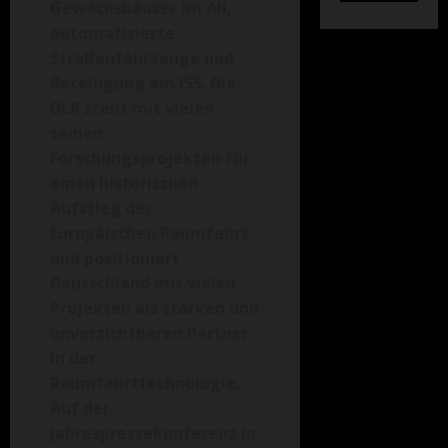
Gewächshäuser im All,
automatisierte
Straßenfahrzeuge und
Beteiligung am ISS. Die
DLR steht mit vielen
seinen
Forschungsprojekten für
einen historischen
Aufstieg der
Europäischen Raumfahrt
und positioniert
Deutschland mit vielen
Projekten als starken und
unverzichtbaren Partner
in der
Raumfahrttechnologie.
Auf der
Jahrespressekonferenz in