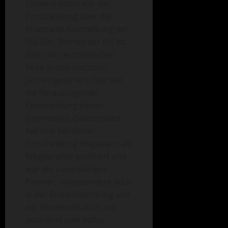
Element dabei war die
Entscheidung über die
finanzielle Ausstattung der
ISS. Der Betrieb der ISS ist
dann von europäischer
Seite in den nächsten
Jahren gesichert. Das war
die herausragende
Entscheidung dieses
Dezembers. Deutschland
hat sich bei dieser
Entscheidung
insgesamt als
Wegbereiter profiliert und
war ein zuverlässiger
Partner, insbesondere auch
in der Erdbeobachtung und
der Kommunikation, wo
auch dort eine halbe