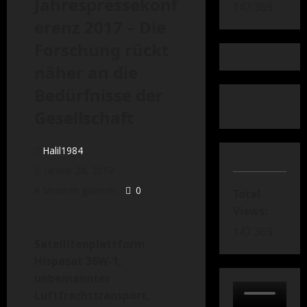
Jahrespressekonf
147.369
erenz 2017 – Die
Forschung rückt
näher an die
Bedürfnisse der
Gesellschaft
Halil1984
Januar 28, 2017
6 Minuten gelesen
0
Total
Views:
147.369
Satellitenplattform
Hispasat 36W-1,
unbemannter
Luftfrachttransport,