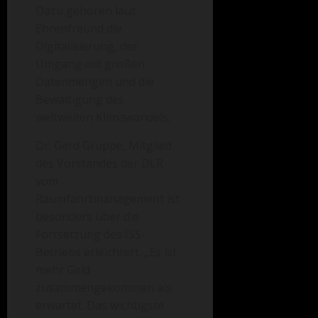
Dazu gehören laut
Ehrenfreund die
Digitalisierung, der
Umgang mit großen
Datenmengen und die
Bewältigung des
weltweiten Klimawandels.
Dr. Gerd Gruppe, Mitglied
des Vorstandes der DLR
vom
Raumfahrtmanagement ist
besonders über die
Fortsetzung des ISS-
Betriebs erleichtert. „Es ist
mehr Geld
zusammengekommen als
erwartet. Das wichtigste