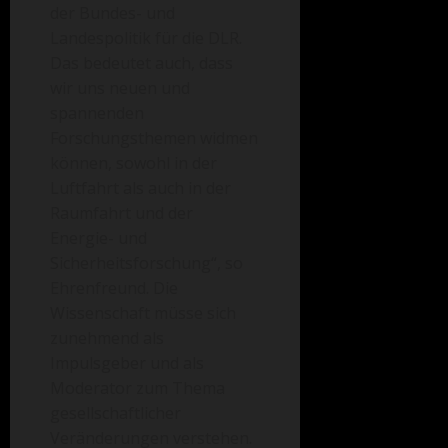
der Bundes- und
Landespolitik für die DLR.
Das bedeutet auch, dass
wir uns neuen und
spannenden
Forschungsthemen widmen
können, sowohl in der
Luftfahrt als auch in der
Raumfahrt und der
Energie- und
Sicherheitsforschung“, so
Ehrenfreund. Die
Wissenschaft müsse sich
zunehmend als
Impulsgeber und als
Moderator zum Thema
gesellschaftlicher
Veränderungen verstehen.