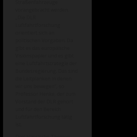
Straßenfahrzeuge
vorangebracht werden.
„Die DLR
Luftfahrtforschung
orientiert sich an
politischen Vorgaben. Da
gibt es das europäische
Visionspapier und es gibt
eine Luftfahrtstrategie der
Bundesregierung. Das sind
die Leitplanken in denen
wir uns bewegen“, so
Professor Henke, der zum
Vorstand der DLR gehört
und für den Bereich
Luftfahrtforschung tätig
ist.
Drei klassische Themen