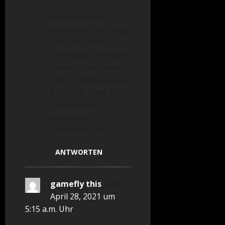
author.I
will make sure to
bookmark your blog
and will eventually
come back someday.
I want to encourage
one to continue your
great job, have a
nice holiday
weekend!
0mniartist asmr
ANTWORTEN
gamefly this
sagt:
April 28, 2021 um
5:15 a.m. Uhr