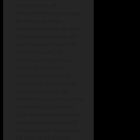
werden sollen, die
Hochgeschwindigkeitszüge,
bis hin zur größten
künstlichen Sonne der Welt.
Unter anderem wurde auf
der Ministerkonferenz der
ESA entschieden, den
Betriebsauftrag für das
Galileo-System an ein
Unternehmen mit DLR-
Beteiligung zu übergeben.
Die ersten Dienste des
Satellitennavigationssystems
wurden am 15. Dezember
2016 durch die Europäische
Kommission bereitgestellt.
Bislang sind es 18 Satelliten
die ihren Orbit erreicht