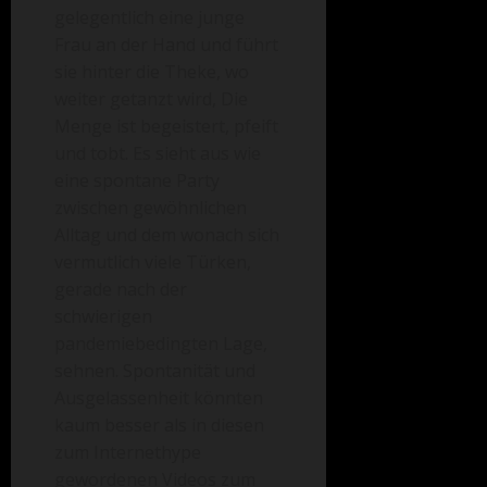
gelegentlich eine junge
Frau an der Hand und führt
sie hinter die Theke, wo
weiter getanzt wird, Die
Menge ist begeistert, pfeift
und tobt. Es sieht aus wie
eine spontane Party
zwischen gewöhnlichen
Alltag und dem wonach sich
vermutlich viele Türken,
gerade nach der
schwierigen
pandemiebedingten Lage,
sehnen. Spontanität und
Ausgelassenheit könnten
kaum besser als in diesen
zum Internethype
gewordenen Videos zum