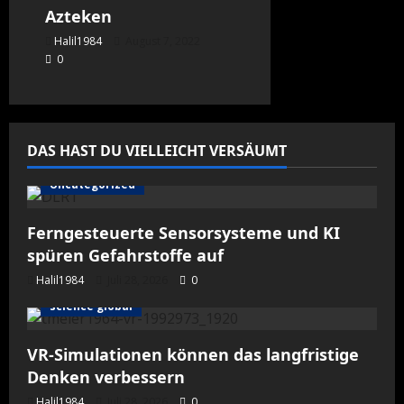
Azteken
Halil1984
August 7, 2022
0
DAS HAST DU VIELLEICHT VERSÄUMT
Uncategorized
Ferngesteuerte Sensorsysteme und KI
spüren Gefahrstoffe auf
Halil1984
Juli 28, 2026
0
science global
VR-Simulationen können das langfristige
Denken verbessern
Halil1984
Juli 28, 2026
0