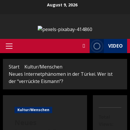
Zum
August 9, 2026
Inhalt
springen
VIDEO
Primäres
Menü
Start
Kultur/Menschen
Neues Internetphänomen in der Türkei. Wer ist
der “verrückte Eismann”?
Kultur/Menschen
Total
Neues
Views: