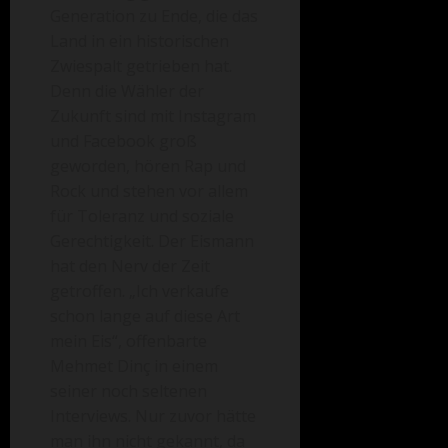
Generation zu Ende, die das
Land in ein historischen
Zwiespalt getrieben hat.
Denn die Wähler der
Zukunft sind mit Instagram
und Facebook groß
geworden, hören Rap und
Rock und stehen vor allem
für Toleranz und soziale
Gerechtigkeit. Der Eismann
hat den Nerv der Zeit
getroffen. „Ich verkaufe
schon lange auf diese Art
mein Eis“, offenbarte
Mehmet Dinç in einem
seiner noch seltenen
Interviews. Nur zuvor hätte
man ihn nicht gekannt, da