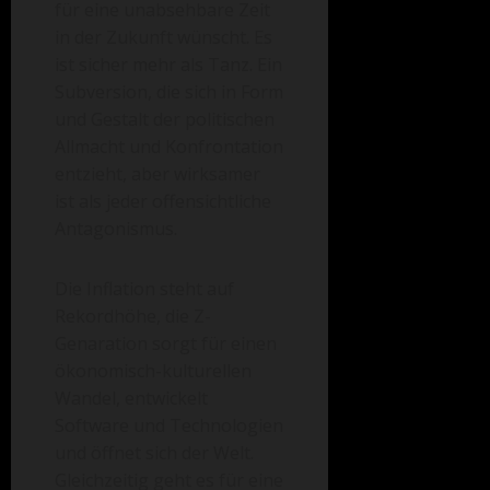
für eine unabsehbare Zeit
in der Zukunft wünscht. Es
ist sicher mehr als Tanz. Ein
Subversion, die sich in Form
und Gestalt der politischen
Allmacht und Konfrontation
entzieht, aber wirksamer
ist als jeder offensichtliche
Antagonismus.
Die Inflation steht auf
Rekordhöhe, die Z-
Genaration sorgt für einen
ökonomisch-kulturellen
Wandel, entwickelt
Software und Technologien
und öffnet sich der Welt.
Gleichzeitig geht es für eine