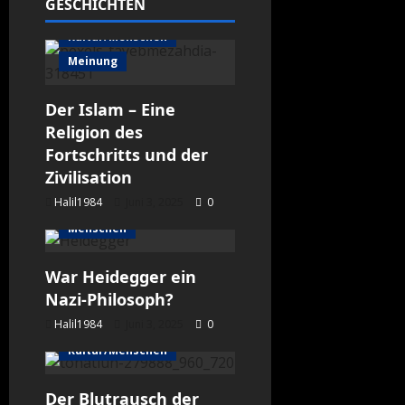
GESCHICHTEN
Kultur/Menschen
Meinung
Der Islam – Eine
Religion des
Fortschritts und der
Zivilisation
Halil1984
Juni 3, 2025
0
Kultur/Menschen
Menschen
War Heidegger ein
Nazi-Philosoph?
Halil1984
Juni 3, 2025
0
Kultur/Menschen
Der Blutrausch der