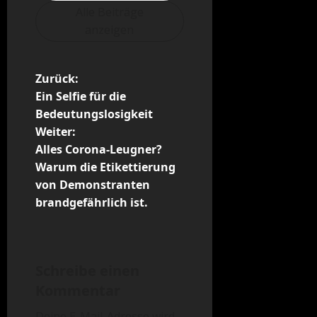
Alle Beiträge
anzeigen
B
Zurück:
Ein Selfie für die
e
Bedeutungslosigkeit
Weiter:
i
Alles Corona-Leugner?
t
Warum die Etikettierung
von Demonstranten
r
brandgefährlich ist.
a
g
Schreibe einen
s
Kommentar
Deine E-Mail-Adresse wird