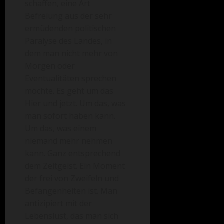
schaffen, eine Art
Befreiung aus der sehr
ermüdenden politischen
Paralyse des Landes, in
dem man nicht mehr von
Morgen oder
Eventualitäten sprechen
möchte. Es geht um das
Hier und jetzt. Um das, was
man sofort haben kann.
Um das, was einem
niemand mehr nehmen
kann. Ganz entsprechend
dem Zeitgeist. Ein Moment
der frei von Zweifeln und
Befangenheiten ist. Man
antizipiert mit der
Lebenslust, das man sich