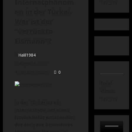
Internetphänom
147.378
en in der Türkei.
Wer ist der
“verrückte
Eismann”?
Halil1984
August 6, 2022
4 Minuten gelesen
0
Total
Views:
147.378
In der Türkei ist ein
Internethype um einen
Eisverkäufer entstanden,
der ein ganz besonderes