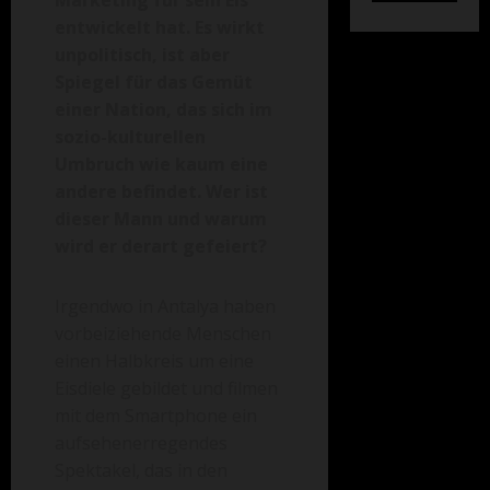
Marketing für sein Eis
entwickelt hat. Es wirkt
unpolitisch, ist aber
Spiegel für das Gemüt
einer Nation, das sich im
sozio-kulturellen
Umbruch wie kaum eine
andere befindet. Wer ist
dieser Mann und warum
wird er derart gefeiert?
Irgendwo in Antalya haben
vorbeiziehende Menschen
einen Halbkreis um eine
Eisdiele gebildet und filmen
mit dem Smartphone ein
aufsehenerregendes
Spektakel, das in den