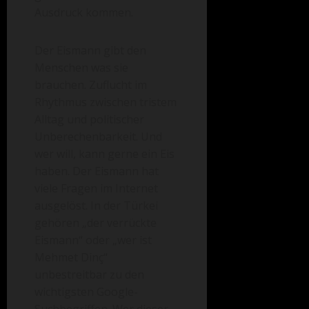
Ausdruck kommen.
Der Eismann gibt den
Menschen was sie
brauchen. Zuflucht im
Rhythmus zwischen tristem
Alltag und politischer
Unberechenbarkeit. Und
wer will, kann gerne ein Eis
haben. Der Eismann hat
viele Fragen im Internet
ausgelöst. In der Türkei
gehören „der verrückte
Eismann“ oder „wer ist
Mehmet Dinç“
unbestreitbar zu den
wichtigsten Google-