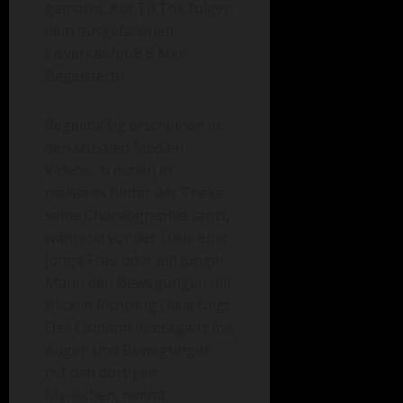
gemacht. Auf TikTok folgen
dem ausgefallenen
Eisverkäufer 8,8 Mio.
Begeisterte.
Regelmäßig erscheinen in
den sozialen Medien
Videos, in denen er
meistens hinter der Theke
seine Choreographie tanzt,
während vor der Diele eine
junge Frau oder ein junger
Mann den Bewegungen mit
Blick in Richtung Diele folgt.
Der Eismann interagiert mit
Augen und Bewegungen
mit den dortigen
Menschen, nimmt