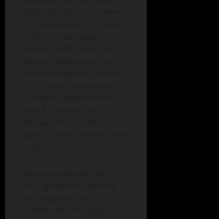
Suchbegriffen. Wer dieser
Mann wirklich ist möchten
nun viele wissen. Und viele
treibt es dazu, seine
Eisdiele aufzusuchen, um
dieses Phänomen einmal
live zu erleben. In nächster
Zeit dürfte sich das Areal
um seine Eisdiele herum in
eine Art Live-Konzert
verwandeln. Um das Eis
geht es ja schon lange nicht
mehr.
Menschen wie Mehmet
Dinç gelingt es scheinbar
ein Gegenpol zur
kollektiven Stimmung zu