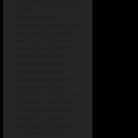
letzten Monaten regelrecht
zu einem
Internetphänomen
geworden ist. Dort läuft ein
Lied, das wohl inzwischen
jeder in der Türkei kennt.
Vor der Eisdiele tanzt eine
junge Frau die von dem
inzwischen berühmten
Eismann entwickelte
Choreographie. Unter dem
Namen „der verrückte
Eismann“ zu türkisch “Çılgın
Dondurmacı”, hat sich der
mit bürgerlichem Namen
Mehmet Dinç heißende
Eisverkäufer in der ganzen
Türkei einen Namen