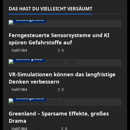
DAS HAST DU VIELLEICHT VERSÄUMT
Uncategorized
Ferngesteuerte Sensorsysteme und KI
spüren Gefahrstoffe auf
Halil1984
Juli 28, 2026
0
science global
VR-Simulationen können das langfristige
Denken verbessern
Halil1984
Juli 28, 2026
0
Uncategorized
Greenland – Sparsame Effekte, großes
Drama
Halil1984
März 23, 2026
0