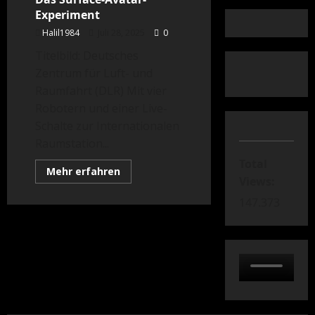
Experiment
Halil1984
Juli 28, 2025
0
Titelbild: Deutsches
Zentrum für Luft- und
Raumfahrt (DLR) Mit vier
Robotern und einer Live-
Schalte zur Internationalen
Raumstation...
Total
Mehr
Mehr erfahren
Informationen
Views:
über
Das
147.373
Surface-
Avatar-
Experiment