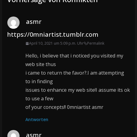
asmr
https://0mniartist.tumblr.com
April 10, 2021 um 5:09 p.m. Uhr
Permalink
Hello, i believe that i noticed you visited my
web site thus
i came to return the favor?.I am attempting
to in finding
issues to enhance my web site!I assume its ok
to use a few
of your concepts!! 0mniartist asmr
Antworten
asmr