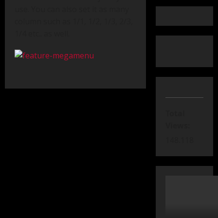
use. You can also set it as many
column such as 1/1, 1/2, 1/3, 2/3,
1/4 etc.. as well.
Total
Views:
148.118