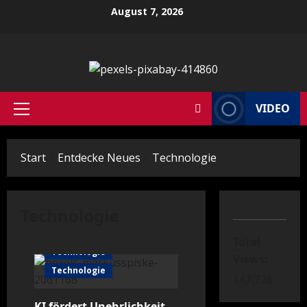
Zum
August 7, 2026
Inhalt
springen
VIDEO
Primäres
Menü
Start
Entdecke Neues
Technologie
Technologie
Total
Technologie
Views:
Technologie
147.728
KI fördert Unehrlichkeit