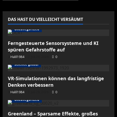
und
das
Ende
eines
amerikanischen
DAS HAST DU VIELLEICHT VERSÄUMT
Traums
Uncategorized
Ferngesteuerte Sensorsysteme und KI
spüren Gefahrstoffe auf
Halil1984
Juli 28, 2026
0
science global
VR-Simulationen können das langfristige
Denken verbessern
Halil1984
Juli 28, 2026
0
Uncategorized
Greenland – Sparsame Effekte, großes