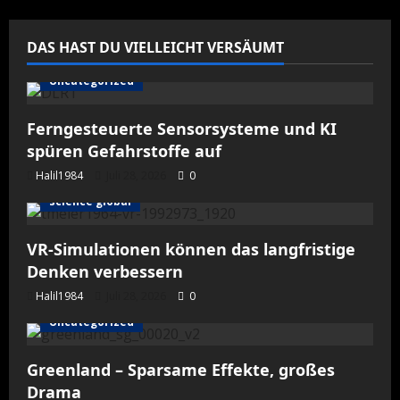
men­
spiel
un­
be­
DAS HAST DU VIELLEICHT VERSÄUMT
mann­
ter
und
Uncategorized
be­
mann­
ter
Ferngesteuerte Sensorsysteme und KI
Luft­
fahr­
spüren Gefahrstoffe auf
zeu­
ge
Halil1984
Juli 28, 2026
0
in
Cochs­
science global
tedt
ge­
tes­
tet
VR-Simulationen können das langfristige
Denken verbessern
Halil1984
Juli 28, 2026
0
Uncategorized
Greenland – Sparsame Effekte, großes
Drama