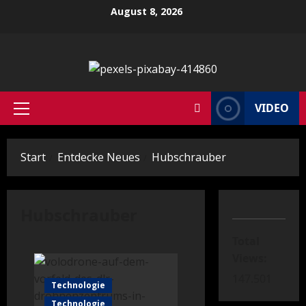
Zum
August 8, 2026
Inhalt
springen
VIDEO
Primäres
Menü
Start
Entdecke Neues
Hubschrauber
Hubschrauber
Total
Views:
147.501
Technologie
Technologie