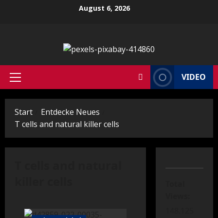
Zum
August 6, 2026
Inhalt
springen
VIDEO
Primäres
Menü
Start
Entdecke Neues
T cells and natural killer cells
T cells and natural
killer cells
Total
Views:
148.125