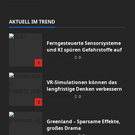
AKTUELL IM TREND
Ferngesteuerte Sensorsysteme
und KI spüren Gefahrstoffe auf
Meinung
Uncategorized
Juli 28, 2026
0
1
Israelismus ist der neue Islamhass
Halil1984
Januar 29, 2026
0
VR-Simulationen können das
langfristige Denken verbessern
Juli 28, 2026
0
2
Greenland – Sparsame Effekte,
großes Drama