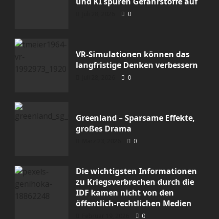
und KI spüren Gefahrstoffe auf
Juli 28, 2026
0
Uncategorized
Greenland – Sparsame Effekte,
VR-Simulationen können das
großes Drama
langfristige Denken verbessern
Juli 28, 2026
0
Halil1984
März 23, 2026
0
Greenland – Sparsame Effekte,
großes Drama
Meinung
Politik
März 23, 2026
0
Die wichtigsten Informationen zu
Kriegsverbrechen durch die IDF
Die wichtigsten Informationen
kamen nicht von den öffentlich-
zu Kriegsverbrechen durch die
IDF kamen nicht von den
rechtlichen Medien
öffentlich-rechtlichen Medien
Halil1984
Februar 19, 2026
0
Februar 19, 2026
0