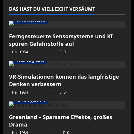
der
Sternenverschmelzung
DAS HAST DU VIELLEICHT VERSÄUMT
Uncategorized
Ferngesteuerte Sensorsysteme und KI
spüren Gefahrstoffe auf
Halil1984
Juli 28, 2026
0
science global
VR-Simulationen können das langfristige
Denken verbessern
Halil1984
Juli 28, 2026
0
Uncategorized
Greenland – Sparsame Effekte, großes
Drama
Halil1984
März 23, 2026
0