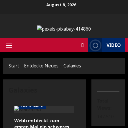
Zum
August 8, 2026
Inhalt
springen
VIDEO
Primäres
Menü
Start
Entdecke Neues
Galaxies
Galaxies
Total
Astronomie
Views:
147.510
Webb entdeckt zum
ersten Mal ein schweres