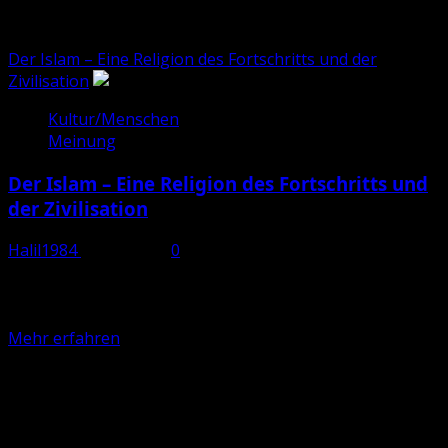
Koran
Der Islam – Eine Religion des Fortschritts und der
Zivilisation
Kultur/Menschen
Meinung
Der Islam – Eine Religion des Fortschritts und
der Zivilisation
Halil1984
Juni 3, 2025
0
Immer wieder wird durch öffentliche Institutionen,
Medien und Wissenschaftler die Forderung nach einer
Erneuerung und zeitgemäßen Ausrichtung...
Mehr
Mehr erfahren
Informationen
Total Views:
148.114
über
Der
Islam
–