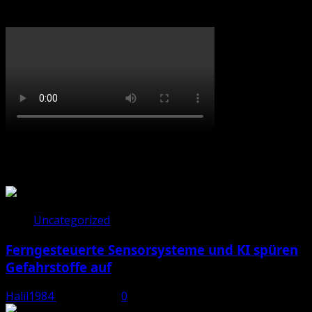
Total Views:
148.114
Eine
Religion
des
Fortschritts
und
der
Zivilisation
Das hast du vielleicht versäumt
Uncategorized
Ferngesteuerte Sensorsysteme und KI spüren
Gefahrstoffe auf
Halil1984
Juli 28, 2026
0