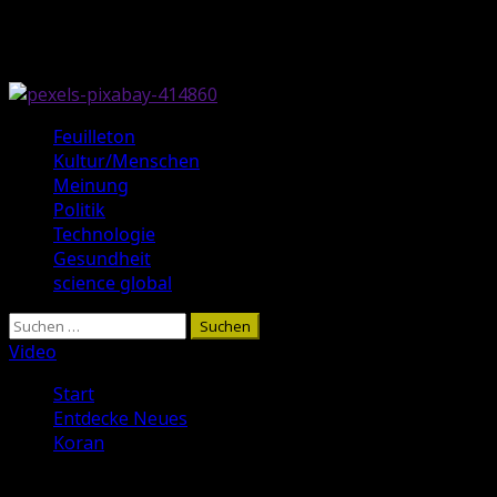
Zum
August 6, 2026
Inhalt
springen
Primäres
Feuilleton
Menü
Kultur/Menschen
Meinung
Politik
Technologie
Gesundheit
science global
Suchen
nach:
Video
Start
Entdecke Neues
Koran