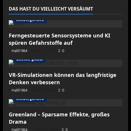
DAS HAST DU VIELLEICHT VERSÄUMT
Uncategorized
Ferngesteuerte Sensorsysteme und KI
spüren Gefahrstoffe auf
Halil1984
Juli 28, 2026
0
science global
VR-Simulationen können das langfristige
Denken verbessern
Halil1984
Juli 28, 2026
0
Uncategorized
Greenland – Sparsame Effekte, großes
Drama
Halil1984
März 23, 2026
0