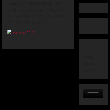
Create unlimited sidebar just
right in appearance > widget.
You can also assign your sidebar
to any posts/pages.
Total
Views:
148.183