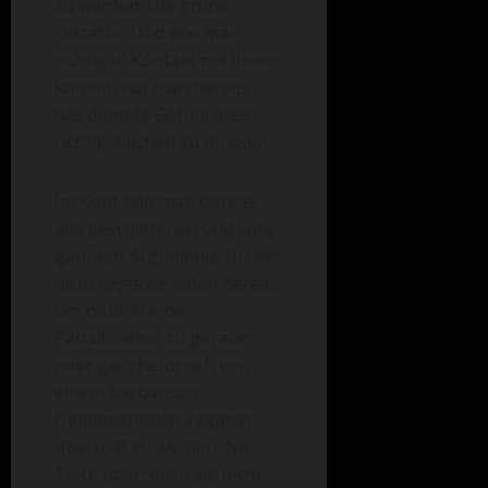
zu werden. Die grüne
Diktatur. Und ehe man
richtig in Kontakt mit ihnen
kommt, hat man bereits
das dumpfe Gefühl alles
richtig machen zu müssen.
Im Kopf hält man bereits
alle geschliffenen und lang
geübten Argumente für ein
nicht veganes leben bereit,
um nicht in eine
Pattsituation zu geraten
oder gar rhetorisch von
einem barbarisch-
fundamentalen Veganer
überrollt zu werden. Nur
Tiere überrollen sie nicht,