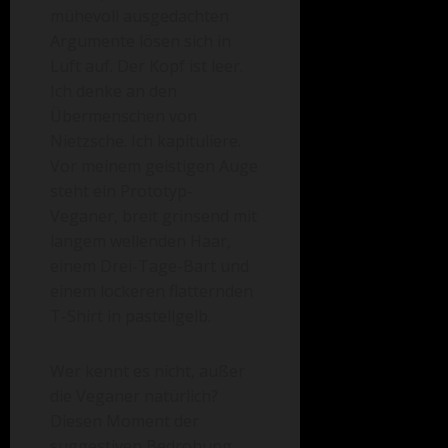
mühevoll ausgedachten
Argumente lösen sich in
Luft auf. Der Kopf ist leer.
Ich denke an den
Übermenschen von
Nietzsche. Ich kapituliere.
Vor meinem geistigen Auge
steht ein Prototyp-
Veganer, breit grinsend mit
langem wellenden Haar,
einem Drei-Tage-Bart und
einem lockeren flatternden
T-Shirt in pastellgelb.
Wer kennt es nicht, außer
die Veganer natürlich?
Diesen Moment der
suggestiven Bedrohung.