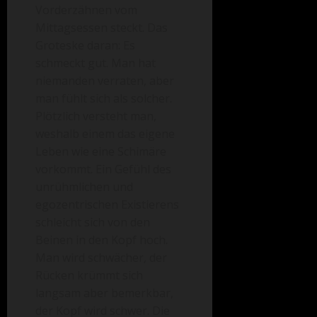
Vorderzähnen vom
Mittagsessen steckt. Das
Groteske daran: Es
schmeckt gut. Man hat
niemanden verraten, aber
man fühlt sich als solcher.
Plötzlich versteht man,
weshalb einem das eigene
Leben wie eine Schimäre
vorkommt. Ein Gefühl des
unrühmlichen und
egozentrischen Existierens
schleicht sich von den
Beinen in den Kopf hoch.
Man wird schwächer, der
Rücken krümmt sich
langsam aber bemerkbar,
der Kopf wird schwer. Die