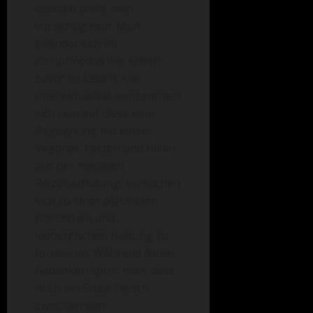
deshalb sollte man
vorsichtig sein. Man
befindet sich im
Kampfmodus wie selten
zuvor im Leben. Alle
Intellektualität konzentriert
sich nun auf diese eine
Begegnung mit einem
Veganer. Fakten und Bilder
aus der medialen
Reizüberflutung, versuchen
sich zu einer plausiblen
politischen und
ideologischen Haltung zu
formieren. Während dieser
Gedanken spürt man, dass
noch ein Stück Fleisch
zwischen den