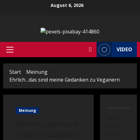
Zum
August 6, 2026
Inhalt
springen
VIDEO
Primäres
Menü
Start
Meinung
Ehrlich…das sind meine Gedanken zu Veganern
Meinung
Total
Ehrlich…das sind
Views:
meine Gedanken
148.141