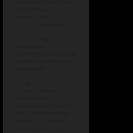
Ursachen sind die billigen
und auf Masse
ausgerichteten
Produktionsprozesse,
fragwürdige
Transportwege,
wahnwitzige
Kostenersparnisse, geringe
Qualität in der Produktion
und absurder
ökonomischer Druck neue
Trends zu setzen und
durch billige Preise
Konkurrenten
auszuschalten. Zurück zur
Natur? Ja! Aber darunter
verstehe ich, dass jeder
seinen eigenen Verstand