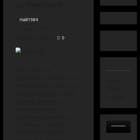
zu Veganern
Halil1984
August 7, 2022
6 Minuten gelesen
0
Jeder kennt sie.
Irgendwann trifft jeder so
Total
einen Menschen. Man lernt
Views:
sie plötzlich kennen. Über
148.141
Freunde, Bekannte,
Freundesfreunde.
Irgendwann passiert es. Es
ist verrückt, aber man
meint sie am Aussehen