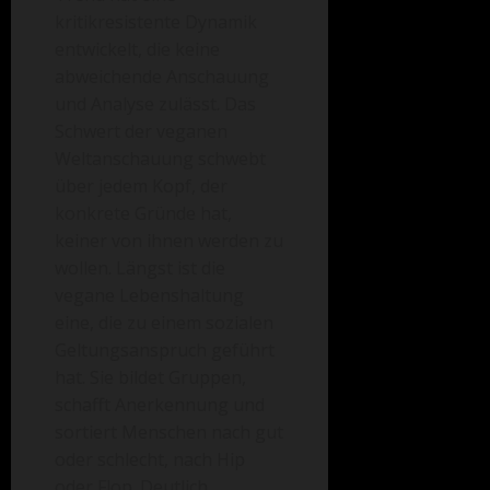
kritikresistente Dynamik
entwickelt, die keine
abweichende Anschauung
und Analyse zulässt. Das
Schwert der veganen
Weltanschauung schwebt
über jedem Kopf, der
konkrete Gründe hat,
keiner von ihnen werden zu
wollen. Längst ist die
vegane Lebenshaltung
eine, die zu einem sozialen
Geltungsanspruch geführt
hat. Sie bildet Gruppen,
schafft Anerkennung und
sortiert Menschen nach gut
oder schlecht, nach Hip
oder Flop. Deutlich