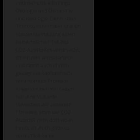
unterscheide allerdings
Ökologie und Ökonomie
und Ideologie. Denn, dass
Tiere so sehr leiden und die
Massentierhaltung einen
beträchtlichen Teil des
CO2-Ausstoßes verursacht,
ist ein rein wirtschaftlich
und damit auch ehrlich
gesagt ein kapitalistisch
verursachtes Problem.
Angenommen wir hätten
nur eine Milliarde
Menschen auf unserem
Planeten, wäre der CO2-
Ausstoß nicht dort wo er
heute ist. Auch gäbe es
vermutlich keine