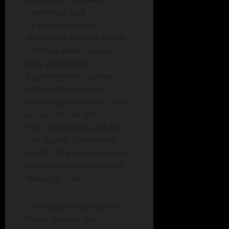
Ingenieure und
Jungunternehmer.
Menschen, die sich diesen
Lifestyle leisten können,
aber gleichzeitig
Zugehörigkeit zu einer
bestimmten sozialen
Schicht signalisieren. Es ist
ein Gefühl des „Ich bin
hier…ich bin dies und das…“
Der vegane Gedanke ist
ehrbar. Er geht aber in der
vollkommen überlasteten
Massage unter.
Die Ursache liegt nicht im
Fleischgenuss. Die