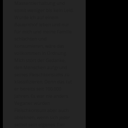
Massentierhaltung und
somit weniger bis kein Leid.
Würde ich auf einem
Bauernhof leben und nur
für mich und meine Familie
schlachten und
konsumieren, wäre das
vollkommen in Ordnung.
Mich stört der Gedanke,
den Menschen aufgrund
seines Fleischkonsums zu
klassifizieren. Denn das tut
er bereits seit 100.000
Jahren. Es war nie anders.
Veganer würden
Fleischkonsum aber auch
ablehnen, wenn sich jeder
selbst sein eigenes Tier