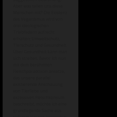
Aber was teilen uns diese
Menschen mit? Die Existenz
des Veganismus wird von
drei ideologischen
Triebfedern aufrecht
erhalten: Umweltschutz,
Tierschutz und Gesundheit.
Über Gesundheit kann man
sich streiten. Bevor ich nun
mit dem berühmten
Fleischparadoxon ansetze,
das unsere parallel
existierende Anschauung
von Tierliebe und
exzessiven Fleischkonsum
beschreibt, möchte ich eine
grundlegende Sache aus