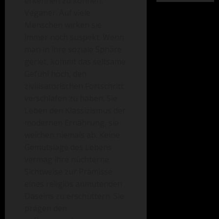
erkennen zu können.
Veganer. Auf viele
Menschen wirken sie
immer noch suspekt. Wenn
man in ihre soziale Sphäre
geriet, kommt das seltsame
Gefühl hoch, den
zivilisatorischen Fortschritt
verschlafen zu haben. Sie
Leben den Klassizismus der
modernen Ernährung, sie
weichen niemals ab. Keine
Gemütslage des Lebens
vermag ihre nüchterne
Sichtweise zur Prämisse
eines religiös anmutenden
Daseins zu erschüttern. Sie
prägen den