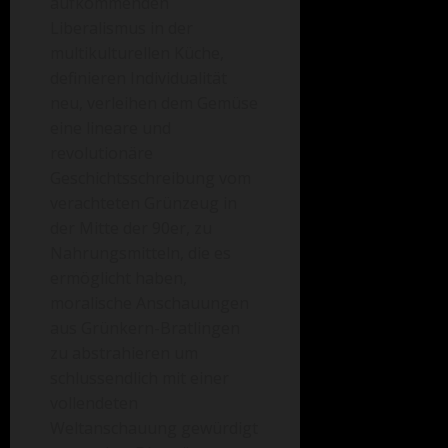
aufkommenden
Liberalismus in der
multikulturellen Küche,
definieren Individualität
neu, verleihen dem Gemüse
eine lineare und
revolutionäre
Geschichtsschreibung vom
verachteten Grünzeug in
der Mitte der 90er, zu
Nahrungsmitteln, die es
ermöglicht haben,
moralische Anschauungen
aus Grünkern-Bratlingen
zu abstrahieren um
schlussendlich mit einer
vollendeten
Weltanschauung gewürdigt