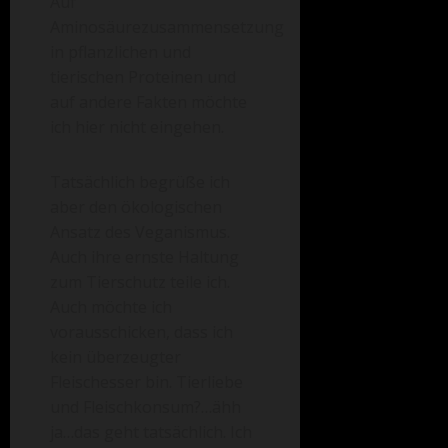
Auf
Aminosäurezusammensetzung
in pflanzlichen und
tierischen Proteinen und
auf andere Fakten möchte
ich hier nicht eingehen.
Tatsächlich begrüße ich
aber den ökologischen
Ansatz des Veganismus.
Auch ihre ernste Haltung
zum Tierschutz teile ich.
Auch möchte ich
vorausschicken, dass ich
kein überzeugter
Fleischesser bin. Tierliebe
und Fleischkonsum?…ähh
ja…das geht tatsächlich. Ich