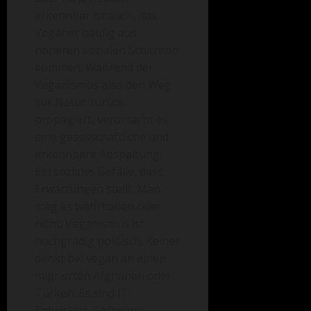
erkennbar ist auch, das
Veganer häufig aus
höheren sozialen Schichten
kommen. Während der
Veganismus also den Weg
zur Natur zurück
propagiert, verursacht es
eine gesellschaftliche und
erkennbare Abspaltung.
Ein soziales Gefälle, dass
Erwartungen stellt. Man
mag es wahrhaben oder
nicht. Veganismus ist
hochgradig politisch. Keiner
denkt bei vegan an einen
migrierten Afghanen oder
Türken. Es sind IT-
Entwickler, Software-