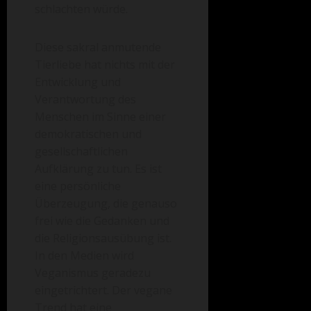
schlachten würde.
Diese sakral anmutende
Tierliebe hat nichts mit der
Entwicklung und
Verantwortung des
Menschen im Sinne einer
demokratischen und
gesellschaftlichen
Aufklärung zu tun. Es ist
eine persönliche
Überzeugung, die genauso
frei wie die Gedanken und
die Religionsausübung ist.
In den Medien wird
Veganismus geradezu
eingetrichtert. Der vegane
Trend hat eine