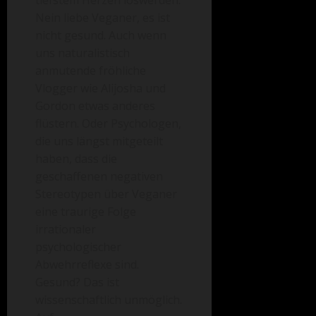
tiefstem Herzen loswerden:
Nein liebe Veganer, es ist
nicht gesund. Auch wenn
uns naturalistisch
anmutende fröhliche
Vlogger wie Alijosha und
Gordon etwas anderes
flüstern. Oder Psychologen,
die uns längst mitgeteilt
haben, dass die
geschaffenen negativen
Stereotypen über Veganer
eine traurige Folge
irrationaler
psychologischer
Abwehrreflexe sind.
Gesund? Das ist
wissenschaftlich unmöglich.