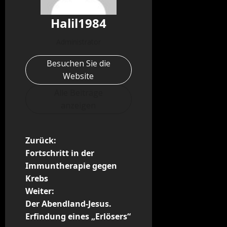
Halil1984
Administrator
Besuchen Sie die
Website
Alle Beiträge
anzeigen
B
Zurück:
Fortschritt in der
e
Immuntherapie gegen
Krebs
i
Weiter:
t
Der Abendland-Jesus.
Erfindung eines „Erlösers“