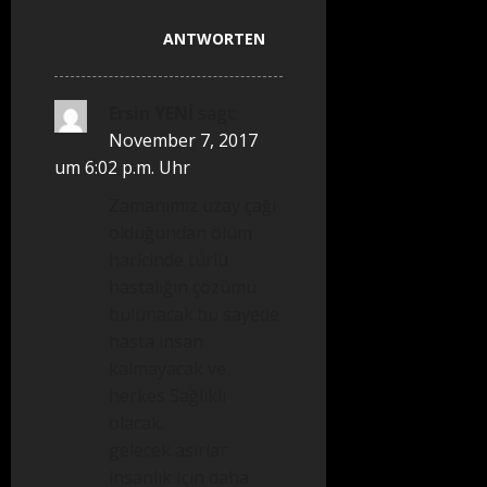
ANTWORTEN
Ersin YENİ
sagt:
November 7, 2017
um 6:02 p.m. Uhr
Zamanımız uzay çağı
olduğundan ölüm
haricinde türlü
hastalığın çözümü
bulunacak.bu sayede
hasta insan
kalmayacak ve
herkes Sağlıklı
olacak.
gelecek asırlar
insanlık Için daha