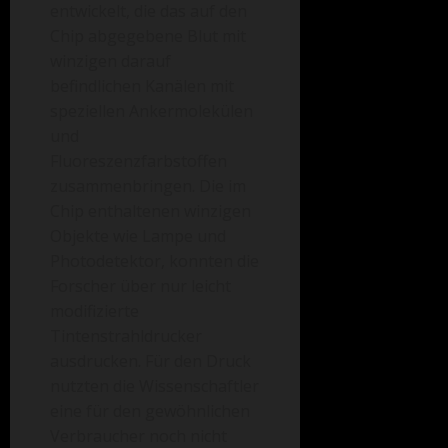
entwickelt, die das auf den
Chip abgegebene Blut mit
winzigen darauf
befindlichen Kanälen mit
speziellen Ankermolekülen
und
Fluoreszenzfarbstoffen
zusammenbringen. Die im
Chip enthaltenen winzigen
Objekte wie Lampe und
Photodetektor, konnten die
Forscher über nur leicht
modifizierte
Tintenstrahldrucker
ausdrucken. Für den Druck
nutzten die Wissenschaftler
eine für den gewöhnlichen
Verbraucher noch nicht