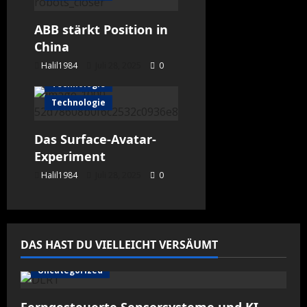
ABB stärkt Position in
China
Halil1984
Astronomie
Juli 28, 2025
0
Technologie
Technologie
Das Surface-Avatar-
Experiment
Halil1984
Juli 28, 2025
0
DAS HAST DU VIELLEICHT VERSÄUMT
Uncategorized