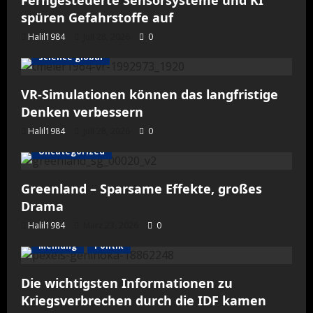
Ferngesteuerte Sensorsysteme und KI
spüren Gefahrstoffe auf
Halil1984
Juli 28, 2026
0
science global
VR-Simulationen können das langfristige
Denken verbessern
Halil1984
Juli 28, 2026
0
Uncategorized
Greenland – Sparsame Effekte, großes
Drama
Halil1984
März 23, 2026
0
Meinung
Politik
Die wichtigsten Informationen zu
Kriegsverbrechen durch die IDF kamen