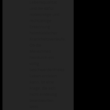
Lebensqualität
und die dafür
notwendige und
rechtzeitige
Erkennung
heimtückischer
Krankheitsverläufe.
Ob die
Menschheit
hierdurch ein
völlig
beschwerdenfreies
Leben erzielen
kann, ist eine
Frage, die sich
nicht eindeutig
beantworten
lässt.