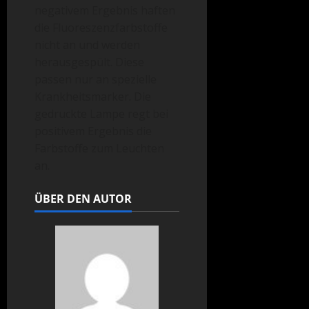
negativem Ergebnis haften
die Fluoreszenzfarbstoffe
nicht an und werden
herausgespült. Diese
passen nur an spezielle
Krankheitsmarker. Die
gedruckte Lampe regt bei
positivem Ergebnis die
Farbstoffe zum Leuchten
an.
ÜBER DEN AUTOR