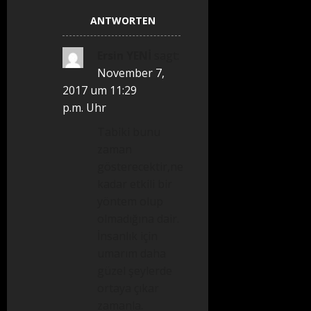
ANTWORTEN
Ersin YENİ
sagt:
November 7,
2017 um 11:29
p.m. Uhr
Tabiki bunu
zaman
gösterecektir,ne
kadar etkili bir
yöntem olup
olmadığına dair.
İnsanlık için
umarım daha
güzel şeylerde
ortaya çıkar
zamanla.