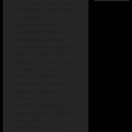
Fluoreszenz-Chip vor, das
mithilfe des Smartphones
und der dafür
vorgesehenen App in der
Lage sein soll, einfache und
schnelle Blutanalysen
durchzuführen. Auf diese
Weise könnte es bald
möglich sein, Zöliakie und
Glutenunverträglichkeit
einfach zu enttarnen.
Fraunhofer-Forscher für
angewandte Optik und
Feinmechanik in Jena
haben dazu gemeinsam mit
Industriepartnern einfach
ausdruckbare
Fluoreszenzsensoren