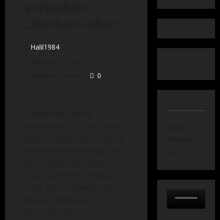
entwickelt
„Taschen-Labor“
Halil1984
Oktober 27, 2017
2 Minuten gelesen
0
[slideshow_deploy
id=’6638′]In Zukunft soll es
Total
jedem möglich sein, Toxine
Views:
und Krankheitserreger im
148.114
Blut selbst festzustellen.
Das Fraunhofer-Institut
stellt auf der diesjährigen
Messe
Compamet
im
November den