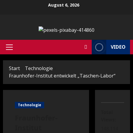
Zum
August 6, 2026
Inhalt
springen
VIDEO
Primäres
Menü
Start
Technologie
Fraunhofer-Institut entwickelt „Taschen-Labor“
Technologie
Total
Fraunhofer-
Views:
Institut
148.114