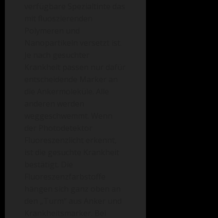
verfügbare Spezialtinte das
mit fluoszierenden
Polymeren und
Nanopartikeln versetzt ist.
Je nach gesuchter
Krankheit passen nur dafür
entscheidende Marker an
die Ankermoleküle. Alle
anderen werden
weggeschwemmt. Wenn
der Photodetektor
Fluoreszenzlicht erkennt,
ist die gesuchte Krankheit
bestätigt. Die
Fluoreszenzfarbstoffe
hängen sich ganz oben an
den „Turm“ aus Anker und
Krankheitsmarker. Bei