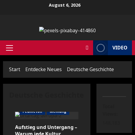
Zum
August 6, 2026
Inhalt
springen
VIDEO
Primäres
Menü
Start
Entdecke Neues
Deutsche Geschichte
Deutsche Geschichte
Total
Feuilleton
Meinung
Views:
148.183
Aufstieg und Untergang –
Warum jede Kultur