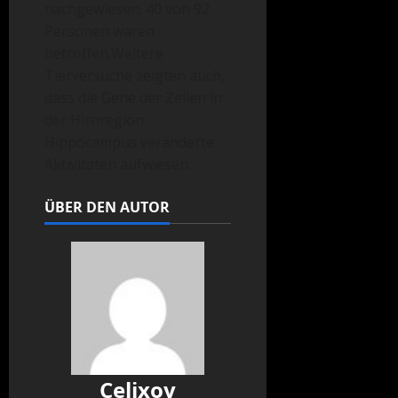
nachgewiesen. 40 von 92
Personen waren
betroffen.Weitere
Tierversuche zeigten auch,
dass die Gene der Zellen in
der Hirnregion
Hippocampus veränderte
Aktivitäten aufwiesen.
ÜBER DEN AUTOR
Celixoy