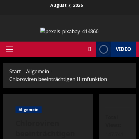
Zum
August 7, 2026
Inhalt
springen
VIDEO
Primäres
Menü
Start
Allgemein
Chloroviren beeinträchtigen Hirnfunktion
Allgemein
Total
Chloroviren
Views:
beeinträchtigen
147.741