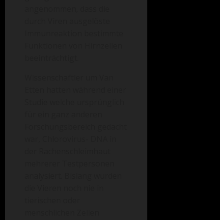
angenommen, dass die
durch Viren ausgelöste
Immunreaktion bestimmte
Funktionen von Hirnzellen
beeinträchtigt.
Wissenschaftler um Van
Etten hatten während einer
Studie welche ursprünglich
für ein ganz anderen
Forschungsbereich gedacht
war, Chlorovirus- DNA in
der Rachenschleimhaut
mehrerer Testpersonen
analysiert. Bislang wurden
die Vieren noch nie in
tierischen oder
menschlichen Zellen