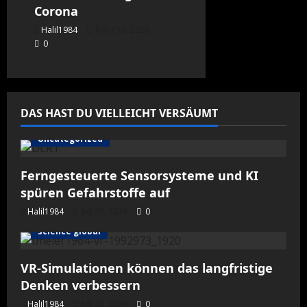
Corona
Halil1984
März 13, 2020
0
DAS HAST DU VIELLEICHT VERSÄUMT
Uncategorized
Ferngesteuerte Sensorsysteme und KI
spüren Gefahrstoffe auf
Halil1984
Juli 28, 2026
0
science global
VR-Simulationen können das langfristige
Denken verbessern
Halil1984
Juli 28, 2026
0