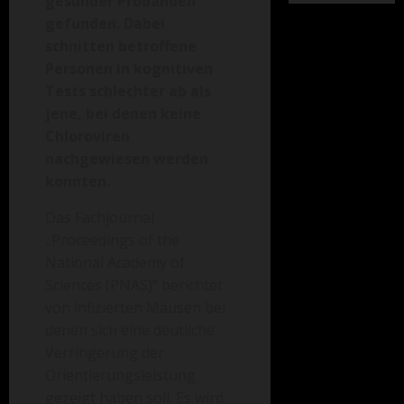
gesunder Probanden
gefunden. Dabei
schnitten betroffene
Personen in kognitiven
Tests schlechter ab als
jene, bei denen keine
Chloroviren
nachgewiesen werden
konnten.
Das Fachjournal
„Proceedings of the
National Academy of
Sciences (PNAS)“ berichtet
von infizierten Mäusen bei
denen sich eine deutliche
Verringerung der
Orientierungsleistung
gezeigt haben soll. Es wird