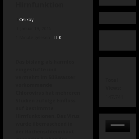
Hirnfunktion
Celixoy
Januar 19, 2015
1 Minute gelesen
0
Das bislang als harmlos
eingestufte und
vermehrt im Süßwasser
Total
vorkommende
Views:
Chlorovirus hat mehreren
147.741
Studien zufolge Einfluss
auf bestimmte
Hirnfunktionen. Das Virus
wurde überraschend in
der Rachenschleimhaut