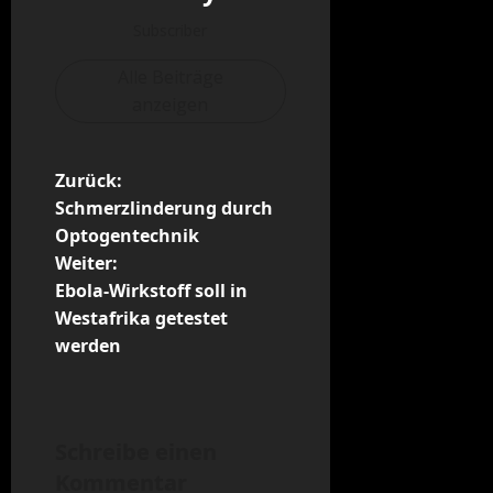
Subscriber
Alle Beiträge
anzeigen
B
Zurück:
Schmerzlinderung durch
e
Optogentechnik
Weiter:
i
Ebola-Wirkstoff soll in
t
Westafrika getestet
werden
r
a
Schreibe einen
g
Kommentar