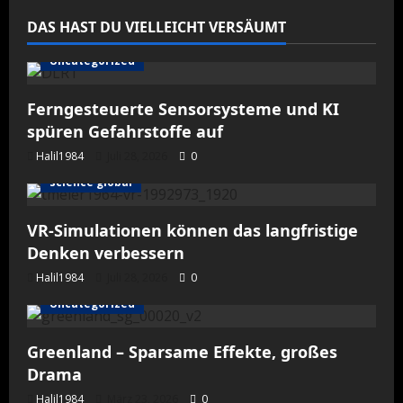
DAS HAST DU VIELLEICHT VERSÄUMT
Uncategorized
Ferngesteuerte Sensorsysteme und KI
spüren Gefahrstoffe auf
Halil1984
Juli 28, 2026
0
science global
VR-Simulationen können das langfristige
Denken verbessern
Halil1984
Juli 28, 2026
0
Uncategorized
Greenland – Sparsame Effekte, großes
Drama
Halil1984
März 23, 2026
0