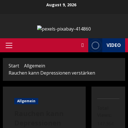
Zum
August 9, 2026
Inhalt
springen
VIDEO
Primäres
Menü
Start
Allgemein
Rauchen kann Depressionen verstärken
Allgemein
Total
Rauchen kann
Views:
Depressionen
147.364