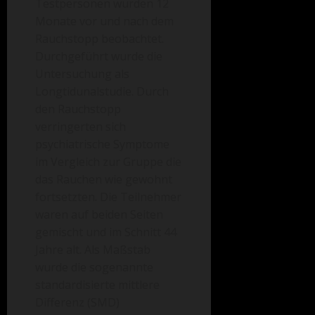
Testpersonen wurden 12
Monate vor und nach dem
Rauchstopp beobachtet.
Durchgeführt wurde die
Untersuchung als
Longtidunalstudie. Durch
den Rauchstopp
verringerten sich
psychiatrische Symptome
im Vergleich zur Gruppe die
das Rauchen wie gewohnt
fortsetzten. Die Teilnehmer
waren auf beiden Seiten
gemischt und im Schnitt 44
Jahre alt. Als Maßstab
wurde die sogenannte
standardisierte mittlere
Differenz (SMD)