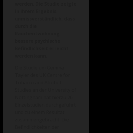
werden. Die Studie zeigte
in ihrem Ergebnis
unmissverständlich, dass
durch die
Rauchentwöhnung
bessere psychische
Befindlichkeit erreicht
werden kann.
Die Studie um Gemma
Tayler des UK Centre for
Tobacco and Alcohol
Studies an der University of
Nottingham hat hierzu 26
Einzelstudien durchgeführt
und zu einem Resultat
zusammengebracht. Die
Befindlichkeiten der