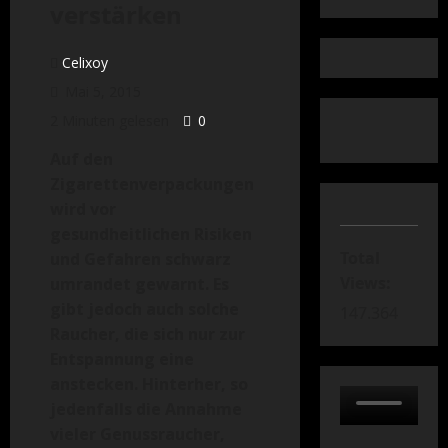
verstärken
Celixoy
Mai 5, 2015
2 Minuten gelesen
0
Auf den
Zigarettenverpackungen
wird vor
gesundheitlichen Risiken
Total
und Gefahren schwarz
Views:
umrandet gewarnt. Es
gibt jedoch auch solche
147.364
Raucher, die sich nur zur
Entspannung eine
anstecken. Hinterher, so
jedenfalls die Annahme
vieler Genussraucher,