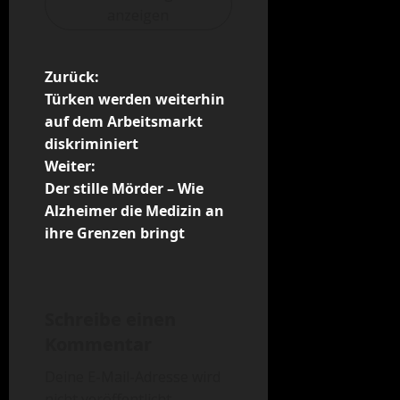
anzeigen
B
Zurück:
Türken werden weiterhin
e
auf dem Arbeitsmarkt
diskriminiert
i
Weiter:
t
Der stille Mörder – Wie
Alzheimer die Medizin an
r
ihre Grenzen bringt
a
g
Schreibe einen
s
Kommentar
n
Deine E-Mail-Adresse wird
nicht veröffentlicht.