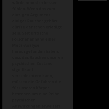
würde man sich besser
fühlen. Wenn das zum
einzigen Argument
einiger Raucher gehört,
dürfte der schon erledigt
sein. Seit Britische
Forscher anhand einer
Meta-Analyse
herausgefunden haben,
dass das Rauchen unseren
psychischen Zustand
signifikant
verschlechtern kann,
müssen die Gefahren die
für unseren Körper
bestehen um eine Reihe
psychischer
Auswirkungen erweitert