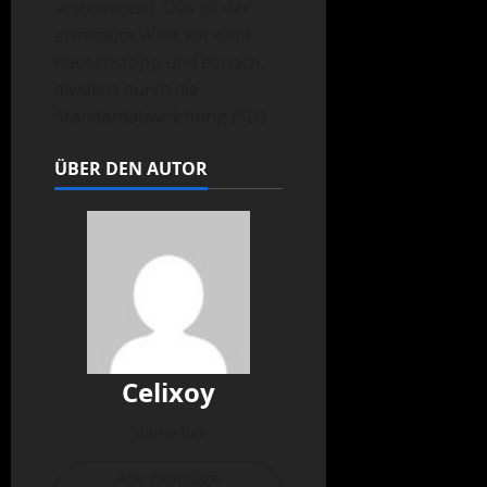
angewendet. Das ist der
ermittelte Wert vor dem
Rauschstopp und danach,
dividiert durch die
Standardabweichung (SD).
ÜBER DEN AUTOR
Celixoy
Subscriber
Alle Beiträge