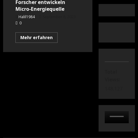
Forscher entwickeln
Micro-Energiequelle
Halil1984
September 6, 2023
0
Mehr
Mehr erfahren
Informationen
über
Forscher
entwickeln
Micro-
Energiequelle
Total
Views:
148.127