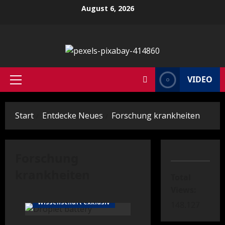
Zum
August 6, 2026
Inhalt
springen
VIDEO
Primäres
Menü
Start
Entdecke Neues
Forschung krankheiten
Forschung
krankheiten
Total
science global
Views:
Wissenschaft exklusiv
148.127