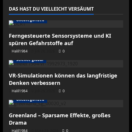
DAS HAST DU VIELLEICHT VERSÄUMT
Uncategorized
Ferngesteuerte Sensorsysteme und KI
spüren Gefahrstoffe auf
Halil1984
Juli 28, 2026
0
science global
VR-Simulationen können das langfristige
Denken verbessern
Halil1984
Juli 28, 2026
0
Uncategorized
Greenland – Sparsame Effekte, großes
Drama
Halil1984
März 23, 2026
0