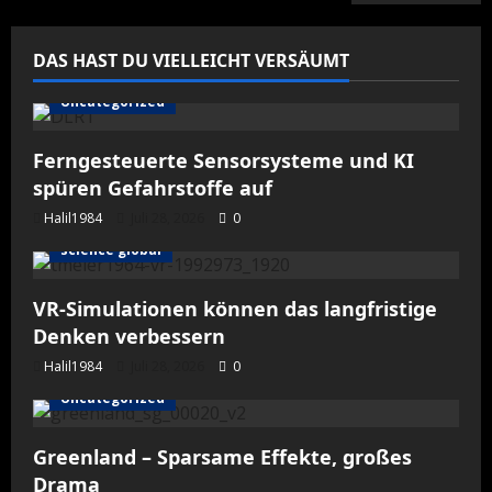
in
der
Entstehung
von
DAS HAST DU VIELLEICHT VERSÄUMT
Krebsstammzellen
Uncategorized
Ferngesteuerte Sensorsysteme und KI
spüren Gefahrstoffe auf
Halil1984
Juli 28, 2026
0
science global
VR-Simulationen können das langfristige
Denken verbessern
Halil1984
Juli 28, 2026
0
Uncategorized
Greenland – Sparsame Effekte, großes
Drama