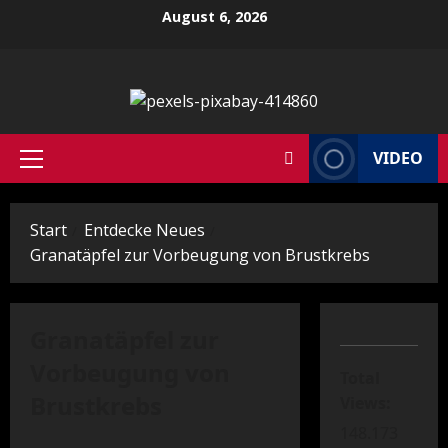
Zum
August 6, 2026
Inhalt
springen
VIDEO
Primäres
Menü
Start
Entdecke Neues
Granatäpfel zur Vorbeugung von Brustkrebs
Granatäpfel zur
Vorbeugung von
Total
Brustkrebs
Views:
148.173
Medizin