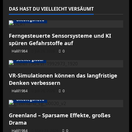
DAS HAST DU VIELLEICHT VERSÄUMT
Uncategorized
Ferngesteuerte Sensorsysteme und KI
spüren Gefahrstoffe auf
Halil1984
Juli 28, 2026
0
science global
VR-Simulationen können das langfristige
Denken verbessern
Halil1984
Juli 28, 2026
0
Uncategorized
Greenland – Sparsame Effekte, großes
Drama
Halil1984
März 23, 2026
0