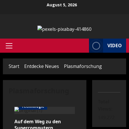
Zum
August 5, 2026
Inhalt
springen
VIDEO
Primäres
Menü
Start
Entdecke Neues
Plasmaforschung
Plasmaforschung
Technologie
Total
Technologie
Views:
149.272
Auf dem Weg zu den
Supercomputern