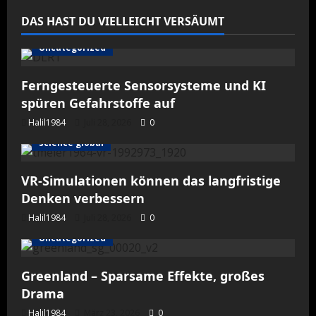
DAS HAST DU VIELLEICHT VERSÄUMT
Uncategorized
Ferngesteuerte Sensorsysteme und KI
spüren Gefahrstoffe auf
Halil1984
Juli 28, 2026
0
science global
VR-Simulationen können das langfristige
Denken verbessern
Halil1984
Juli 28, 2026
0
Uncategorized
Greenland – Sparsame Effekte, großes
Drama
Halil1984
März 23, 2026
0