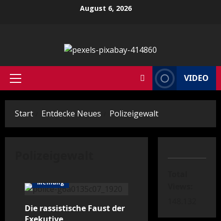
Zum
August 6, 2026
Inhalt
springen
VIDEO
Primäres
Menü
Start
Entdecke Neues
Polizeigewalt
Polizeigewalt
Total
Meinung
Views:
148.132
Die rassistische Faust der
Exekutive