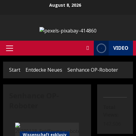
Zum
August 8, 2026
Inhalt
springen
VIDEO
Primäres
Menü
Start
Entdecke Neues
Senhance OP-Roboter
Senhance OP-
Roboter
Total
Views:
147.506
Wissenschaft exklusiv