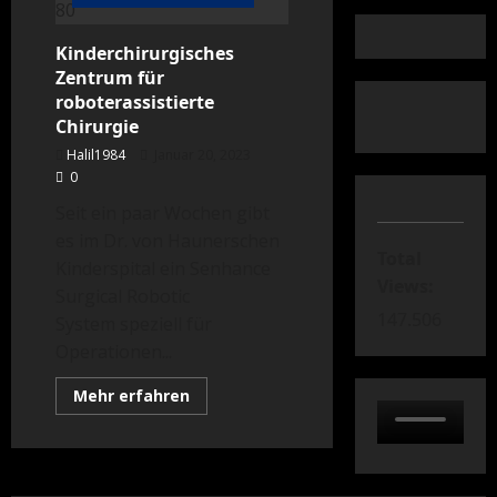
Kinderchirurgisches
Zentrum für
roboterassistierte
Chirurgie
Halil1984
Januar 20, 2023
0
Seit ein paar Wochen gibt
es im Dr. von Haunerschen
Total
Kinderspital ein Senhance
Views:
Surgical Robotic
147.506
System speziell für
Operationen...
Mehr
Mehr erfahren
Informationen
über
Kinderchirurgisches
Zentrum
für
roboterassistierte