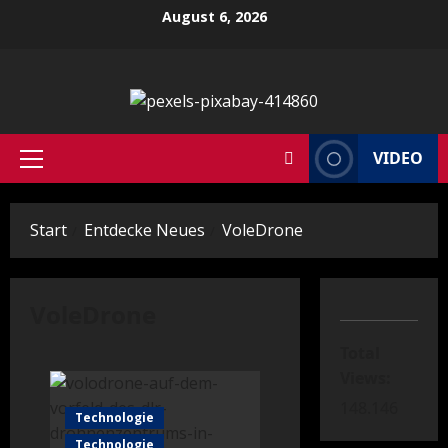
Zum
August 6, 2026
Inhalt
springen
VIDEO
Primäres
Menü
Start
Entdecke Neues
VoleDrone
VoleDrone
Total
Views:
148.146
Technologie
Technologie