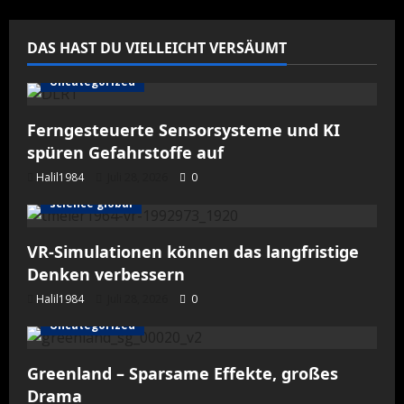
men­
spiel
un­
be­
DAS HAST DU VIELLEICHT VERSÄUMT
mann­
ter
und
Uncategorized
be­
mann­
ter
Ferngesteuerte Sensorsysteme und KI
Luft­
fahr­
spüren Gefahrstoffe auf
zeu­
ge
Halil1984
Juli 28, 2026
0
in
Cochs­
science global
tedt
ge­
tes­
tet
VR-Simulationen können das langfristige
Denken verbessern
Halil1984
Juli 28, 2026
0
Uncategorized
Greenland – Sparsame Effekte, großes
Drama