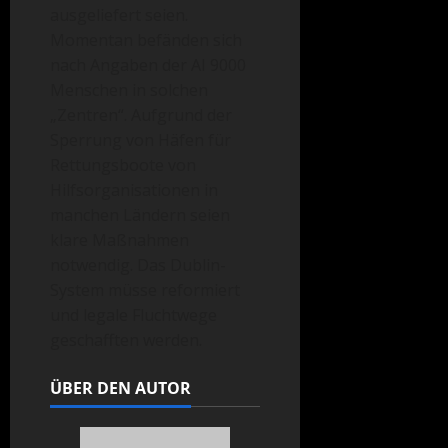
ausgeliefert seien.
Momentan befänden sich
nach Angaben der AI 9000
Menschen in solchen
„Zentren“. Aufgrund der
Sperrung von Häfen für
Rettungsboote von
Hilfsorganisationen in
manchen Ländern seien
klare Maßnahmen
notwendig. Das Dublin-
System müsse reformiert
und legale Fluchtwege
geschafften werden.
ÜBER DEN AUTOR