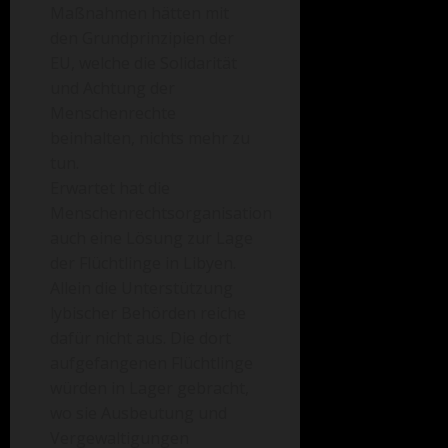
Maßnahmen hätten mit
den Grundprinzipien der
EU, welche die Solidarität
und Achtung der
Menschenrechte
beinhalten, nichts mehr zu
tun.
Erwartet hat die
Menschenrechtsorganisation
auch eine Lösung zur Lage
der Flüchtlinge in Libyen.
Allein die Unterstützung
lybischer Behörden reiche
dafür nicht aus. Die dort
aufgefangenen Flüchtlinge
würden in Lager gebracht,
wo sie Ausbeutung und
Vergewaltigungen