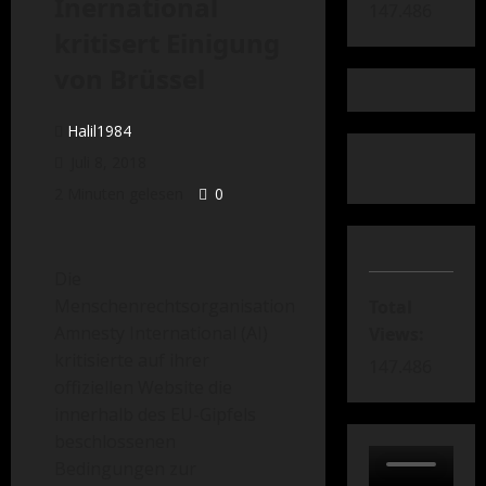
Inernational
147.486
kritisert Einigung
von Brüssel
Halil1984
Juli 8, 2018
2 Minuten gelesen
0
Die
Menschenrechtsorganisation
Total
Amnesty International (AI)
Views:
kritisierte auf ihrer
147.486
offiziellen Website die
innerhalb des EU-Gipfels
beschlossenen
Bedingungen zur