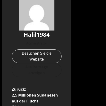
Halil1984
Administrator
Besuchen Sie die
Website
Alle Beiträge
anzeigen
B
Zurück:
2,5 Millionen Sudanesen
e
auf der Flucht