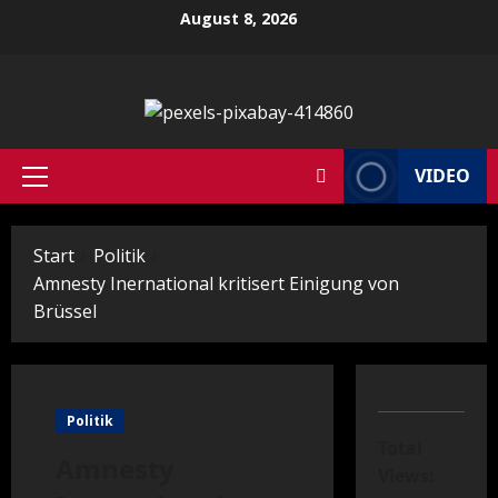
Zum
August 8, 2026
Inhalt
springen
VIDEO
Primäres
Menü
Start
Politik
Amnesty Inernational kritisert Einigung von
Brüssel
Politik
Total
Amnesty
Views: