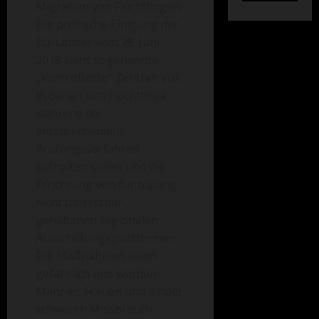
Migration von Flüchtlingen.
Die politische Einigung der
EU-Länder vom 29. Juni
2018 sieht sogenannte
„kontrollierte“ Zentren vor,
in denen sich Flüchtlinge
während der
entsprechenden
Prüfungsverfahren
aufhalten sollen und die
Errichtung von für bislang
nicht umsetzbar
gehaltenen regionalen
Ausschiffungsplattformen.
Die Maßnahmen seien
gefährlich und würden
Männer, Frauen und Kinder
schweren Missbrauch