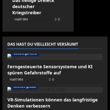
Das heilige Dreieck
deutscher
Kriegstreiber
Halil1984
Mai 30, 2025
0
DAS HAST DU VIELLEICHT VERSÄUMT
Uncategorized
Ferngesteuerte Sensorsysteme und KI
spüren Gefahrstoffe auf
Halil1984
Juli 28, 2026
0
science global
VR-Simulationen können das langfristige
Denken verbessern