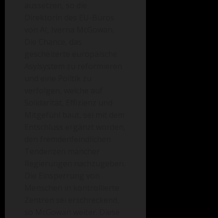
aussetzen, so die
Direktorin des EU-Büros
von AI, Iverna McGowan.
Die Chance, das
gescheiterte europäische
Asylsystem zu reformieren
und eine Politik zu
verfolgen, welche auf
Solidarität, Effizienz und
Mitgefühl baut, sei mit dem
Entschluss ergänzt worden,
den fremdenfeindlichen
Tendenzen mancher
Regierungen nachzugeben.
Die Einsperrung von
Menschen in kontrollierte
Zentren sei erschreckend,
so McGowan weiter. Diese