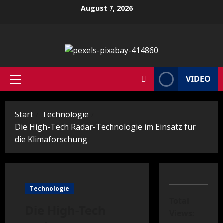
Zum
August 7, 2026
Inhalt
springen
VIDEO
Primäres
Menü
Start
Technologie
Die High-Tech Radar-Technologie im Einsatz für
die Klimaforschung
Technologie
Total
Die High-Tech
Views: