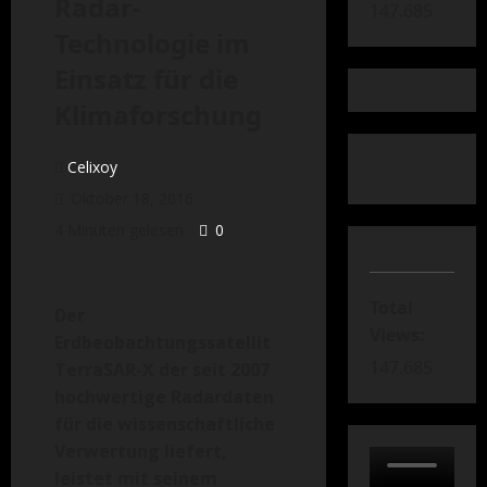
Radar-
147.685
Technologie im
Einsatz für die
Klimaforschung
Celixoy
Oktober 18, 2016
4 Minuten gelesen
0
Total
Der
Views:
Erdbeobachtungssatellit
147.685
TerraSAR-X der seit 2007
hochwertige Radardaten
für die wissenschaftliche
Verwertung liefert,
leistet mit seinem