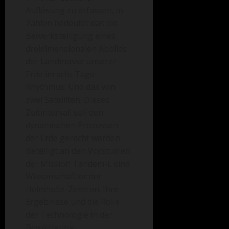
Auflösung zu erfassen. In
Zahlen bedeutet das die
Bewerkstelligung eines
dreidimensionalen Abbilds
der Landmasse unserer
Erde im acht Tage
Rhythmus. Und das von
zwei Satelliten. Dieses
Zeitintervall soll den
dynamischen Prozessen
der Erde gerecht werden.
Beteiligt an den Vorstudien
der Mission Tandem-L sind
Wissenschaftler der
Helmholtz-Zentren. Ihre
Ergebnisse und die Rolle
der Technologie in der
Bewältigung