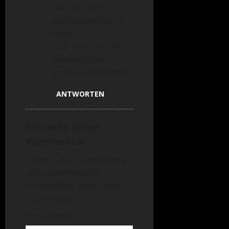
need any html
coding expertise to
make
your own blog? Any
help would be
greatly appreciated!
ANTWORTEN
Schreibe einen
Kommentar
Deine E-Mail-Adresse wird
nicht veröffentlicht.
Erforderliche Felder sind
mit
*
markiert
Kommentar
*