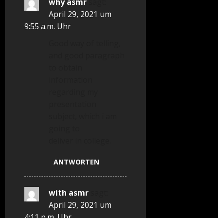
why asmr
sagt:
April 29, 2021 um
9:55 a.m. Uhr
Good way of telling,
and good paragraph
to obtain
information
regarding my
presentation
subject, which i am
going to
deliver in college.
ANTWORTEN
with asmr
sagt:
April 29, 2021 um
4:11 p.m. Uhr