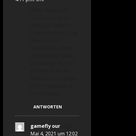
Hello, Neat post.
There is an issue
with your website
in web explorer, may
check this? IE
nonetheless is the
marketplace leader
and a large portion
of other folks will
leave out your great
writing because of
this problem.
ANTWORTEN
gamefly our
sagt:
Mai 4, 2021 um 12:02