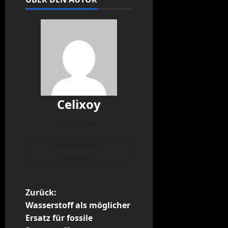
Celixoy
Subscriber
Alle Beiträge
anzeigen
B
Zurück:
Wasserstoff als möglicher
e
Ersatz für fossile