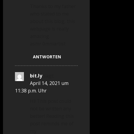
Thanks to my father
who stated to me
about this blog, this
webpage is really
amazing.
asmr 0mniartist
ANTWORTEN
bit.ly
sagt:
April 14, 2021 um
11:38 p.m. Uhr
Hi! This post could
not be written any
better! Reading this
post reminds me of
my