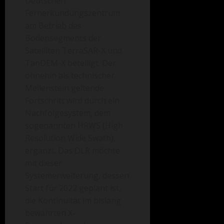
Deutschen
Fernerkundungszentrum
am Betrieb des
Bodensegments der
Satelliten TerraSAR-X und
TanDEM-X beteiligt. Der
ohnehin als technischer
Meilenstein geltende
Fortschritt wird durch ein
Nachfolgesystem, dem
sogenannten HRWS (High
Resolution Wide Swath),
ergänzt. Das DLR
möchte
mit dieser
Systemerweiterung, dessen
Start für 2022 geplant ist,
die Kontinuität im bislang
bewährten X-