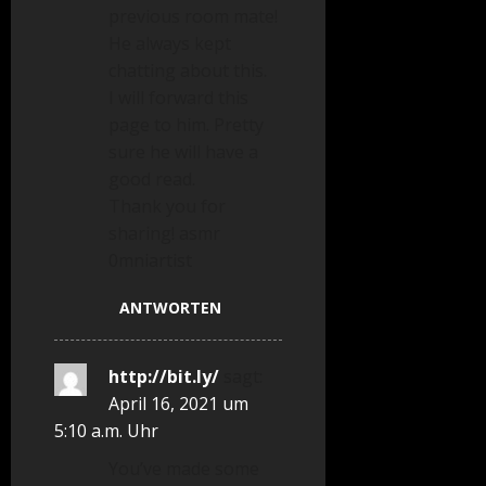
previous room mate!
He always kept
chatting about this.
I will forward this
page to him. Pretty
sure he will have a
good read.
Thank you for
sharing! asmr
0mniartist
ANTWORTEN
http://bit.ly/
sagt:
April 16, 2021 um
5:10 a.m. Uhr
You’ve made some