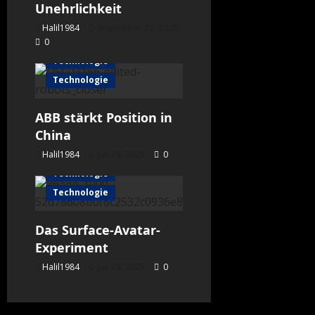
Unehrlichkeit
Halil1984
September 22, 2025
0
Technologie
Technologie
ABB stärkt Position in
China
Halil1984
Astronomie
Juli 28, 2025
0
Technologie
Technologie
Das Surface-Avatar-
Experiment
Halil1984
Juli 28, 2025
0