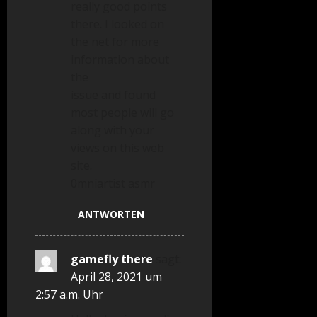
really good points
there. I looked on
the net for more
information about
the
issue and found
most people will go
along with your
views on this web
site.
0mniartist asmr
ANTWORTEN
gamefly there
sagt:
April 28, 2021 um
2:57 a.m. Uhr