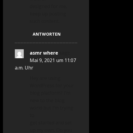
designed for me,
keep up posting
such content.
ANTWORTEN
asmr where
sagt:
Mai 9, 2021 um 11:07
a.m. Uhr
Hey are using
WordPress for your
blog platform? I’m
new to the blog
world but I’m trying
to
get started and set
up my own. Do you