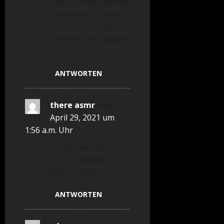
Hello, I enjoy reading
through your post. I
like to write a little
comment to support
you.
ANTWORTEN
there asmr
sagt:
April 29, 2021 um
1:56 a.m. Uhr
I could not refrain
from commenting.
Well written!
ANTWORTEN