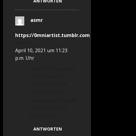
ANTWORTEN
asmr
https://0mniartist.tumblr.com
sagt:
April 10, 2021 um 11:23
p.m. Uhr
Good info. Lucky me
I discovered your
blog by accident
(stumbleupon).
I have book-marked
it for later! asmr
0mniartist
ANTWORTEN