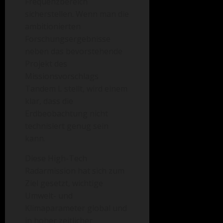
Frequenzbereich
sicherstellen. Wenn man die
ambitionierten
Forschungsergebnisse
neben das bevorstehende
Projekt des
Missionsvorschlags
Tandem L stellt, wird einem
klar, dass die
Erdbeobachtung nicht
technisiert genug sein
kann.
Diese High-Tech
Radarmission hat sich zum
Ziel gesetzt, wichtige
Umwelt- und
Klimaparameter global und
in hoher zeitlicher