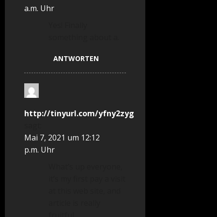
a.m. Uhr
Yes! Finally
something about a.
ANTWORTEN
http://tinyurl.com/yfny2zyg
sagt:
Mai 7, 2021 um 12:12
p.m. Uhr
What’s up everyone,
it’s my first pay a visit
at this web site, and
article is really
fruitful