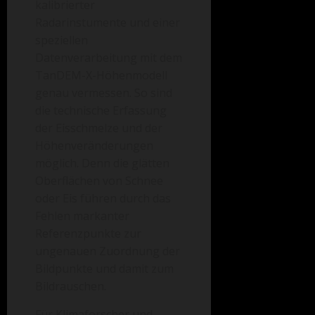
kalibrierter
Radarinstumente und einer
speziellen
Datenverarbeitung mit dem
TanDEM-X-Höhenmodell
genau vermessen. So sind
die technische Erfassung
der Eisschmelze und der
Höhenveränderungen
möglich. Denn die glätten
Oberflächen von Schnee
oder Eis führen durch das
Fehlen markanter
Referenzpunkte zur
ungenauen Zuordnung der
Bildpunkte und damit zum
Bildrauschen.
Für Klimaforscher und