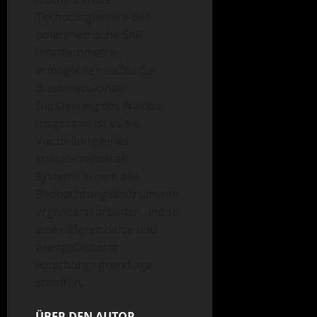
Technologien wie der
polarimetrische SAR-
Interferometrie,
ermöglichen selbst die
dreidimensionale
Darstellung des Waldes.
Insgesamt ist es die
Vorstellung eines
komplementären
Systems,in dem alle
Beobachtungsinstrumente
ergänzend arbeiten und so
eine differenzierte und
breitgefächerte
Forschungsgrundlage
schaffen.
ÜBER DEN AUTOR