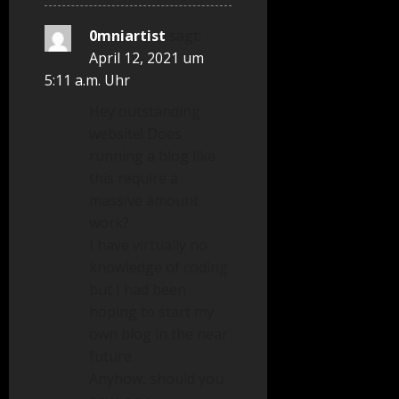
0mniartist
sagt:
April 12, 2021 um
5:11 a.m. Uhr
Hey outstanding
website! Does
running a blog like
this require a
massive amount
work?
I have virtually no
knowledge of coding
but I had been
hoping to start my
own blog in the near
future.
Anyhow, should you