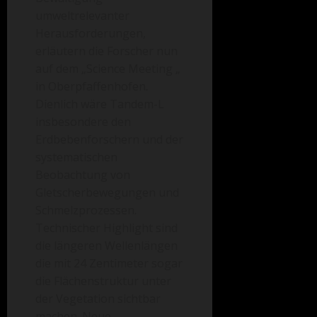
umweltrelevanter
Herausforderungen,
erläutern die Forscher nun
auf dem „Science Meeting „
in Oberpfaffenhofen.
Dienlich wäre Tandem-L
insbesondere den
Erdbebenforschern und der
systematischen
Beobachtung von
Gletscherbewegungen und
Schmelzprozessen.
Technischer Highlight sind
die längeren Wellenlängen
die mit 24 Zentimeter sogar
die Flächenstruktur unter
der Vegetation sichtbar
machen. Neue