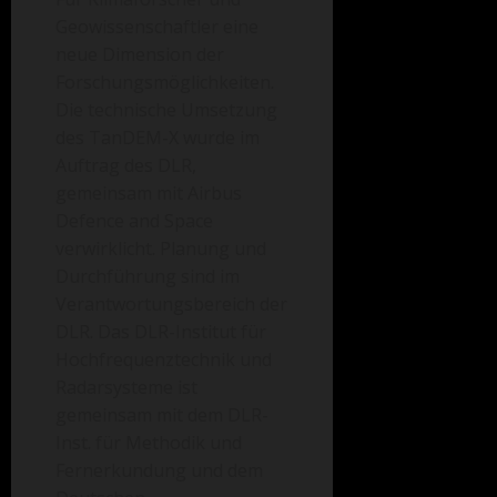
Geowissenschaftler eine
neue Dimension der
Forschungsmöglichkeiten.
Die technische Umsetzung
des TanDEM-X wurde im
Auftrag des DLR,
gemeinsam mit Airbus
Defence and Space
verwirklicht. Planung und
Durchführung sind im
Verantwortungsbereich der
DLR. Das DLR-Institut für
Hochfrequenztechnik und
Radarsysteme ist
gemeinsam mit dem DLR-
Inst. für Methodik und
Fernerkundung und dem