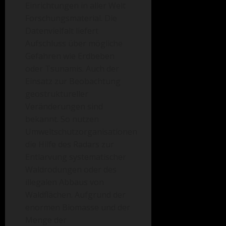
Einrichtungen in aller Welt
Forschungsmaterial. Die
Datenvielfalt liefert
Aufschluss über mögliche
Gefahren wie Erdbeben
oder Tsunamis. Auch der
Einsatz zur Beobachtung
geostruktureller
Veränderungen sind
bekannt. So nutzen
Umweltschutzorganisationen
die Hilfe des Radars zur
Entlarvung systematischer
Waldrodungen oder des
illegalen Abbaus von
Waldflächen. Aufgrund der
enormen Biomasse und der
Menge der