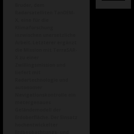
Bruder, dem
Radarsatelliten TanDEM-
X, eine für die
Klimaforschung
inzwischen unersetzliche
Arbeit. Letzterer ergänzt
die Mission mit TerraSAR-
X zu einer
Zwillingsmission und
liefert mit
Radartechnologie und
autonomer
Navigationskontrolle ein
metergenaues
Geländemodell der
Erdoberfläche. Der Einsatz
hochentwickelter
Erdbeobachtungs- und