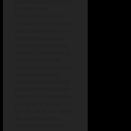
greifbare Gestalt an. Kaum
ein Bereich der
Klimaforschung bleibt
unberührt. Die Forschung
liefert Ergebnisse aus den
Bereichen Glaziologie,
Permafrost, Hydrologie,
Meereis, Hangrutschung,
Landwirtschaft, Wald,
Vulkanologie, Ozeane und
Küsten. Daneben die
Methoden zur Erstellung
digitaler Geländemodelle.
Selbst die auf Landkarten
bislang strukturlosen,
flachen und weißen Flächen
der Antarktis und in
Grönland werden dank