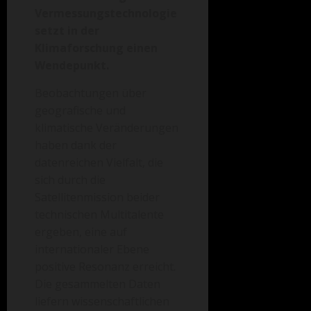
Vermessungstechnologie
setzt in der
Klimaforschung einen
Wendepunkt.
Beobachtungen über
geografische und
klimatische Veränderungen
haben dank der
datenreichen Vielfalt, die
sich durch die
Satellitenmission beider
technischen Multitalente
ergeben, eine auf
internationaler Ebene
positive Resonanz erreicht.
Die gesammelten Daten
liefern wissenschaftlichen