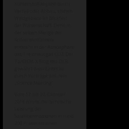
Kohlenstoffabgabe durch
Verfall oder Abbau, stehen
Waldgebiete im Blickfeld
der Wissenschaft. Denn in
der selben Menge der
Kohlenstoffanteile,
entsteht in der Atmosphäre
das Treibhausgas CO2. Der
TanDEM-X Blog des DLR
gewährt dazu Einblicke
durch Vorträge aus dem
„Science Meeting“.
Vom 17. bis 20. Oktober
2016 nimmt die technische
Leistung der
Satellitenmissionen in rund
200 Präsentationen