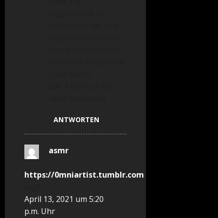
have any
suggestions or
techniques for new
blog owners please
share. I understand
this is off subject but
I just had to
ask. Thanks a lot!
asmr 0mniartist
ANTWORTEN
asmr
https://0mniartist.tumblr.com
sagt:
April 13, 2021 um 5:20
p.m. Uhr