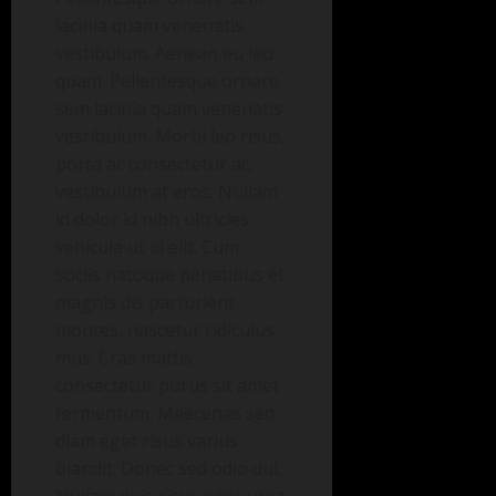
lacinia quam venenatis
vestibulum. Aenean eu leo
quam. Pellentesque ornare
sem lacinia quam venenatis
vestibulum. Morbi leo risus,
porta ac consectetur ac,
vestibulum at eros. Nullam
id dolor id nibh ultricies
vehicula ut id elit. Cum
sociis natoque penatibus et
magnis dis parturient
montes, nascetur ridiculus
mus. Cras mattis
consectetur purus sit amet
fermentum. Maecenas sed
diam eget risus varius
blandit. Donec sed odio dui.