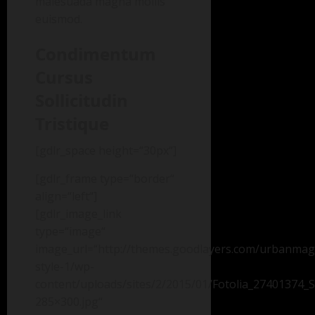
malesuada magna mollis
euismod.
Condimentum
Cursus
Sollicitudin
Tristique
[gdlr_space height=“30px“]
[gdlr_frame type=“border“
align=“left“]
[gdlr_image_link
type=“image“
image_url=“http://themes.goodlayers.com/urbanma
style-1/wp-
content/uploads/sites/2/2015/01/Fotolia_27401374_
285×300.jpg“