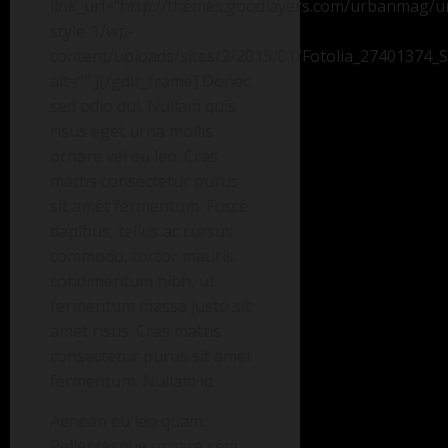
link_url=“http://themes.goodlayers.com/urbanmag/
style-1/wp-
content/uploads/sites/2/2015/01/Fotolia_27401374_S
alt=““ ][/gdlr_frame] Donec
sed odio dui. Nullam quis
risus eget urna mollis
ornare vel eu leo. Cras
mattis consectetur purus
sit amet fermentum. Fusce
dapibus, tellus ac cursus
commodo, tortor mauris
condimentum nibh, ut
fermentum massa justo sit
amet risus. Cras mattis
consectetur purus sit amet
fermentum. Nullam id
Aenean eu leo quam.
Pellentesque ornare sem