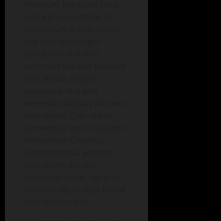
interdum. Morbi leo risus,
porta ac consectetur ac,
vestibulum at eros. Donec
sed odio dui. Integer
posuere erat a ante
venenatis dapibus posuere
velit aliquet. Integer
posuere erat a ante
venenatis dapibus posuere
velit aliquet. Cras mattis
consectetur purus sit amet
fermentum. Curabitur
blandit tempus porttitor.
Duis mollis, est non
commodo luctus, nisi erat
porttitor ligula, eget lacinia
odio sem nec elit.