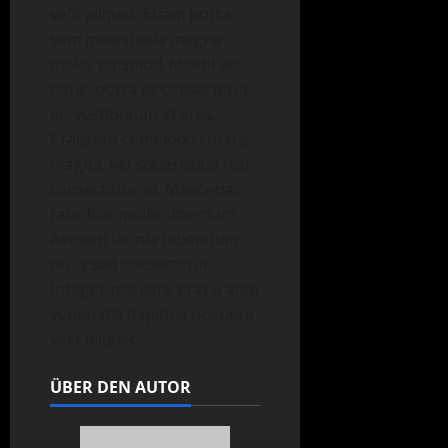
velit aliquet. Etiam porta
sem malesuada magna
mollis euismod. Morbi leo
risus, porta ac consectetur
ac, vestibulum at eros.
Praesent commodo cursus
magna, vel scelerisque nisl
consectetur et. Maecenas
faucibus mollis interdum.
Aenean lacinia bibendum
nulla sed consectetur.
Integer posuere erat a ante
venenatis dapibus posuere
velit aliquet.
ÜBER DEN AUTOR