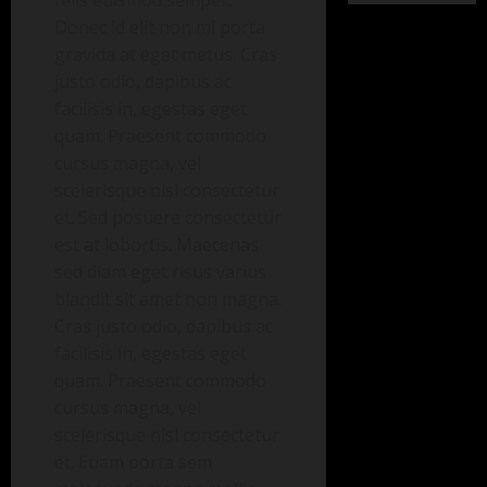
felis euismod semper.
Donec id elit non mi porta
gravida at eget metus. Cras
justo odio, dapibus ac
facilisis in, egestas eget
quam. Praesent commodo
cursus magna, vel
scelerisque nisl consectetur
et. Sed posuere consectetur
est at lobortis. Maecenas
sed diam eget risus varius
blandit sit amet non magna.
Cras justo odio, dapibus ac
facilisis in, egestas eget
quam. Praesent commodo
cursus magna, vel
scelerisque nisl consectetur
et. Etiam porta sem