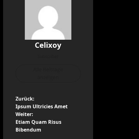
Celixoy
Subscriber
Alle Beiträge
anzeigen
B
Zurück:
Ipsum Ultricies Amet
e
Weiter:
Etiam Quam Risus
i
Bibendum