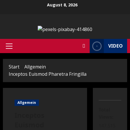
Zum
August 8, 2026
Inhalt
springen
VIDEO
Primäres
Menü
Start
Allgemein
Inceptos Euismod Pharetra Fringilla
Allgemein
Total
Inceptos
Views:
Euismod
147.515