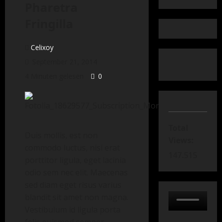
Pharetra
Fringilla
Celixoy
September 21, 2014
4 Minuten gelesen
0
Total
Duis mollis, est non
Views:
commodo luctus, nisi erat
147.515
porttitor ligula, eget lacinia
odio sem nec elit. Maecenas
sed diam eget risus varius
blandit sit amet non magna.
Vestibulum id ligula porta