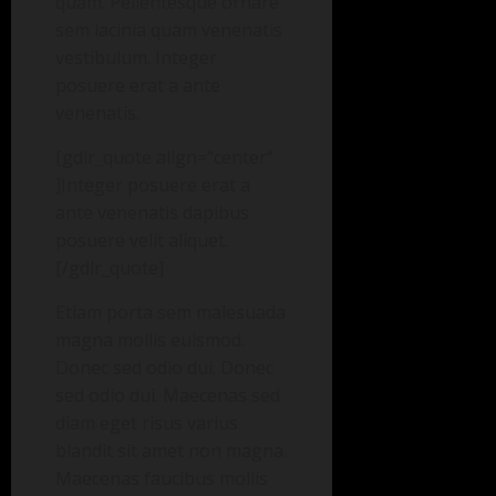
quam. Pellentesque ornare
sem lacinia quam venenatis
vestibulum. Integer
posuere erat a ante
venenatis.
[gdlr_quote align=“center“
]Integer posuere erat a
ante venenatis dapibus
posuere velit aliquet.
[/gdlr_quote]
Etiam porta sem malesuada
magna mollis euismod.
Donec sed odio dui. Donec
sed odio dui. Maecenas sed
diam eget risus varius
blandit sit amet non magna.
Maecenas faucibus mollis