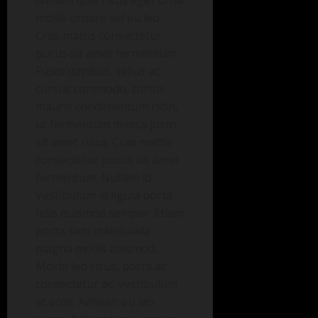
Nullam quis risus eget urna
mollis ornare vel eu leo.
Cras mattis consectetur
purus sit amet fermentum.
Fusce dapibus, tellus ac
cursus commodo, tortor
mauris condimentum nibh,
ut fermentum massa justo
sit amet risus. Cras mattis
consectetur purus sit amet
fermentum. Nullam id
Vestibulum id ligula porta
felis euismod semper. Etiam
porta sem malesuada
magna mollis euismod.
Morbi leo risus, porta ac
consectetur ac, vestibulum
at eros. Aenean eu leo