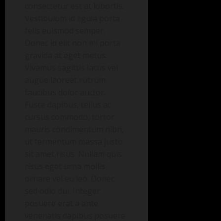
consectetur est at lobortis.
Vestibulum id ligula porta
felis euismod semper.
Donec id elit non mi porta
gravida at eget metus.
Vivamus sagittis lacus vel
augue laoreet rutrum
faucibus dolor auctor.
Fusce dapibus, tellus ac
cursus commodo, tortor
mauris condimentum nibh,
ut fermentum massa justo
sit amet risus. Nullam quis
risus eget urna mollis
ornare vel eu leo. Donec
sed odio dui. Integer
posuere erat a ante
venenatis dapibus posuere