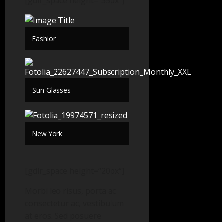
[gdlr_space height=“35px“]
Fashion
Sun Glasses
New York
[gdlr_space height=“20px“]
Morbi leo risus, porta ac
consectetur ac, vestibulum
at eros. Sed posuere