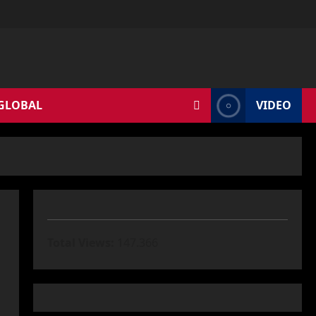
 GLOBAL
VIDEO
Total Views:
147.366