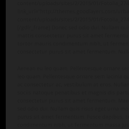
content/uploads/sites/2/2015/01/Fotolia_27
link_url=“http://themes.goodlayers.com/ur
content/uploads/sites/2/2015/01/Fotolia_274
[/gdlr_frame] Donec sed odio dui. Nullam quis
mattis consectetur purus sit amet fermentu
tortor mauris condimentum nibh, ut ferment
consectetur purus sit amet fermentum. Null
Aenean eu leo quam. Pellentesque ornare se
leo quam. Pellentesque ornare sem lacinia q
ac consectetur ac, vestibulum at eros. Nullam 
sociis natoque penatibus et magnis dis part
consectetur purus sit amet fermentum. Maec
sed odio dui. Nullam quis risus eget urna mol
purus sit amet fermentum. Fusce dapibus, t
condimentum nibh, ut fermentum massa justo