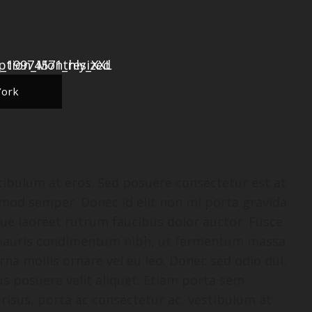
York
stibulum at eros. Sed posuere consectetur est at
ismod semper. Donec id elit non mi porta gravida
gue laoreet rutrum faucibus dolor auctor. Fusce
 mauris condimentum nibh, ut fermentum massa
rna mollis ornare vel eu leo. Donec sed odio dui.
s posuere velit aliquet. Etiam porta sem
isus, porta ac consectetur ac, vestibulum at