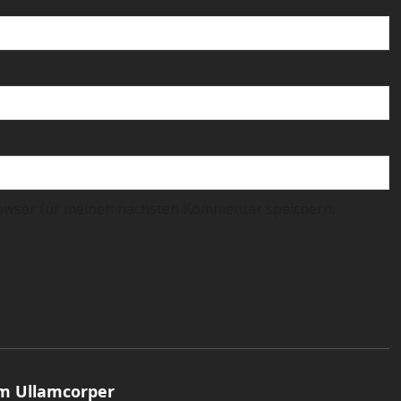
owser für meinen nächsten Kommentar speichern.
m Ullamcorper