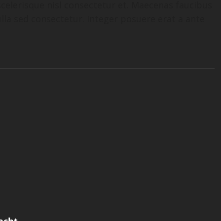
elerisque nisl consectetur et. Maecenas faucibus
lla sed consectetur. Integer posuere erat a ante