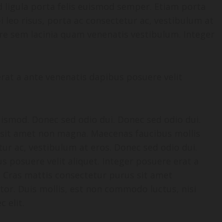
 ligula porta felis euismod semper. Etiam porta
eo risus, porta ac consectetur ac, vestibulum at
re sem lacinia quam venenatis vestibulum. Integer
erat a ante venenatis dapibus posuere velit
smod. Donec sed odio dui. Donec sed odio dui.
 sit amet non magna. Maecenas faucibus mollis
tur ac, vestibulum at eros. Donec sed odio dui.
s posuere velit aliquet. Integer posuere erat a
. Cras mattis consectetur purus sit amet
or. Duis mollis, est non commodo luctus, nisi
c elit.