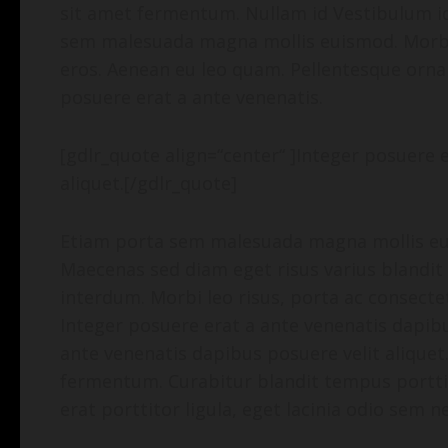
sit amet fermentum. Nullam id Vestibulum id
sem malesuada magna mollis euismod. Morbi l
eros. Aenean eu leo quam. Pellentesque orna
posuere erat a ante venenatis.
[gdlr_quote align=“center“ ]Integer posuere 
aliquet.[/gdlr_quote]
Etiam porta sem malesuada magna mollis eui
Maecenas sed diam eget risus varius blandit
interdum. Morbi leo risus, porta ac consecte
Integer posuere erat a ante venenatis dapibu
ante venenatis dapibus posuere velit aliquet
fermentum. Curabitur blandit tempus porttit
erat porttitor ligula, eget lacinia odio sem ne