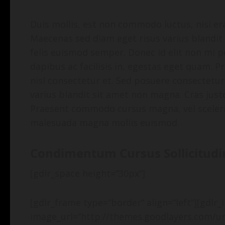
Duis mollis, est non commodo luctus, nisi erat
Maecenas sed diam eget risus varius blandit
felis euismod semper. Donec id elit non mi p
dapibus ac facilisis in, egestas eget quam.
nisl consectetur et. Sed posuere consectetur
varius blandit sit amet non magna. Cras justo
Praesent commodo cursus magna, vel sceleri
malesuada magna mollis euismod.
Condimentum Cursus Sollicitudin
[gdlr_space height=“30px“]
[gdlr_frame type=“border“ align=“left“][gdlr
image_url=“http://themes.goodlayers.com/