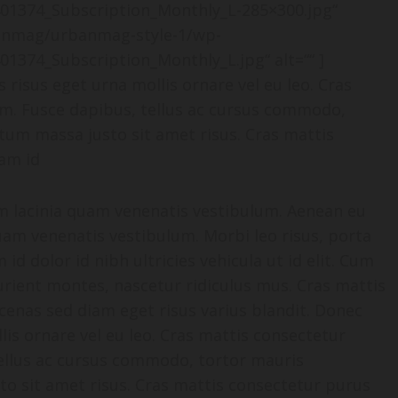
401374_Subscription_Monthly_L-285×300.jpg“
banmag/urbanmag-style-1/wp-
01374_Subscription_Monthly_L.jpg“ alt=““ ]
 risus eget urna mollis ornare vel eu leo. Cras
m. Fusce dapibus, tellus ac cursus commodo,
um massa justo sit amet risus. Cras mattis
am id
m lacinia quam venenatis vestibulum. Aenean eu
uam venenatis vestibulum. Morbi leo risus, porta
id dolor id nibh ultricies vehicula ut id elit. Cum
urient montes, nascetur ridiculus mus. Cras mattis
enas sed diam eget risus varius blandit. Donec
lis ornare vel eu leo. Cras mattis consectetur
ellus ac cursus commodo, tortor mauris
 sit amet risus. Cras mattis consectetur purus