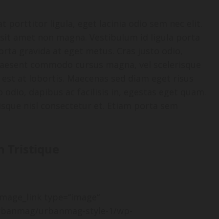
 porttitor ligula, eget lacinia odio sem nec elit.
 sit amet non magna. Vestibulum id ligula porta
orta gravida at eget metus. Cras justo odio,
 Praesent commodo cursus magna, vel scelerisque
 est at lobortis. Maecenas sed diam eget risus
 odio, dapibus ac facilisis in, egestas eget quam.
sque nisl consectetur et. Etiam porta sem
 Tristique
_image_link type=“image“
urbanmag/urbanmag-style-1/wp-