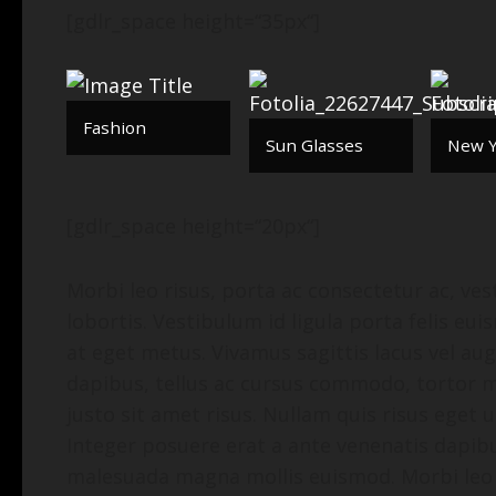
[gdlr_space height=“35px“]
Fashion
Sun Glasses
New 
[gdlr_space height=“20px“]
Morbi leo risus, porta ac consectetur ac, ve
lobortis. Vestibulum id ligula porta felis eu
at eget metus. Vivamus sagittis lacus vel au
dapibus, tellus ac cursus commodo, tortor
justo sit amet risus. Nullam quis risus eget u
Integer posuere erat a ante venenatis dapibu
malesuada magna mollis euismod. Morbi leo r