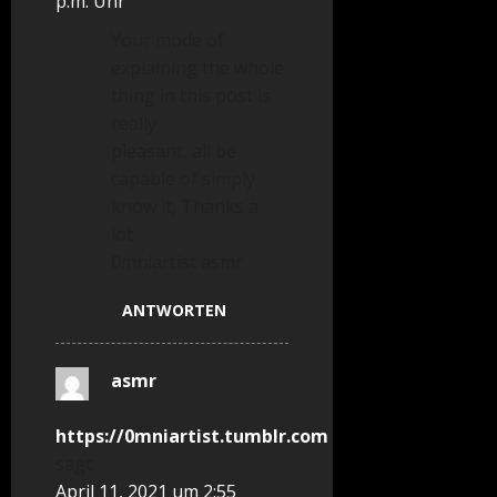
p.m. Uhr
Your mode of
explaining the whole
thing in this post is
really
pleasant, all be
capable of simply
know it, Thanks a
lot.
0mniartist asmr
ANTWORTEN
asmr
https://0mniartist.tumblr.com
sagt:
April 11, 2021 um 2:55