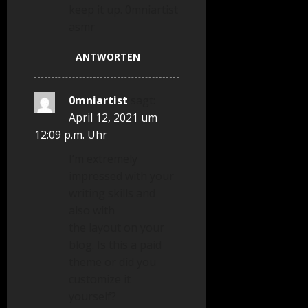
keep it up. 0mniartist
asmr
ANTWORTEN
0mniartist
sagt:
April 12, 2021 um
12:09 p.m. Uhr
I’m extremely
impressed with your
writing skills and
also with
the layout on your
blog. Is this a paid
theme or did you
customize it
yourself?