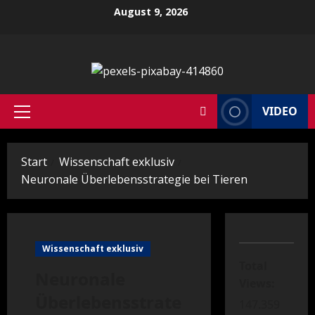
Zum
August 9, 2026
Inhalt
springen
VIDEO
Primäres
Menü
Start
Wissenschaft exklusiv
Neuronale Überlebensstrategie bei Tieren
Wissenschaft exklusiv
Total
Neuronale
Views:
Überlebensstrate
147.359