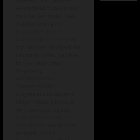
selektiven Lernprozess
veranschaulicht beweisen,
dass das Gehirn der Tiere
Zellaktivitäten ganz
bestimmten Reizen
zuordnen kann, in dem es
sich nach der Häufigkeit der
Eindrücke richtet. Da Tiere
in ihrer natürlichen
Umgebung
verschiedensten
Sinneseindrücken
ausgesetzt sind und eine
Vielzahl dieser Eindrücke
nicht zwangsläufig eine
bevorstehende Gefahr
signalisieren, wurde lange
gerätselt, wie die