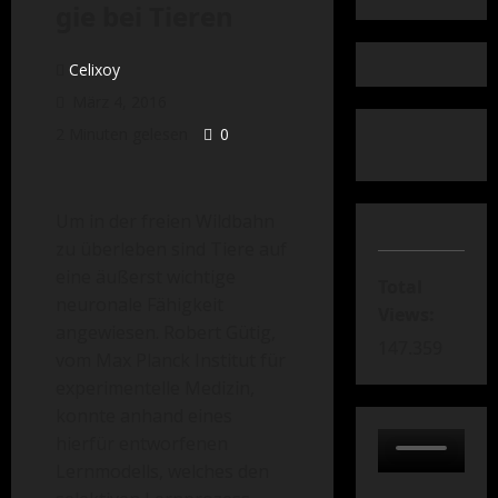
gie bei Tieren
Celixoy
März 4, 2016
2 Minuten gelesen
0
Um in der freien Wildbahn
zu überleben sind Tiere auf
eine äußerst wichtige
Total
neuronale Fähigkeit
Views:
angewiesen. Robert Gütig,
147.359
vom Max Planck Institut für
experimentelle Medizin,
konnte anhand eines
hierfür entworfenen
Lernmodells, welches den