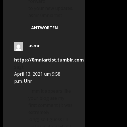
forward
to your new updates.
asmr 0mniartist
ANTWORTEN
asmr
https://0mniartist.tumblr.com
sagt:
April 13, 2021 um 9:58
p.m. Uhr
Hmm it appears like
your blog ate my
first comment (it was
extremely
long) so I guess I’ll
just sum it up what I