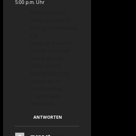
5:00 p.m. Uhr
When someone
writes an piece of
writing he/she keeps
the
image of a user in
his/her mind that
how a user can
understand it.
So that’s why this
paragraph is
outstdanding.
Thanks! asmr
0mniartist
ANTWORTEN