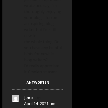
wrote and say, I’m
thoroughly enjoying
your blog. I too am
an aspiring blog
writer but I’m still
new to
the whole thing. Do
you have any helpful
hints for newbie
blog writers?
I’d really appreciate
it. 0mniartist asmr
ANTWORTEN
j.mp
sagt:
April 14, 2021 um