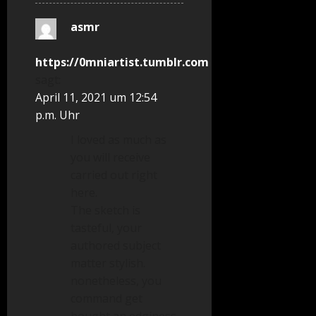
asmr
https://0mniartist.tumblr.com
sagt:
April 11, 2021 um 12:54
p.m. Uhr
I loved as much as
you will receive
carried out right
here.
The sketch is
tasteful, your
authored subject
matter stylish.
nonetheless, you
command get