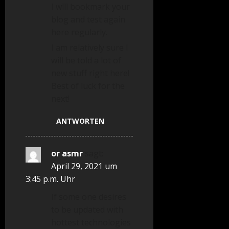
I will bookmark your
blog and test again
here regularly.
I am relatively sure I
will be told a lot of
new stuff right here!
Best of luck for the
next!
ANTWORTEN
or asmr
sagt:
April 29, 2021 um
3:45 p.m. Uhr
If some one desires
to be updated with
hottest technologies