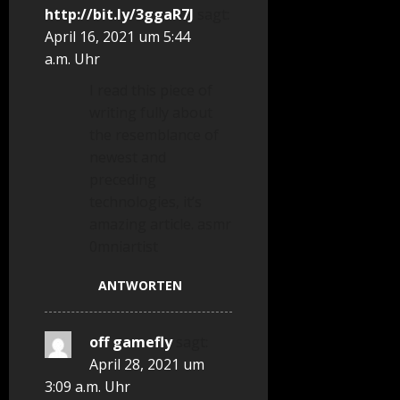
http://bit.ly/3ggaR7J
sagt:
April 16, 2021 um 5:44
a.m. Uhr
I read this piece of
writing fully about
the resemblance of
newest and
preceding
technologies, it’s
amazing article. asmr
0mniartist
ANTWORTEN
off gamefly
sagt:
April 28, 2021 um
3:09 a.m. Uhr