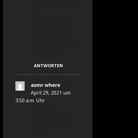
I should check things
out.
I like what I see so
now i’m following
you. Look forward
to looking over your
web page again.
ANTWORTEN
asmr where
sagt:
April 29, 2021 um
3:50 a.m. Uhr
I just like the
valuable info you
supply on your
articles.