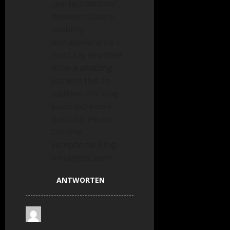
„perfect balance“
between superb
usability
and appearance. I
must say you have
done a amazing
job with this. In
addition, the blog
loads extremely
quick for me on
Chrome.
Exceptional Blog!
0mniartist asmr
ANTWORTEN