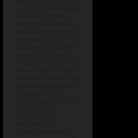
Überbrückung im Gehirn
zwischen einem Hinweisreiz
und dem eigentlichen
Erlebnis geschieht. Hierzu
hat Gütig ein Netzwerk aus
Nervenzellen
programmiert, das ähnlich
wie ein Zellverband auf
Erregungen reagiert. Sein
Netzwerk war in der Lage,
spezifische Hinweisreize die
auf ein Ereignis hindeuten
herauszufiltern. Der
Lernprozess gestaltet sich
in der gezielten
Verstärkung und
Abschwächung der
Synapsen zwischen den