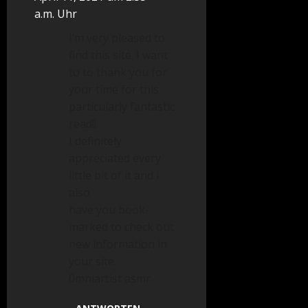
a.m. Uhr
I’m very pleased to
find this site. I want
to to thank you for
your time for this
particularly fantastic
read!!
I definitely
appreciated every
little bit of it and i
also
have you book-
marked to check out
new information in
your site.
0mniartist asmr