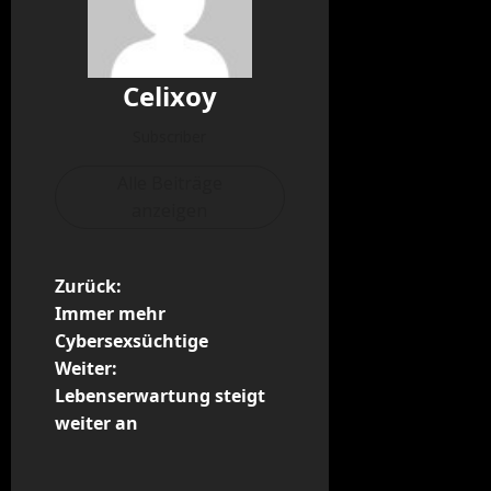
Celixoy
Subscriber
Alle Beiträge
anzeigen
B
Zurück:
Immer mehr
e
Cybersexsüchtige
Weiter:
i
Lebenserwartung steigt
t
weiter an
r