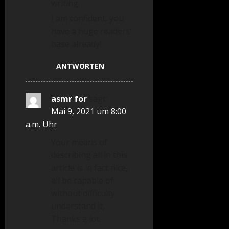
writing.
I am confident, you
have a huge readers‘
base already!
ANTWORTEN
asmr for
sagt:
Mai 9, 2021 um 8:00
a.m. Uhr
Your means of
describing all in this
article is in fact nice,
all be capable of
without difficulty
understand it,
Thanks a lot.