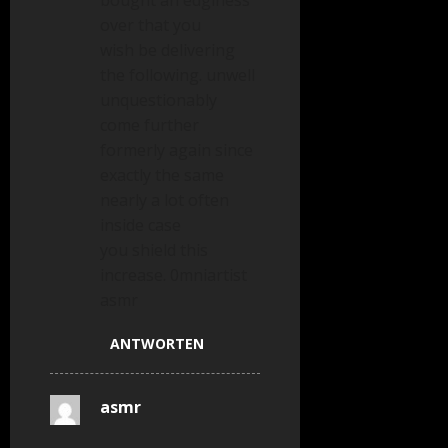
bought an edginess
over that you
wish be delivering
the following. unwell
unquestionably
come further
formerly again since
exactly the same
nearly a lot often
inside case
you shield this
increase. 0mniartist
asmr
ANTWORTEN
asmr