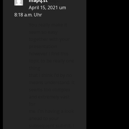
mapq.st
sagt:
April 15, 2021 um
8:18 a.m. Uhr
You really make it
seem so easy
together with your
presentation
however I find this
topic to be really one
thing
that I think I’d by no
means understand. It
seems too complex
and extremely vast
for
me. I’m having a look
ahead to your
subsequent submit, I