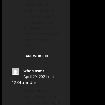
I need to to thank
you for this good
read!! I certainly
loved every bit of
it. I have you book
marked to check out
new things you
post…
ANTWORTEN
when asmr
sagt:
April 29, 2021 um
12:34 a.m. Uhr
We stumbled over
here different web
address and thought