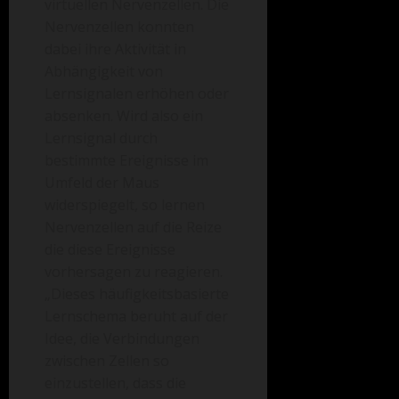
virtuellen Nervenzellen. Die
Nervenzellen konnten
dabei ihre Aktivität in
Abhängigkeit von
Lernsignalen erhöhen oder
absenken. Wird also ein
Lernsignal durch
bestimmte Ereignisse im
Umfeld der Maus
widerspiegelt, so lernen
Nervenzellen auf die Reize
die diese Ereignisse
vorhersagen zu reagieren.
„Dieses häufigkeitsbasierte
Lernschema beruht auf der
Idee, die Verbindungen
zwischen Zellen so
einzustellen, dass die