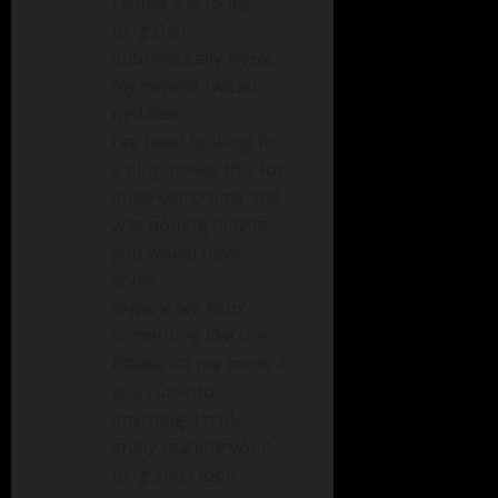
I could add to my
blog that
automatically tweet
my newest twitter
updates.
I’ve been looking for
a plug-in like this for
quite some time and
was hoping maybe
you would have
some
experience with
something like this.
Please let me know if
you run into
anything. I truly
enjoy reading your
blog and I look