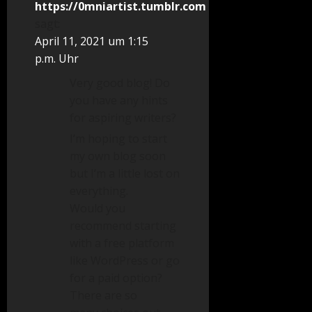
https://0mniartist.tumblr.com
sagt:
April 11, 2021 um 1:15
p.m. Uhr
Very good blog! Do
you have any hints
for aspiring writers?
I’m hoping to start
my own blog soon
but I’m a little lost on
everything.
Would you
recommend starting
with a free platform
like WordPress or go
for a paid option?
There are so