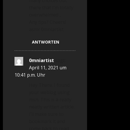
many choices out
there that I’m totally
overwhelmed ..
Any tips? Cheers!
asmr 0mniartist
ANTWORTEN
0mniartist
sagt:
April 11, 2021 um
10:41 p.m. Uhr
Hey There. I found
your weblog using
msn. This is a really
neatly written article.
I’ll make sure to
bookmark it and
come back to read