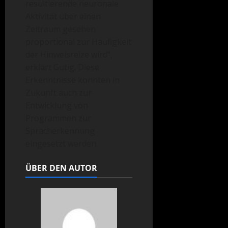
resultierende neuronale
Aktivität über einen
Zeitraum gesehen
proportional zur Häufigkeit
der Hinweisreize wird“,
erklärt Gütig. Diese
Erkenntnisse könnten in
Zukunft auch zur
Entwicklung von
Programmen zur
Spracherkennung
eingesetzt werden.
ÜBER DEN AUTOR