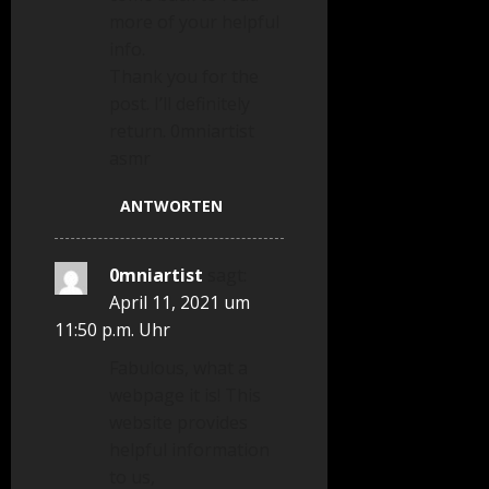
more of your helpful
info.
Thank you for the
post. I’ll definitely
return. 0mniartist
asmr
ANTWORTEN
0mniartist
sagt:
April 11, 2021 um
11:50 p.m. Uhr
Fabulous, what a
webpage it is! This
website provides
helpful information
to us,