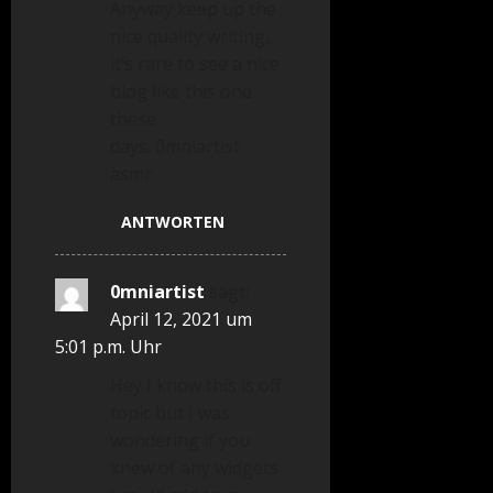
Anyway keep up the
nice quality writing,
it’s rare to see a nice
blog like this one
these
days. 0mniartist
asmr
ANTWORTEN
0mniartist
sagt:
April 12, 2021 um
5:01 p.m. Uhr
Hey I know this is off
topic but I was
wondering if you
knew of any widgets