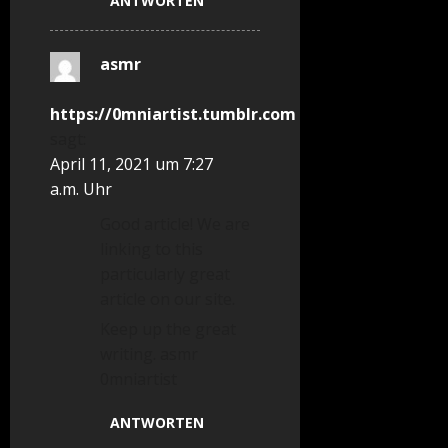
ANTWORTEN
asmr
https://0mniartist.tumblr.com
sagt:
April 11, 2021 um 7:27
a.m. Uhr
Good article! We are
linking to this
particularly great
article on our site.
Keep up the great
writing. asmr
0mniartist
ANTWORTEN