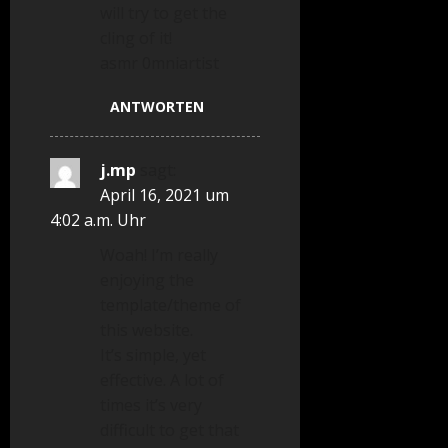
will try to get the
cling of it!
asmr 0mniartist
ANTWORTEN
j.mp
sagt:
April 16, 2021 um
4:02 a.m. Uhr
Woah! I’m really
enjoying the
template/theme of
this website.
It’s simple, yet
effective. A lot of
times it’s very
difficult to get that