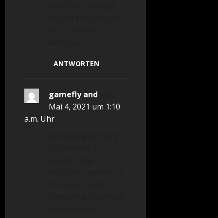
after that he must
be visit this site and
be up to date
everyday.
ANTWORTEN
gamefly and
sagt:
Mai 4, 2021 um 1:10
a.m. Uhr
fantastic post, very
informative. I
wonder why
the other experts of
this sector don’t
notice this. You must
proceed your