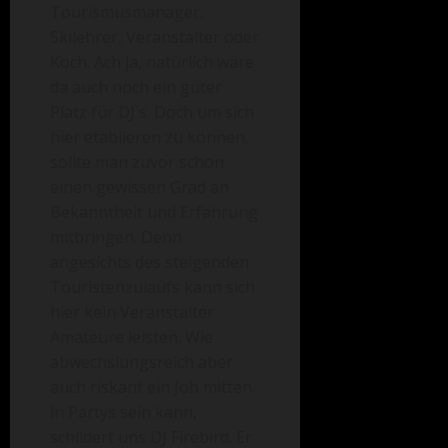
Tourismusmanager,
Skilehrer, Veranstalter oder
Koch. Ach ja, natürlich wäre
da auch noch ein guter
Platz für DJ´s. Doch um sich
hier etablieren zu können,
sollte man zuvor schon
einen gewissen Grad an
Bekanntheit und Erfahrung
mitbringen. Denn
angesichts des steigenden
Touristenzulaufs kann sich
hier kein Veranstalter
Amateure leisten. Wie
abwechslungsreich aber
auch riskant ein Job mitten
in Partys sein kann,
schildert uns DJ Firebird. Er