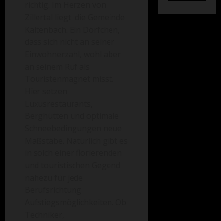
richtig. Im Herzen von
Zillertal liegt die Gemeinde
Kaltenbach. Ein Dörfchen,
dass sich nicht an seiner
Einwohnerzahl, wohl aber
an seinem Ruf als
Touristenmagnet misst.
Hier setzen
Luxusrestaurants,
Berghütten und optimale
Schneebedingungen neue
Maßstäbe. Natürlich gibt es
in solch einer florierenden
und touristischen Gegend
nahezu für jede
Berufsrichtung
Aufstiegsmöglichkeiten. Ob
Techniker,