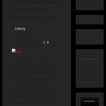
– DJ Firebird über
147.695
Aufstieg und
Bescheidenheit
Celixoy
Februar 24, 2014
5 Minuten gelesen
0
8 Skigebiete, 178 Lifte und
Total
487 Pistenkilometer. Wer
Views:
nicht nur irgendeinen
Skiurlaub machen will,
147.695
sondern nach einem
Weltformat in Sachen
Winterevent sucht, ist in
der Skiregion Zillertal