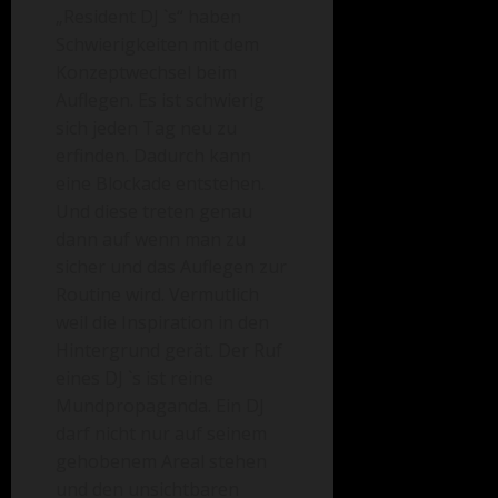
„Resident DJ `s“ haben
Schwierigkeiten mit dem
Konzeptwechsel beim
Auflegen. Es ist schwierig
sich jeden Tag neu zu
erfinden. Dadurch kann
eine Blockade entstehen.
Und diese treten genau
dann auf wenn man zu
sicher und das Auflegen zur
Routine wird. Vermutlich
weil die Inspiration in den
Hintergrund gerät. Der Ruf
eines DJ `s ist reine
Mundpropaganda. Ein DJ
darf nicht nur auf seinem
gehobenem Areal stehen
und den unsichtbaren