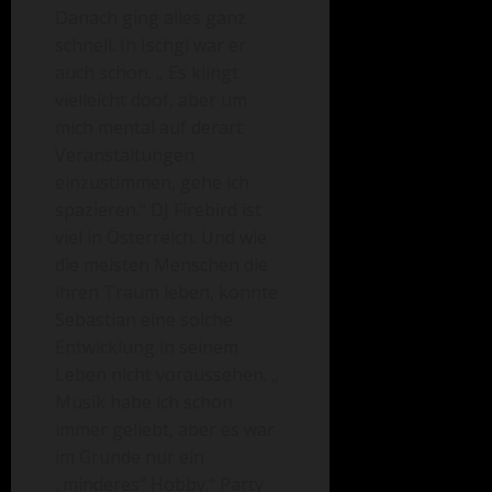
Danach ging alles ganz
schnell. In Ischgl war er
auch schon. „ Es klingt
vielleicht doof, aber um
mich mental auf derart
Veranstaltungen
einzustimmen, gehe ich
spazieren.“ DJ Firebird ist
viel in Österreich. Und wie
die meisten Menschen die
ihren Traum leben, konnte
Sebastian eine solche
Entwicklung in seinem
Leben nicht voraussehen. „
Musik habe ich schon
immer geliebt, aber es war
im Grunde nur ein
„minderes“ Hobby.“ Party