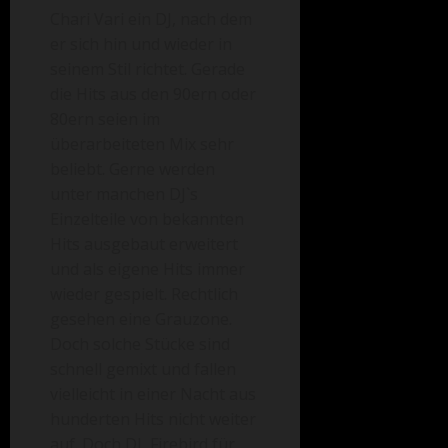
Chari Vari ein DJ, nach dem
er sich hin und wieder in
seinem Stil richtet. Gerade
die Hits aus den 90ern oder
80ern seien im
überarbeiteten Mix sehr
beliebt. Gerne werden
unter manchen DJ`s
Einzelteile von bekannten
Hits ausgebaut erweitert
und als eigene Hits immer
wieder gespielt. Rechtlich
gesehen eine Grauzone.
Doch solche Stücke sind
schnell gemixt und fallen
vielleicht in einer Nacht aus
hunderten Hits nicht weiter
auf. Doch DJ Firebird für