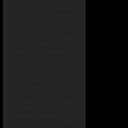
Niemand spielen, dessen
Stimme man hin und wieder
aus dem Rauch schallen
hört. Deshalb nahm DJ
Firebird auch immer wieder
CD`s von Gästen an und
legte sie auf Wunsch ein.
Nähe zur Party steigert die
Stimmung. Dj Firebird
unterstützt selbst DJ`s und
organisiert Gastauftritte
für Neulinge. Einen hat er
schon aus seiner Lehre
entlassen. Er sei erfolgreich
unterwegs. Firebird
betrachtet seinen Stil als
vielseitig, sieht jedoch in
Enrico Ostendorf von Radio