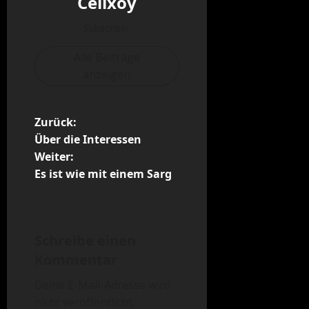
Celixoy
Subscriber
Alle Beiträge
anzeigen
B
Zurück:
Über die Interessen
e
Weiter:
Es ist wie mit einem Sarg
i
t
r
Schreibe einen
Kommentar
a
Deine E-Mail-Adresse wird
g
nicht veröffentlicht.