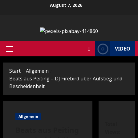
Zum
August 7, 2026
Inhalt
springen
VIDEO
Primäres
Menü
Start
Allgemein
Beats aus Peiting – DJ Firebird über Aufstieg und
Bescheidenheit
Allgemein
Total
Beats aus Peiting
Views: