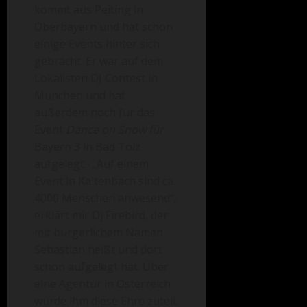
kommt aus Peiting in
Oberbayern und hat schon
einige Events hinter sich
gebracht. Er war auf dem
Lokalisten DJ Contest in
München und hat
außerdem noch für das
Event
Dance on Snow für
Bayern 3 in Bad Tölz
aufgelegt. „Auf einem
Event in Kaltenbach sind ca.
4000 Menschen anwesend“,
erklärt mir Dj Firebird, der
mit bürgerlichem Namen
Sebastian heißt und dort
schon aufgelegt hat. Über
eine Agentur in Österreich
wurde ihm diese Ehre zuteil.