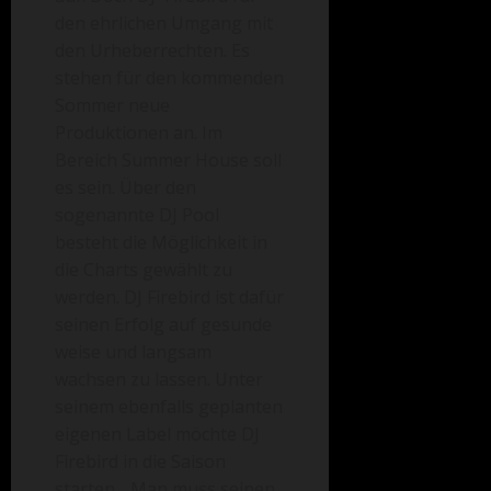
den ehrlichen Umgang mit
den Urheberrechten. Es
stehen für den kommenden
Sommer neue
Produktionen an. Im
Bereich Summer House soll
es sein. Über den
sogenannte DJ Pool
besteht die Möglichkeit in
die Charts gewählt zu
werden. DJ Firebird ist dafür
seinen Erfolg auf gesunde
weise und langsam
wachsen zu lassen. Unter
seinem ebenfalls geplanten
eigenen Label möchte DJ
Firebird in die Saison
starten. „Man muss seinen