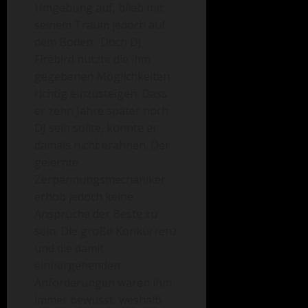
Umgebung auf, blieb mit
seinem Traum jedoch auf
dem Boden. Doch DJ
Firebird nutzte die ihm
gegebenen Möglichkeiten
richtig einzusteigen. Dass
er zehn Jahre später noch
DJ sein sollte, konnte er
damals nicht erahnen. Der
gelernte
Zerpannungsmechaniker
erhob jedoch keine
Ansprüche der Beste zu
sein. Die große Konkurrenz
und die damit
einhergehenden
Anforderungen waren ihm
immer bewusst, weshalb