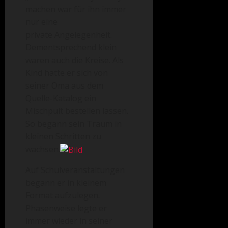
machen war für ihn immer
nur eine
private Angelegenheit.
Dementsprechend klein
waren auch die Kreise. Als
Kind hatte er sich von
seiner Oma aus dem
Quelle-Katalog ein
Mischpult bestellen lassen.
So begann sein Traum in
kleinen Schritten zu
wachsen.
Auf Schulveranstaltungen
begann er in kleinem
Format aufzulegen.
Phasenweise legte er
immer wieder in seiner