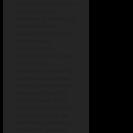
seine Ziele eher bescheiden
waren und sind. Der
Wunsch als DJ aufzusteigen
war auch mit dem
Gedanken der finanziellen
Unabhängigkeit
verbunden. Das
Lehrlingsgehalt war mager,
da bot sich das
gelegentliche Auflegen als
gutes Nebeneinkommen.
Immerhin brachte ihm der
Einsatz als DJ bis zu 250
Euro pro Nacht. „Als DJ
sollte man sich auf keinen
Club festlegen, oder gar
unter Vertrag stehen“, so
DJ Firebird. Sogenannte