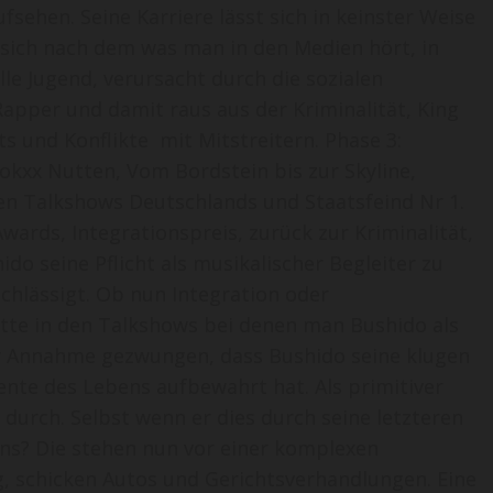
fsehen. Seine Karriere lässt sich in keinster Weise
 sich nach dem was man in den Medien hört, in
lle Jugend, verursacht durch die sozialen
Rapper und damit raus aus der Kriminalität, King
ts und Konflikte mit Mitstreitern. Phase 3:
okxx Nutten, Vom Bordstein bis zur Skyline,
n Talkshows Deutschlands und Staatsfeind Nr 1.
ards, Integrationspreis, zurück zur Kriminalität,
o seine Pflicht als musikalischer Begleiter zu
chlässigt. Ob nun Integration oder
tte in den Talkshows bei denen man Bushido als
ur Annahme gezwungen, dass Bushido seine klugen
nte des Lebens aufbewahrt hat. Als primitiver
durch. Selbst wenn er dies durch seine letzteren
ans? Die stehen nun vor einer komplexen
g, schicken Autos und Gerichtsverhandlungen. Eine