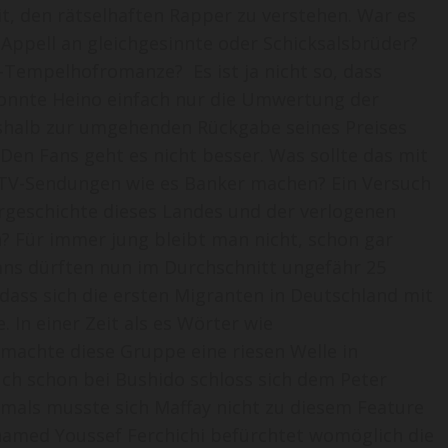
t, den rätselhaften Rapper zu verstehen. War es
 Appell an gleichgesinnte oder Schicksalsbrüder?
l-Tempelhofromanze? Es ist ja nicht so, dass
t konnte Heino einfach nur die Umwertung der
eshalb zur umgehenden Rückgabe seines Preises
 Den Fans geht es nicht besser. Was sollte das mit
n TV-Sendungen wie es Banker machen? Ein Versuch
rgeschichte dieses Landes und der verlogenen
Für immer jung bleibt man nicht, schon gar
ans dürften nun im Durchschnitt ungefähr 25
, dass sich die ersten Migranten in Deutschland mit
 In einer Zeit als es Wörter wie
 machte diese Gruppe eine riesen Welle in
ch schon bei Bushido schloss sich dem Peter
als musste sich Maffay nicht zu diesem Feature
amed Youssef Ferchichi befürchtet womöglich die