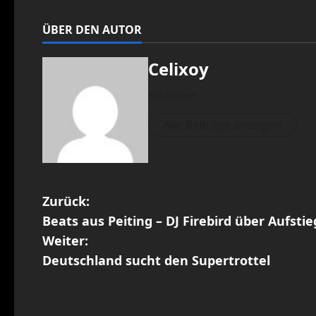
ÜBER DEN AUTOR
Celixoy
Subscriber
Alle Beiträge anzeigen
B
Zurück:
Beats aus Peiting – DJ Firebird über Aufst
e
Weiter:
i
Deutschland sucht den Supertrottel
t