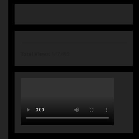
Total Views:
147.499