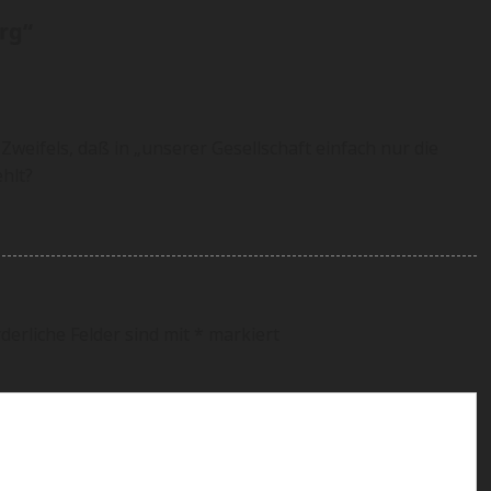
arg
“
weifels, daß in „unserer Gesellschaft einfach nur die
hlt?
derliche Felder sind mit
*
markiert