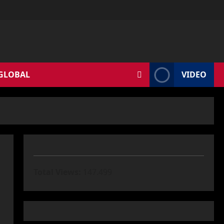
 GLOBAL
VIDEO
Total Views:
147.499