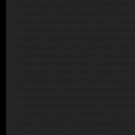
Verwirrung, Begeisterung und öffentliches Au
voraussehen. Seine Lebensabschnitte lassen
genau vier Phasen einteilen. Phase 1: Krimine
Umstände des Lebens. Phase 2: Karriere als 
Orgasmus, Aggro Berlin, Aufstieg in die Char
Rebellion gegen Frauen und Schwule, Carlo C
anschließende Stellungnahmen in den größte
Phase 4: Eko Fresh, Nemesis, Europe Music Aw
Rauschebart und Abu Chaker. Dabei hat Bushid
den aktuellen politischen Debatten nie verna
Drogenkonsum. Und denkt man an die Auftri
Wörter-Jongleur erleben durfte, war man z
und diplomatischen Stärken für solche Mome
Proll-Rapper kommt er jedenfalls nicht mehr 
Videos versucht hat. Und die jugendlichen F
Gedankenwelt aus Frauenfeindlichkeit, Erfol