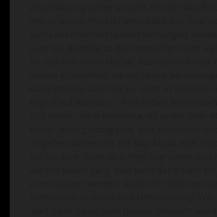
Zerschlagung seiner so sehr mit der Musik 
ihm zu einem Produkt entwickelt hat. Hier k
zum Lebensvernichtenden Verhängnis werden
Lanz hat Bushido zu den Vorwürfen nicht vie
für das sich Peter Maffay, Bushido und Sido
unsere Kindlichkeit die wir in uns herumtrag
Kabarettistin Gabi Decker sieht in Bushido n
Angriff auf Bushido. „ Von sieben bis siebze
gibt immer noch Momente, ob privat oder öf
Kinder leichtgläubig sind, sich Ausdrücke 
umgehen können ist der Rap-Musik egal. Doc
Die Sprache. Bushido bringt Migranten durch
wie mit einem Sarg. Man kann darin Tote ei
kriminalisiert werden. Vielleicht fehlt dem j
Kompetenz zu Kunst und Unterhaltung. Wer v
darf nicht gleich zum Henker gebracht werd