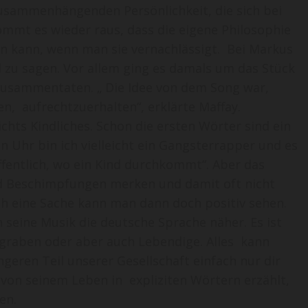
zusammenhängenden Persönlichkeit, die sich bei
ommt es wieder raus, dass die eigene Philosophie
 kann, wenn man sie vernachlässigt. Bei Markus
l zu sagen. Vor allem ging es damals um das Stück
 zusammentaten. „ Die Idee von dem Song war,
en, aufrechtzuerhalten“, erklärte Maffay.
ichts Kindliches. Schon die ersten Wörter sind ein
hn Uhr bin ich vielleicht ein Gangsterrapper und es
fentlich, wo ein Kind durchkommt“. Aber das
und Beschimpfungen merken und damit oft nicht
h eine Sache kann man dann doch positiv sehen.
 seine Musik die deutsche Sprache näher. Es ist
ngraben oder aber auch Lebendige. Alles kann
üngeren Teil unserer Gesellschaft einfach nur dir
on seinem Leben in expliziten Wörtern erzählt,
en.