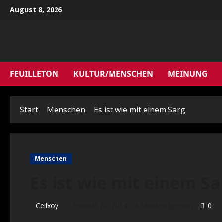
Zum
August 8, 2026
Inhalt
springen
FEUILLETON
KULTUR/MENSCHEN
MEINUNG
Start
Menschen
Es ist wie mit einem Sarg
Menschen
Es ist wie mit einem S
Celixoy
Februar 25, 2014
4 Minuten gelesen
0