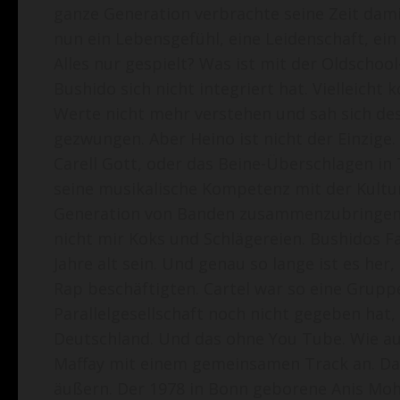
ganze Generation verbrachte seine Zeit dami
nun ein Lebensgefühl, eine Leidenschaft, ein
Alles nur gespielt? Was ist mit der Oldschoo
Bushido sich nicht integriert hat. Vielleich
Werte nicht mehr verstehen und sah sich d
gezwungen. Aber Heino ist nicht der Einzige.
Carell Gott, oder das Beine-Überschlagen i
seine musikalische Kompetenz mit der Kultu
Generation von Banden zusammenzubringen? 
nicht mir Koks und Schlägereien. Bushidos F
Jahre alt sein. Und genau so lange ist es her
Rap beschäftigten. Cartel war so eine Gruppe.
Parallelgesellschaft noch nicht gegeben hat,
Deutschland. Und das ohne You Tube. Wie au
Maffay mit einem gemeinsamen Track an. Dam
äußern. Der 1978 in Bonn geborene Anis Moh