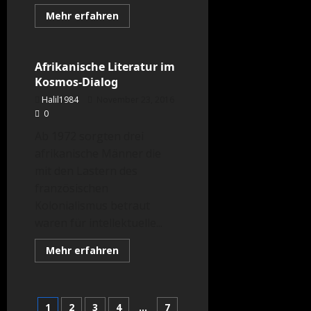
Mehr
Mehr erfahren
Informationen
Menschen
über
Pionierinnen
der
Wissenschaft
Afrikanische Literatur im
–
Kosmos-Dialog
Frauen
in
Halil1984
November 23, 2016
der
US-
0
Raumfahrt
Ab 1972 sorgten drei
afrikanische Männer die
mit den Lastern des
französischen
Kolonialismus betraut
waren für intellektuelle...
Mehr
Mehr erfahren
Informationen
über
Afrikanische
Literatur
im
Seitennummerierung
1
2
3
4
…
7
Kosmos-