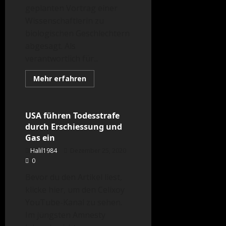
geplanten Vortrag einer
Wissenschaftlerin zu
biologischen Geschlechtern
abgesagt. Als
verantwortlich für...
Mehr
Mehr erfahren
Informationen
Menschen
Politik
über
Queerbewegung
attackiert
wissenschaftliche
USA führen Todesstrafe
Freiheit
durch Erschiessung und
Gas ein
Halil1984
Dezember 25, 2020
0
Bevor du den Artikel liest,
klicke hier, um den Celixoy
YouTube-Kanal zu sehen.
Im jüngsten Amnesty