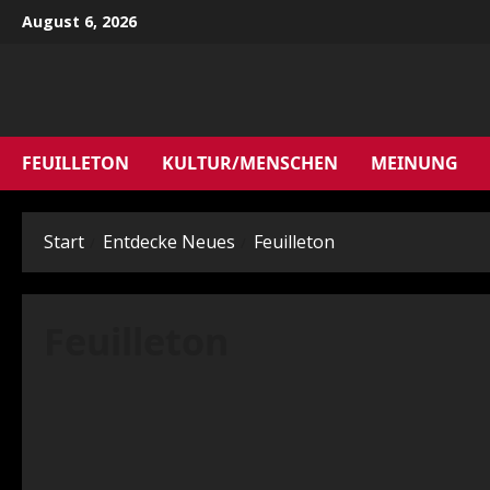
Zum
August 6, 2026
Inhalt
springen
FEUILLETON
KULTUR/MENSCHEN
MEINUNG
Start
Entdecke Neues
Feuilleton
Feuilleton