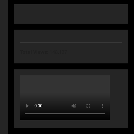
Total Views:
148.127