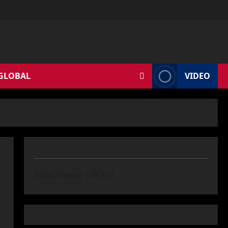
 GLOBAL
VIDEO
Total Views:
148.127