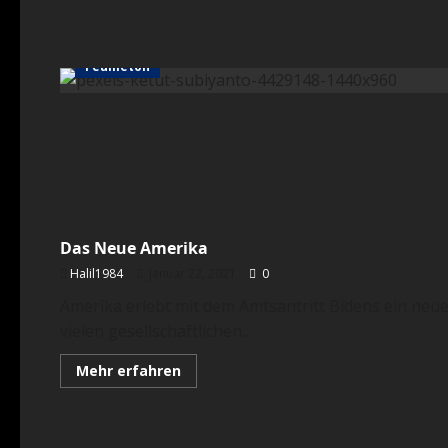
Feuilleton
Feuilleton
Das Neue Amerika
Halil1984
Januar 22, 2021
0
Amerika erlebt mit dem Amtsantritt Bidens ein neu
vielen gesellschaftlichen...
Mehr
Mehr erfahren
Informationen
Feuilleton
über
Das
Neue
Amerika