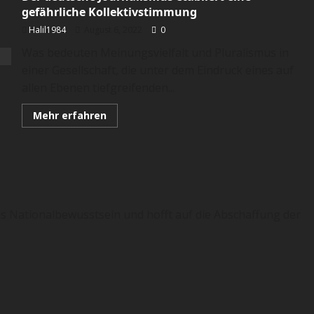
gefährliche Kollektivstimmung
Halil1984
August 6, 2022
0
Was bedeuten Meinungsvielfalt und Pluralismus in
einer Gesellschaft, die unter dem Eindruck eines auf
allen Ebenen tiefgreifenden...
Mehr
Mehr erfahren
Informationen
über
Der
deutsche
Journalismus
etabliert
eine
gefährliche
Kollektivstimmung
es Nationalbewusstsein und hofft auf die Abschaffung der