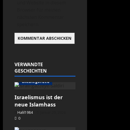
und Website in diesem
Browser für meinen
nächsten Kommentar
speichern.
VERWANDTE
GESCHICHTEN
Meinung
Uncategorized
Israelismus ist der
neue Islamhass
Halil1984
Januar 29, 2026
0