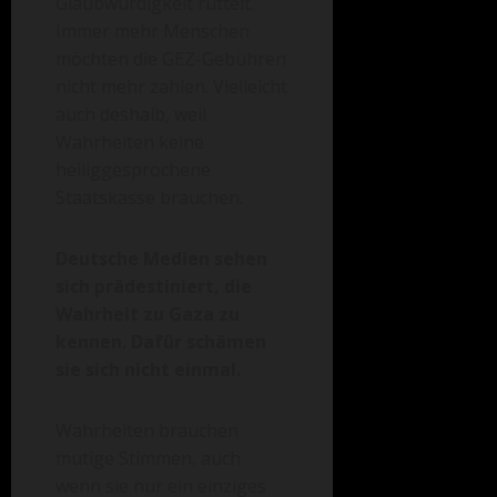
Glaubwürdigkeit rüttelt.
Immer mehr Menschen
möchten die GEZ-Gebühren
nicht mehr zahlen. Vielleicht
auch deshalb, weil
Wahrheiten keine
heiliggesprochene
Staatskasse brauchen.
Deutsche Medien sehen
sich prädestiniert, die
Wahrheit zu Gaza zu
kennen. Dafür schämen
sie sich nicht einmal.
Wahrheiten brauchen
mutige Stimmen, auch
wenn sie nur ein einziges