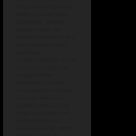
Krieg mit erschütternden
Bildern, vor allem über
Social Media, sichtbar
gemacht haben. Den
öffentlich-rechtlichen wird
dieses rasante und oft
aggressive
Publikationstempo, primär
im Hinblick auf die einst
unangefochtene
Exklusivität, zu einem
immer größeren Problem.
Und auch, weil immer
neuere Formate in ihrer
Arbeit ungebunden und
Inhalte schnell und
semiprofessionell erstellt
werden können. Die