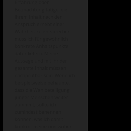
Erfahrung oder
Beobachtung tätige, die
ihrem Inhalt nach den
Anspruch erhebt einer
Wahrheit zu entsprechen,
muss ich für gewöhnlich
konkrete Anhaltspunkte
dafür liefern. Meine
Aussage und mit ihr der
gesamte Inhalt müssen
nachprüfbar sein. Wenn ich
beispielsweise behaupte,
dass die Wahlbeteiligung
junger Menschen weiter
abnimmt, sollte ich
zumindest benennen
können, was ich damit
konkret meine und woher