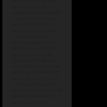
Nachprüfung bedarf, um
als Ausschnitt einer
wahrgenommenen Realität
in die politische Diskussion
einzufließen. Politische
Diskussion braucht keine
Fußnote. Alles, was zur
Verteidigung der Würde
des Menschen dient darf
geäußert werden. Jede
Nation, auch Israel, darf
hart kritisiert werden. Und
bei Kriegsverbrechen noch
härter. Die Geschichte der
Juden schützt Israel nicht
vor weltweiter Verurteilung
und sehr scharfer Kritik.
Natürlich kommt die