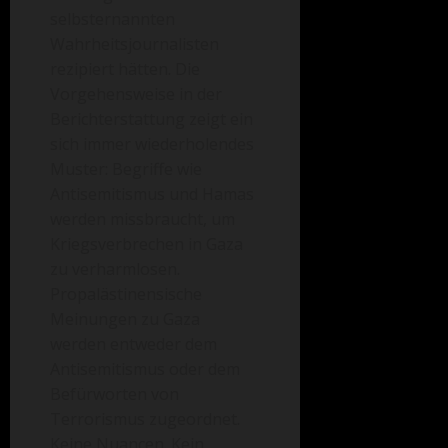
selbsternannten
Wahrheitsjournalisten
rezipiert hätten. Die
Vorgehensweise in der
Berichterstattung zeigt ein
sich immer wiederholendes
Muster: Begriffe wie
Antisemitismus und Hamas
werden missbraucht, um
Kriegsverbrechen in Gaza
zu verharmlosen.
Propalästinensische
Meinungen zu Gaza
werden entweder dem
Antisemitismus oder dem
Befürworten von
Terrorismus zugeordnet.
Keine Nuancen. Kein