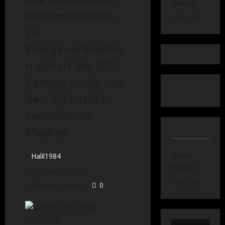
Views:
Informationen
148.169
zu
Kriegsverbreche
n durch die IDF
kamen nicht von
den öffentlich-
rechtlichen
Medien
Total
Halil1984
Views:
Februar 19, 2026
148.169
6 Minuten gelesen
0