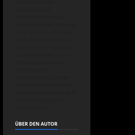
entstehen, ohne
Diskussion kein
öffentliches Interesse,
ohne öffentliches Interesse
keine politische Teilhabe,
keine Meinungsbildung. Es
ist also meine Pflicht und
das Mindeste der mir zur
Verfügung stehenden
Möglichkeiten
wahrzunehmen und das
israelische Verbrechen als
das zu benennen was es ist:
Verbrechen gegen die
Menschlichkeit.
ÜBER DEN AUTOR