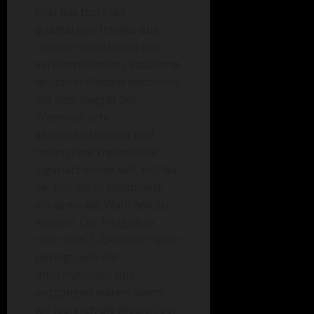
Und das trotz der
qualitativen Inhalte aus
unterschiedlichsten und
seriösen Quellen. Etablierte
deutsche Medien hantieren
mit dem Begriff der
Wahrheit sehr
selbstverständlich und
haben eine rhetorische
Eigenart entwickelt, mit der
sie sich als prädestiniert
erklären, die Wahrheit zu
kennen. Die Ereignisse
nach dem 7, Oktober haben
gezeigt, wie viel
Informationen uns
entgangen wären, wenn
wir lediglich die Medien der