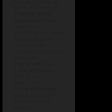
Verfügung. Die Zeiten der
mächtigen Oligopole der
Printmedien und des
klassischen Fernsehens
sind vorbei. Zum Glück.
Man stelle sich vor, dass die
Ereignisse nach dem 7.
Oktober vor 2005
stattgefunden hätten. Man
hätte uns die
Kriegsverbrechen der
israelischen Armee als
berechtigte und
angemessenen
Verteidigungsoffensive
verkauft. Keine Bilder von
grausam entstellten
Kindern und