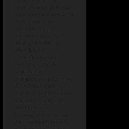
schrecklichsten Bilder aus
Gaza haben uns über Social
Media erreicht. Die
Misshandlung von
Palästinensern durch das
israelische Militär, die
Anschläge auf
Krankenhäuser und
Flüchtlingslager, die
Schikane der
Zivilbevölkerung durch die
IDF. Aufnahmen der
Brutalität, die immer wieder
in den sozialen Medien
auftauchen und
fassungslos machen. Der
Welt zugänglich gemacht