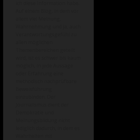
ich diese Information habe.
Auf einem Blog, in dem vor
allem viel Meinung,
Wahrnehmung und ja, auch
Verantwortungsgefühl zu
allen möglichen
Themenbereichen geteilt
wird, ist es schwer bis kaum
möglich, in jede Aussage
oder Erfahrung eine
methodisch nachprüfbare
Beweisführung
einzubinden. Der
Journalismus dient der
Demokratie und
Meinungsbildung nicht
lediglich dadurch, in dem es
Wahrheiten mit