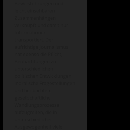
Beweisführungen und
leicht einsehbaren
Zusammenhängen
verknüpft und damit nur
Informationen
transportiert. Der
aufrichtige Journalismus
hat ebenso die Pflicht,
Beobachtungen zu
unterschiedlichen
politischen Entwicklungen,
moralische Fragestellungen
und beobachtete
gesellschaftliche
Wandlungsprozesse
aufzugreifen, die in
unterschiedlicher
Ausgewogenheit viele