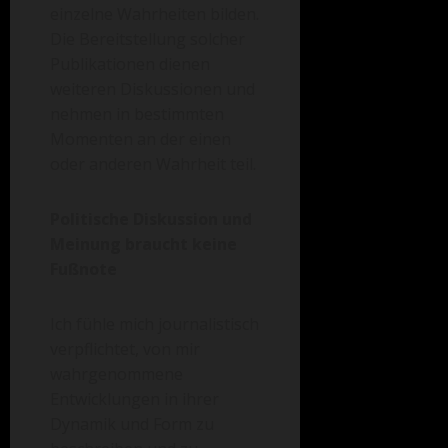
einzelne Wahrheiten bilden.
Die Bereitstellung solcher
Publikationen dienen
weiteren Diskussionen und
nehmen in bestimmten
Momenten an der einen
oder anderen Wahrheit teil.
Politische Diskussion und
Meinung braucht keine
Fußnote
Ich fühle mich journalistisch
verpflichtet, von mir
wahrgenommene
Entwicklungen in ihrer
Dynamik und Form zu