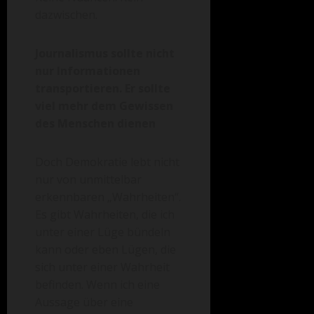
dazwischen.
Journalismus sollte nicht
nur Informationen
transportieren. Er sollte
viel mehr dem Gewissen
des Menschen dienen
Doch Demokratie lebt nicht
nur von unmittelbar
erkennbaren „Wahrheiten“.
Es gibt Wahrheiten, die ich
unter einer Lüge bündeln
kann oder eben Lügen, die
sich unter einer Wahrheit
befinden. Wenn ich eine
Aussage über eine