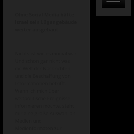
Ohne Social Media hätte
Israel sein Lügengebäude
weiter ausgebaut
Nichts ist wie es einmal war.
Und schon gar nicht was
die Welt der Nachrichten
und die Beschaffung von
Informationen betrifft.
Wenn ich mich über
weltpolitische Ereignisse
informieren möchte, steht
mir eine große Auswahl an
Medien und
Medienformaten zur