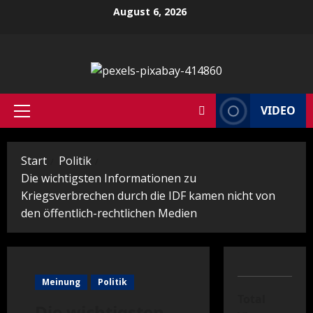
Zum
August 6, 2026
Inhalt
springen
VIDEO
Primäres
Menü
Start
Politik
Die wichtigsten Informationen zu
Kriegsverbrechen durch die IDF kamen nicht von
den öffentlich-rechtlichen Medien
Meinung
Politik
Total
Die wichtigsten