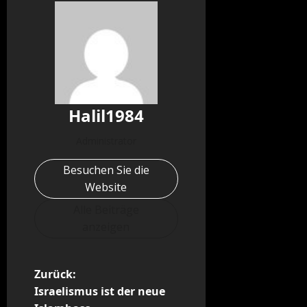
Halil1984
Administrator
Besuchen Sie die
Website
Alle Beiträge
anzeigen
B
Zurück:
Israelismus ist der neue