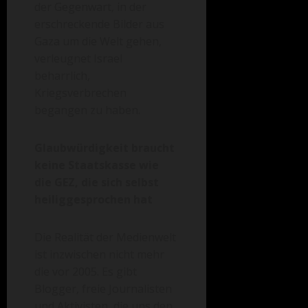
der Gegenwart, in der
erschreckende Bilder aus
Gaza um die Welt gehen,
verleugnet Israel
beharrlich,
Kriegsverbrechen
begangen zu haben.
Glaubwürdigkeit braucht
keine Staatskasse wie
die GEZ, die sich selbst
heiliggesprochen hat
Die Realität der Medienwelt
ist inzwischen nicht mehr
die vor 2005. Es gibt
Blogger, freie Journalisten
und Aktivisten, die uns den