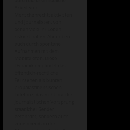
durch die unermüdliche
Arbeit von
Menschenrechtsaktivisten
und Journalisten, von
denen viele ihr Leben
riskiert haben. Aber eben
auch durch spontane
Aufnahmen mit dem
Mobiltelefon. Diese
Dynamik empfindet das
öffentlich-rechtliche
Fernsehen als bunten
propalästinensischen
Firlefanz, das nicht nur den
journalistischen Vorsprung
staatlicher Sender
gefährdet, sondern auch
zunehmend an der