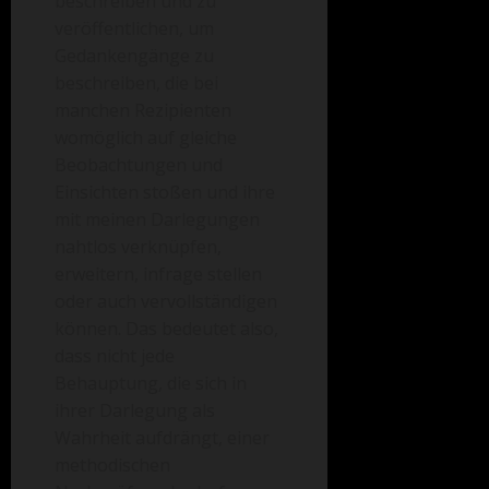
beschreiben und zu
veröffentlichen, um
Gedankengänge zu
beschreiben, die bei
manchen Rezipienten
womöglich auf gleiche
Beobachtungen und
Einsichten stoßen und ihre
mit meinen Darlegungen
nahtlos verknüpfen,
erweitern, infrage stellen
oder auch vervollständigen
können. Das bedeutet also,
dass nicht jede
Behauptung, die sich in
ihrer Darlegung als
Wahrheit aufdrängt, einer
methodischen