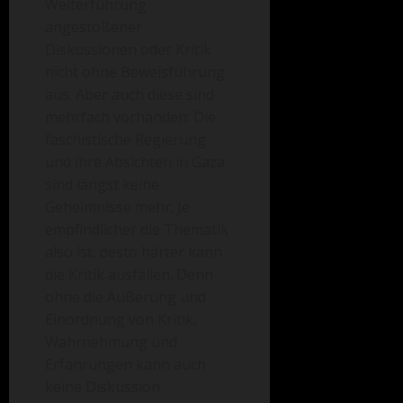
Weiterführung
angestoßener
Diskussionen oder Kritik
nicht ohne Beweisführung
aus. Aber auch diese sind
mehrfach vorhanden: Die
faschistische Regierung
und ihre Absichten in Gaza
sind längst keine
Geheimnisse mehr. Je
empfindlicher die Thematik
also ist, desto härter kann
die Kritik ausfallen. Denn
ohne die Äußerung und
Einordnung von Kritik,
Wahrnehmung und
Erfahrungen kann auch
keine Diskussion