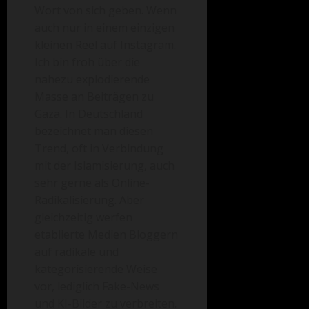
Wort von sich geben. Wenn
auch nur in einem einzigen
kleinen Reel auf Instagram.
Ich bin froh über die
nahezu explodierende
Masse an Beiträgen zu
Gaza. In Deutschland
bezeichnet man diesen
Trend, oft in Verbindung
mit der Islamisierung, auch
sehr gerne als Online-
Radikalisierung. Aber
gleichzeitig werfen
etablierte Medien Bloggern
auf radikale und
kategorisierende Weise
vor, lediglich Fake-News
und KI-Bilder zu verbreiten.