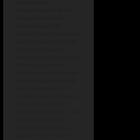
bombardierten
Krankenhäusern. Keine
Handyaufnahmen von
Krankenwagen, die
barbarisch beschossen und
dessen Insassen durch die
IDF ermordet wurden.
Keine Berichte über das mit
300 Kugeln getötete
Mädchen Hind Rijab. Israel
hätte sein Lügengebäude
weiter ausgebaut, um
unbescholten Zivilisten zu
ermorden und ganze
Gebiete auszulöschen. Das
wäre der israelischen
Regierung ein leichtes
gewesen. Denn selbst in