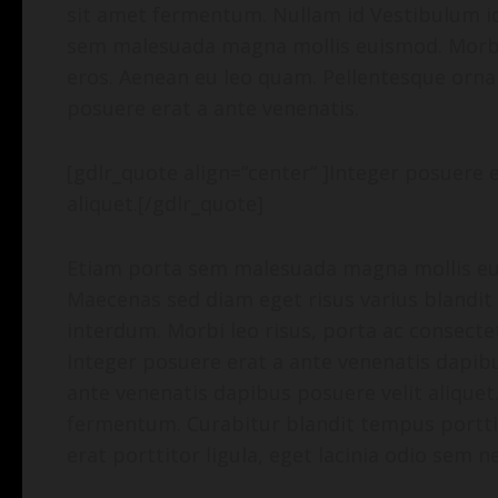
sit amet fermentum. Nullam id Vestibulum id
sem malesuada magna mollis euismod. Morbi l
eros. Aenean eu leo quam. Pellentesque orna
posuere erat a ante venenatis.
[gdlr_quote align=“center“ ]Integer posuere 
aliquet.[/gdlr_quote]
Etiam porta sem malesuada magna mollis eui
Maecenas sed diam eget risus varius blandit
interdum. Morbi leo risus, porta ac consecte
Integer posuere erat a ante venenatis dapibu
ante venenatis dapibus posuere velit aliquet
fermentum. Curabitur blandit tempus porttit
erat porttitor ligula, eget lacinia odio sem ne