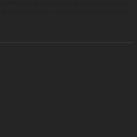
elerisque nisl consectetur et. Maecenas faucibus
lla sed consectetur. Integer posuere erat a ante