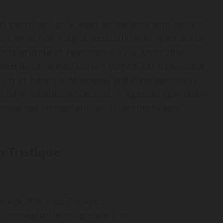
 porttitor ligula, eget lacinia odio sem nec elit.
 sit amet non magna. Vestibulum id ligula porta
orta gravida at eget metus. Cras justo odio,
 Praesent commodo cursus magna, vel scelerisque
 est at lobortis. Maecenas sed diam eget risus
 odio, dapibus ac facilisis in, egestas eget quam.
sque nisl consectetur et. Etiam porta sem
 Tristique
_image_link type=“image“
urbanmag/urbanmag-style-1/wp-