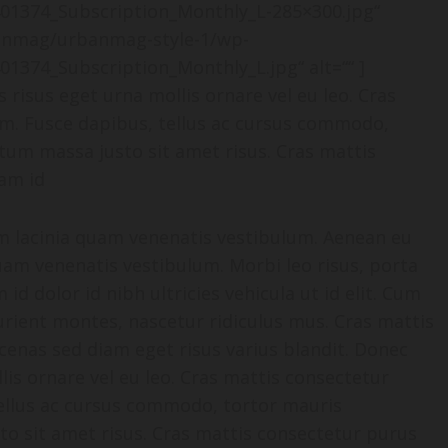
401374_Subscription_Monthly_L-285×300.jpg“
banmag/urbanmag-style-1/wp-
01374_Subscription_Monthly_L.jpg“ alt=““ ]
 risus eget urna mollis ornare vel eu leo. Cras
m. Fusce dapibus, tellus ac cursus commodo,
um massa justo sit amet risus. Cras mattis
am id
m lacinia quam venenatis vestibulum. Aenean eu
uam venenatis vestibulum. Morbi leo risus, porta
id dolor id nibh ultricies vehicula ut id elit. Cum
urient montes, nascetur ridiculus mus. Cras mattis
enas sed diam eget risus varius blandit. Donec
lis ornare vel eu leo. Cras mattis consectetur
ellus ac cursus commodo, tortor mauris
 sit amet risus. Cras mattis consectetur purus