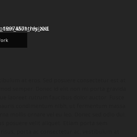
York
stibulum at eros. Sed posuere consectetur est at
ismod semper. Donec id elit non mi porta gravida
gue laoreet rutrum faucibus dolor auctor. Fusce
 mauris condimentum nibh, ut fermentum massa
rna mollis ornare vel eu leo. Donec sed odio dui.
s posuere velit aliquet. Etiam porta sem
isus, porta ac consectetur ac, vestibulum at