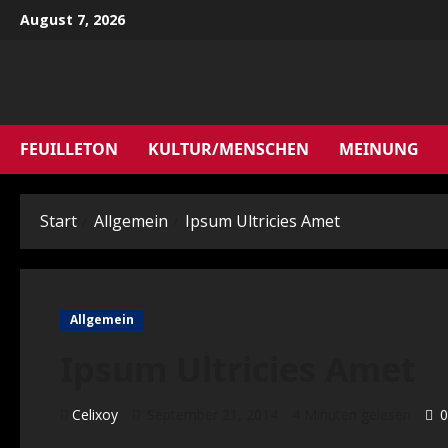
Zum
August 7, 2026
Inhalt
springen
FEUILLETON
KULTUR/MENSCHEN
MEINUNG
Start
Allgemein
Ipsum Ultricies Amet
Allgemein
Ipsum Ultricies Amet
Celixoy
September 21, 2014
4 Minuten gelesen
0