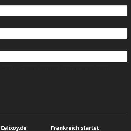
owser für meinen nächsten Kommentar speichern.
Allgemein
 Celixoy.de
Frankreich startet