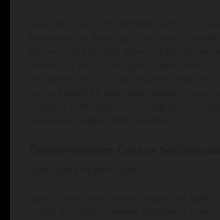
Duis mollis, est non commodo luctus, nisi erat
Maecenas sed diam eget risus varius blandit
felis euismod semper. Donec id elit non mi p
dapibus ac facilisis in, egestas eget quam.
nisl consectetur et. Sed posuere consectetur
varius blandit sit amet non magna. Cras justo
Praesent commodo cursus magna, vel sceleri
malesuada magna mollis euismod.
Condimentum Cursus Sollicitudin
[gdlr_space height=“30px“]
[gdlr_frame type=“border“ align=“left“][gdlr
image_url=“http://themes.goodlayers.com/