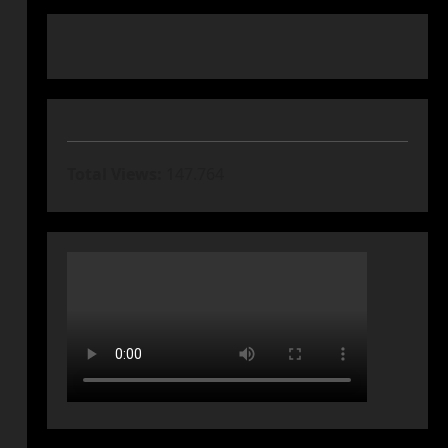
Total Views:
147.764