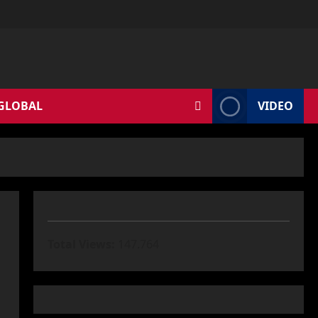
 GLOBAL
VIDEO
Total Views:
147.764