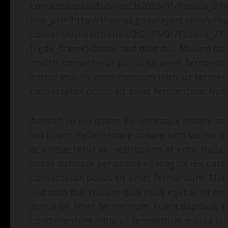
content/uploads/sites/2/2015/01/Fotolia_27
link_url=“http://themes.goodlayers.com/ur
content/uploads/sites/2/2015/01/Fotolia_274
[/gdlr_frame] Donec sed odio dui. Nullam quis
mattis consectetur purus sit amet fermentu
tortor mauris condimentum nibh, ut ferment
consectetur purus sit amet fermentum. Null
Aenean eu leo quam. Pellentesque ornare se
leo quam. Pellentesque ornare sem lacinia q
ac consectetur ac, vestibulum at eros. Nullam 
sociis natoque penatibus et magnis dis part
consectetur purus sit amet fermentum. Maec
sed odio dui. Nullam quis risus eget urna mol
purus sit amet fermentum. Fusce dapibus, t
condimentum nibh, ut fermentum massa justo