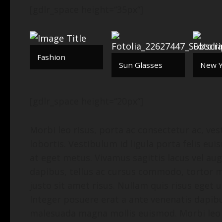
[gdlr_space height=“35px“]
Fashion
Sun Glasses
New 
[gdlr_space height=“20px“]
Morbi leo risus, porta ac consectetur ac, ve
lobortis. Vestibulum id ligula porta felis eu
at eget metus. Vivamus sagittis lacus vel au
dapibus, tellus ac cursus commodo, tortor
justo sit amet risus. Nullam quis risus eget u
Integer posuere erat a ante venenatis dapibu
malesuada magna mollis euismod. Morbi leo r