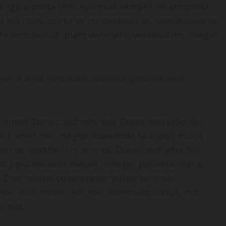
 ligula porta felis euismod semper. Etiam porta
eo risus, porta ac consectetur ac, vestibulum at
re sem lacinia quam venenatis vestibulum. Integer
erat a ante venenatis dapibus posuere velit
smod. Donec sed odio dui. Donec sed odio dui.
 sit amet non magna. Maecenas faucibus mollis
tur ac, vestibulum at eros. Donec sed odio dui.
s posuere velit aliquet. Integer posuere erat a
. Cras mattis consectetur purus sit amet
or. Duis mollis, est non commodo luctus, nisi
c elit.