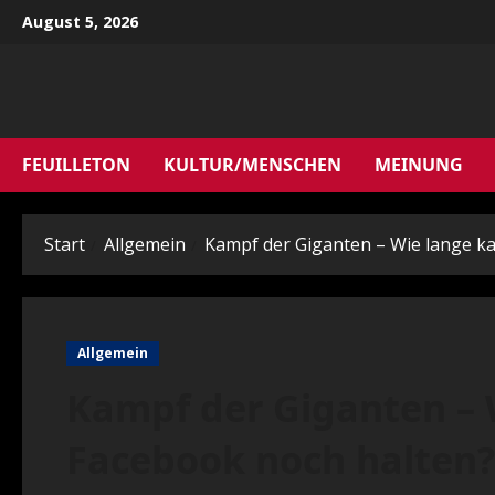
Zum
August 5, 2026
Inhalt
springen
FEUILLETON
KULTUR/MENSCHEN
MEINUNG
Start
Allgemein
Kampf der Giganten – Wie lange ka
Allgemein
Kampf der Giganten – 
Facebook noch halten?