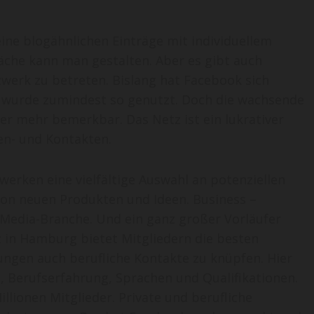
ne blogähnlichen Einträge mit individuellem
läche kann man gestalten. Aber es gibt auch
zwerk zu betreten. Bislang hat Facebook sich
r wurde zumindest so genutzt. Doch die wachsende
r mehr bemerkbar. Das Netz ist ein lukrativer
en- und Kontakten.
erken eine vielfältige Auswahl an potenziellen
von neuen Produkten und Ideen. Business –
 Media-Branche. Und ein ganz großer Vorläufer
 in Hamburg bietet Mitgliedern die besten
ungen auch berufliche Kontakte zu knüpfen. Hier
, Berufserfahrung, Sprachen und Qualifikationen.
llionen Mitglieder. Private und berufliche