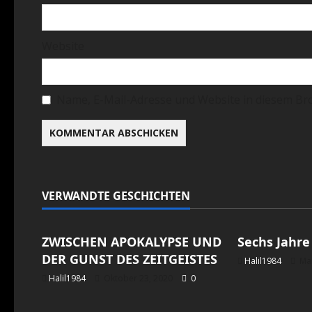
i
o
Website
n
Name, E-Mail-Adresse und Website in diesem Br
VERWANDTE GESCHICHTEN
Allgemein
Allgemein
ZWISCHEN APOKALYPSE UND
Sechs Jahre
DER GUNST DES ZEITGEISTES
Halil1984
Mai
Halil1984
Oktober 23, 2020
0