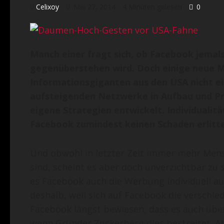
Celixoy
Mai 27, 2014
4 Minuten gelesen
0
Manch einer fragt sich, ob Facebook jema
gegenüberstehen wird. Doch einige neue Mi
Informationsgiganten aus den USA nicht ei
aufsteigenden Netzwerke in Aufbau und P
eigene Strategien entwickelt. Individualitä
Facebook zumindest keinen Schaden erlitt
Und obwohl in letzter Zeit immer mehr Men
sind, scheint es aber doch unverzichtbar zu 
es Facebook auch die Werbung individuell a
deshalb, weil sich auf Facebook die verschi
Facebook längst bewiesen, dass es auch über
wenn Gründer Zuckerberg dies bestreitet. Abe