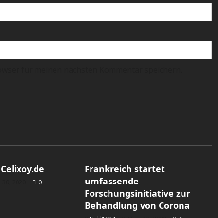
owser für meinen nächsten Kommentar speichern.
Allgemein
 Celixoy.de
Frankreich startet
umfassende
 30, 2020
0
Forschungsinitiative zur
Behandlung von Corona