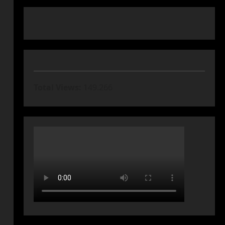
Total Views:
149.266