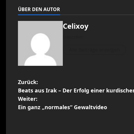
ÜBER DEN AUTOR
Celixoy
Subscriber
Alle Beiträge anzeigen
B
Zurück:
Beats aus Irak – Der Erfolg einer kurdisch
e
Weiter:
i
Ein ganz „normales“ Gewaltvideo
t
r