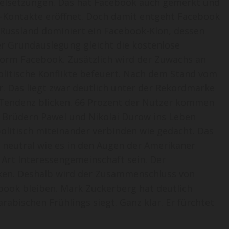
ielsetzungen. Das hat Facebook auch gemerkt und
s-Kontakte eröffnet. Doch damit entgeht Facebook
 Russland dominiert ein Facebook-Klon, dessen
er Grundauslegung gleicht die kostenlose
form Facebook. Zusätzlich wird der Zuwachs an
politische Konflikte befeuert. Nach dem Stand vom
r. Das liegt zwar deutlich unter der Rekordmarke
e Tendenz blicken. 66 Prozent der Nutzer kommen
 Brüdern Pawel und Nikolai Durow ins Leben
olitisch miteinander verbinden wie gedacht. Das
so neutral wie es in den Augen der Amerikaner
 Art Interessengemeinschaft sein. Der
cken. Deshalb wird der Zusammenschluss von
book bleiben. Mark Zuckerberg hat deutlich
arabischen Frühlings siegt. Ganz klar. Er fürchtet