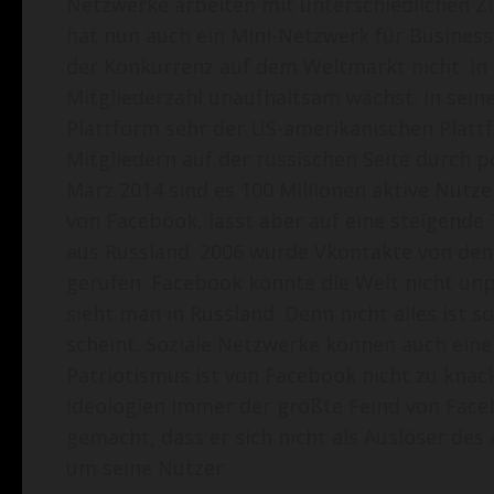
Netzwerke arbeiten mit unterschiedlichen Z
hat nun auch ein Mini-Netzwerk für Busines
der Konkurrenz auf dem Weltmarkt nicht. In
Mitgliederzahl unaufhaltsam wächst. In sein
Plattform sehr der US-amerikanischen Platt
Mitgliedern auf der russischen Seite durch 
März 2014 sind es 100 Millionen aktive Nutze
von Facebook, lässt aber auf eine steigend
aus Russland. 2006 wurde Vkontakte von den
gerufen. Facebook konnte die Welt nicht unp
sieht man in Russland. Denn nicht alles ist 
scheint. Soziale Netzwerke können auch eine
Patriotismus ist von Facebook nicht zu kna
Ideologien immer der größte Feind von Face
gemacht, dass er sich nicht als Auslöser des 
um seine Nutzer.