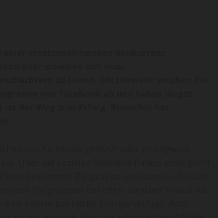
ls einer ernstzunehmenden Konkurrenz
tstreiter scheinen sich vom
nschüchtern zu lassen. Mittlerweile weichen die
rogramm von Facebook ab und haben längst
t ist der Weg zum Erfolg. Bisweilen hat
en.
schen von Facebook genervt oder gelangweilt
sein. Über die sozialen Kontakte hinaus ermöglicht
uf eine bestimmte Zielgruppe anzupassen. Gerade
edensten Zielgruppen befinden. Darüber hinaus hat
 eine enorm politische Energie verfügt. Auch
r ist das wirklich alles was wir brauchen? Bilder