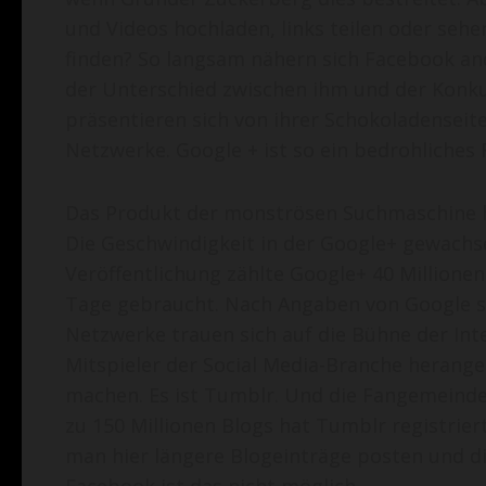
und Videos hochladen, links teilen oder seh
finden? So langsam nähern sich Facebook an
der Unterschied zwischen ihm und der Konku
präsentieren sich von ihrer Schokoladenseit
Netzwerke. Google + ist so ein bedrohliches
Das Produkt der monströsen Suchmaschine h
Die Geschwindigkeit in der Google+ gewachse
Veröffentlichung zählte Google+ 40 Millione
Tage gebraucht. Nach Angaben von Google sin
Netzwerke trauen sich auf die Bühne der Int
Mitspieler der Social Media-Branche herang
machen. Es ist Tumblr. Und die Fangemeinde
zu 150 Millionen Blogs hat Tumblr registrie
man hier längere Blogeinträge posten und di