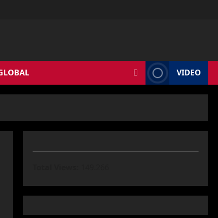
 GLOBAL
VIDEO
Total Views:
149.266