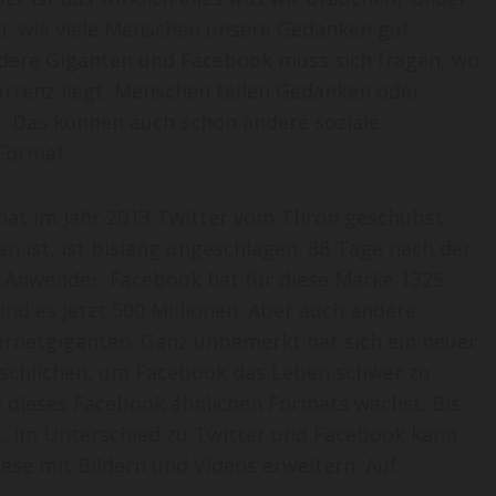
en, wie viele Menschen unsere Gedanken gut
dere Giganten und Facebook muss sich fragen, wo
rrenz liegt. Menschen teilen Gedanken oder
e. Das können auch schon andere soziale
 Format.
at im Jahr 2013 Twitter vom Thron geschubst.
n ist, ist bislang ungeschlagen. 88 Tage nach der
n Anwender. Facebook hat für diese Marke 1325
d es jetzt 500 Millionen. Aber auch andere
ernetgiganten. Ganz unbemerkt hat sich ein neuer
eschlichen, um Facebook das Leben schwer zu
 dieses Facebook ähnlichen Formats wächst. Bis
rt. Im Unterschied zu Twitter und Facebook kann
ese mit Bildern und Videos erweitern. Auf