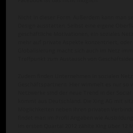
Facebook ist das nicht möglich.
Nicht in dieser Form. Außerdem kann man sei
Design ausstatten. Selbst eine eigene Oberf
geschäftliche Motivationen, ein soziales Net
mehr auf private Aspekte konzentriert, ode
Globalisierung macht sich auch im Netz imme
Treffpunkt zum Austausch von Geschäftside
Zudem finden Unternehmen in sozialen Netzw
Geschäftspartnern. Hier wimmelt es nur so 
Netzwerke sind der neue Trend in der Social
kommt aus Deutschland. Die Xing AG mit sitz
Möglichkeiten neben ihren privaten Verbind
findet man im Profil Angaben wie Ausbildung
Im ersten Quartal 2012 zählte Xing über 12 Mi