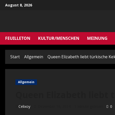
Zum
August 8, 2026
Inhalt
springen
FEUILLETON
KULTUR/MENSCHEN
MEINUNG
Start
Allgemein
Queen Elizabeth liebt türkische Ke
Allgemein
Queen Elizabeth liebt 
Celixoy
Dezember 16, 2014
1 Minute gelesen
0