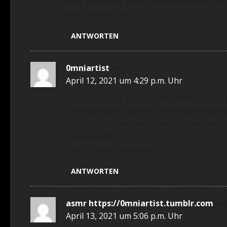
Very good blog post. I absolutely love this s
asmr 0mniartist
ANTWORTEN
0mniartist
sagt:
April 12, 2021 um 4:29 p.m. Uhr
I’d like to thank you for the efforts you’ve 
I am hoping to see the same high-grade b
posts by you later on as well. In fact, you
own website
now 😉 asmr 0mniartist
ANTWORTEN
asmr https://0mniartist.tumblr.com
sag
April 13, 2021 um 5:06 p.m. Uhr