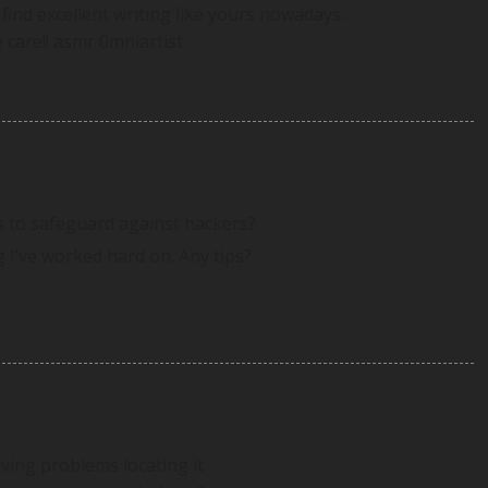
o find excellent writing like yours nowadays.
 care!! asmr 0mniartist
s to safeguard against hackers?
 I’ve worked hard on. Any tips?
ving problems locating it