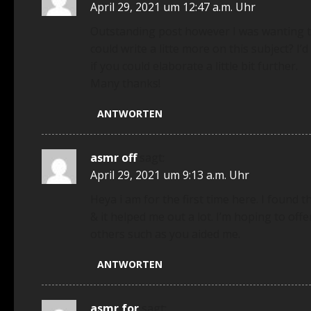
April 29, 2021 um 12:47 a.m. Uhr
Outstanding post however I was wanting t
could write a litte more on this subject? I’
if you could elaborate a little bit further.
Many thanks!
ANTWORTEN
asmr off
sagt:
April 29, 2021 um 9:13 a.m. Uhr
Heya i am for the first time here. I found th
& it helped me out a lot. I’m hoping to off
others such as you aided me.
ANTWORTEN
asmr for
sagt: