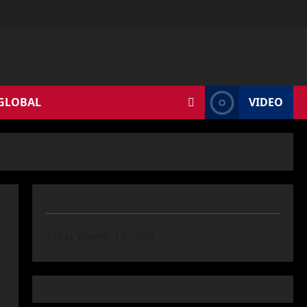
 GLOBAL
VIDEO
Total Views:
147.499