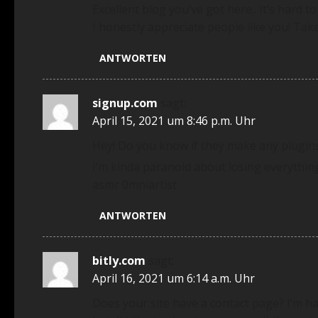
Excellent blog you’ve got here.. It’s hard t
I honestly appreciate people like you! Take
ANTWORTEN
signup.com
sagt:
April 15, 2021 um 8:46 p.m. Uhr
Hey! Do you know if they make any plugin
I’m kinda paranoid about losing everything
asmr 0mniartist
ANTWORTEN
bitly.com
sagt:
April 16, 2021 um 6:14 a.m. Uhr
Does your site have a contact page? I’m ha