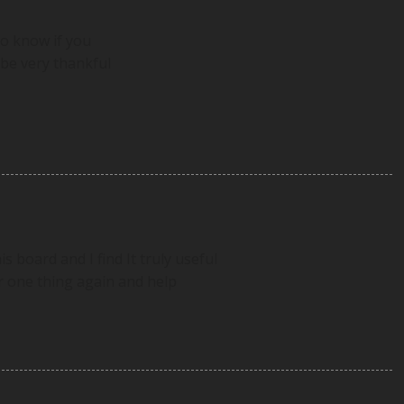
o know if you
d be very thankful
is board and I find It truly useful
er one thing again and help