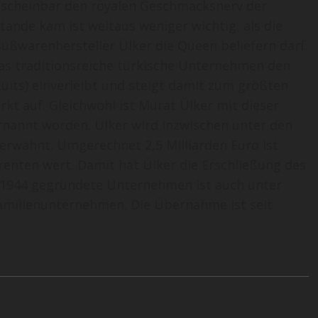
 scheinbar den royalen Geschmacksnerv der
stande kam ist weitaus weniger wichtig, als die
üßwarenhersteller Ülker die Queen beliefern darf.
as traditionsreiche türkische Unternehmen den
its) einverleibt und steigt damit zum größten
t auf. Gleichwohl ist Murat Ülker mit dieser
rnannt worden. Ülker wird inzwischen unter den
erwähnt. Umgerechnet 2,5 Milliarden Euro ist
enten wert. Damit hat Ülker die Erschließung des
 1944 gegründete Unternehmen ist auch unter
amilienunternehmen. Die Übernahme ist seit