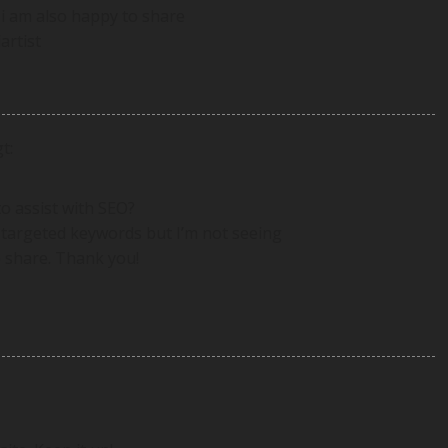
i am also happy to share
artist
t:
o assist with SEO?
e targeted keywords but I’m not seeing
e share. Thank you!