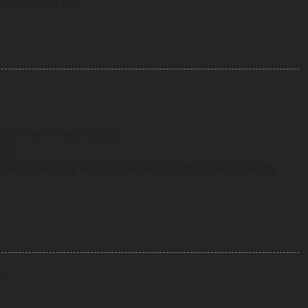
ite. Keep it up!
put in penning this site.
log
r creative writing abilities has encouraged me to get my
t: