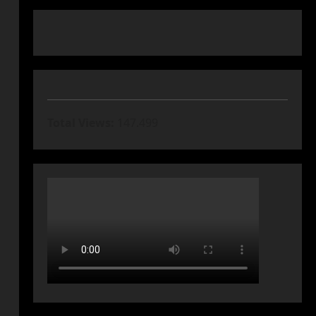
Total Views:
147.499