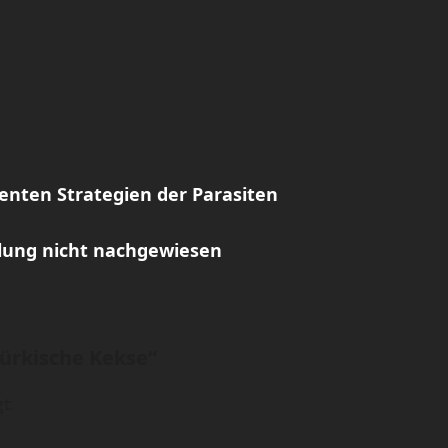
genten Strategien der Parasiten
lung nicht nachgewiesen
türkische Kekse
“
t: