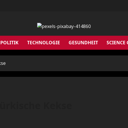
POLITIK
TECHNOLOGIE
GESUNDHEIT
SCIENCE
kse
türkische Kekse