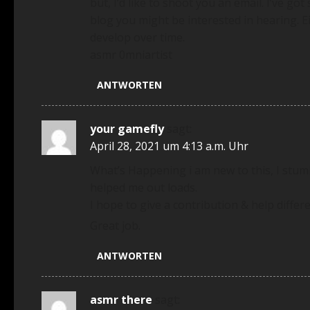
but, I’d like to shoot you an email. I’ve 
blog you might be interested in hearing. Ei
develop over time.
asmr 0mniartist
ANTWORTEN
your gamefly
sagt:
April 28, 2021 um 4:13 a.m. Uhr
What’s Happening i am new to this, I stumbl
helped me out loads.
I hope to give a contribution & help differ
Great job.
ANTWORTEN
asmr there
sagt: