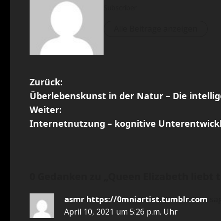
Subscriber
Alle Beiträge anzeigen
B
Zurück:
Überlebenskunst in der Natur – Die intelli
e
Weiter:
i
Internetnutzung – kognitive Unterentwick
t
r
0 Gedanken zu „
Queen Elizabeth liebt 
a
asmr https://0mniartist.tumblr.com
sag
g
April 10, 2021 um 5:26 p.m. Uhr