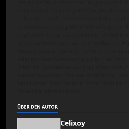
Der türkische Unternehmer Murat Ülker hat
englischen Adelsleute getroffen. Wie dies zu
Tatsache dass der renommierte Keks – und S
Süddeutsche Zeitung
Berichten zufolge hat d
englischen Keksproduzenten UB (United Biscu
Lebensmittelkonzern auf dem türkischen Mark
Investition zum reichsten Mann der Türkei e
zehn größten Süßwarenherstellern der Welt 
Ülker die Übernahme des englischen Konkurr
westeuropäischen Marktes verwirklicht. Das
dem Namen Yildiz Holding immer noch ein F
November abgeschlossen.
ÜBER DEN AUTOR
Celixoy