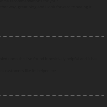
got some recommendations for your
ther way, great blog and I look forward to seeing it
ed upon this I’ve found It positively helpful and it has
ent customers like its helped me.