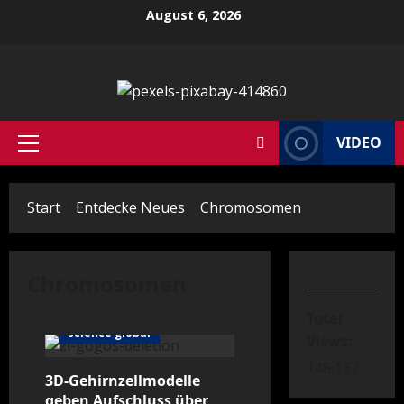
Zum
August 6, 2026
Inhalt
springen
VIDEO
Primäres
Menü
Start
Entdecke Neues
Chromosomen
Chromosomen
Total
science global
Views:
148.137
3D-Gehirnzellmodelle
geben Aufschluss über