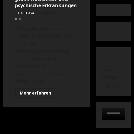
psychische Erkrankungen
Halil1984
August 5, 2025
0
Bildquelle: Zuckermann
Institute NEW YORK – Ein
fehlender
Chromosomenabschnitt
kann zu erheblichen
Problemen im
Total
menschlichen Gehirn
Views:
führen. Was...
148.137
Mehr
Mehr erfahren
Informationen
über
3D-
Gehirnzellmodelle
geben
Aufschluss
über
psychische
Erkrankungen