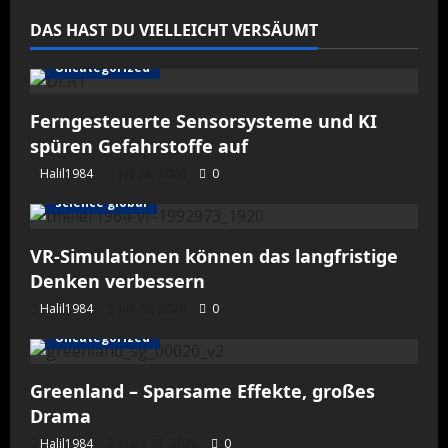
DAS HAST DU VIELLEICHT VERSÄUMT
Uncategorized
Ferngesteuerte Sensorsysteme und KI
spüren Gefahrstoffe auf
Halil1984
Juli 28, 2026
0
science global
VR-Simulationen können das langfristige
Denken verbessern
Halil1984
Juli 28, 2026
0
Uncategorized
Greenland – Sparsame Effekte, großes
Drama
Halil1984
März 23, 2026
0