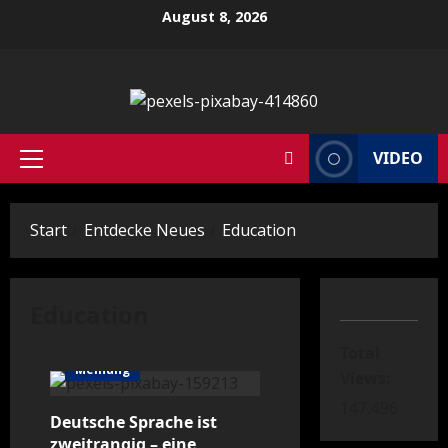
Zum
August 8, 2026
Inhalt
springen
VIDEO
Primäres
Menü
Start
Entdecke Neues
Education
Education
Total
Meinung
Views:
147.496
Deutsche Sprache ist
zweitrangig – eine