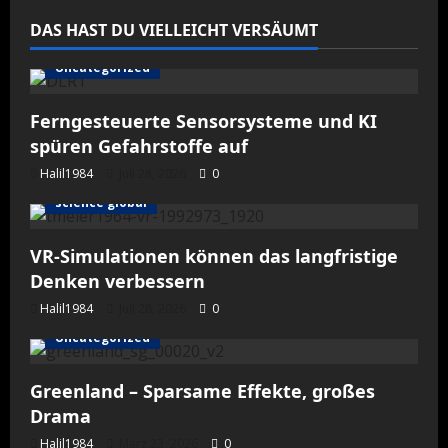
Ausbildung
an
DAS HAST DU VIELLEICHT VERSÄUMT
einer
bayrischen
Fachschule
Uncategorized
Ferngesteuerte Sensorsysteme und KI
spüren Gefahrstoffe auf
Halil1984
Juli 28, 2026
0
science global
VR-Simulationen können das langfristige
Denken verbessern
Halil1984
Juli 28, 2026
0
Uncategorized
Greenland – Sparsame Effekte, großes
Drama
Halil1984
März 23, 2026
0