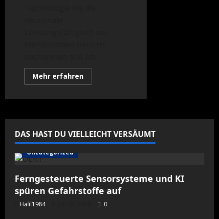
Technologie die die
neuronale
Leistungsfähigkeit des
menschlichen Gehirns
nachahmen soll. Im...
Mehr
Mehr erfahren
Informationen
über
Künstliches
Gehirn
–
Technologiekonzern
HP
will
DAS HAST DU VIELLEICHT VERSÄUMT
den
Computer
revolutionieren
Uncategorized
Ferngesteuerte Sensorsysteme und KI
spüren Gefahrstoffe auf
Halil1984
Juli 28, 2026
0
science global