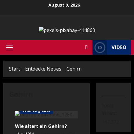
Zum
August 9, 2026
Inhalt
springen
VIDEO
Primäres
Menü
Start
Entdecke Neues
Gehirn
Gehirn
Total
science global
Views:
147.372
Wie altert ein Gehirn?
Halil1984
Dezember 28, 2024