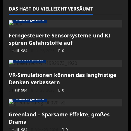
DAS HAST DU VIELLEICHT VERSÄUMT
Uncategorized
Ferngesteuerte Sensorsysteme und KI
spüren Gefahrstoffe auf
Halil1984
Juli 28, 2026
0
science global
VR-Simulationen können das langfristige
Denken verbessern
Halil1984
Juli 28, 2026
0
Uncategorized
Greenland – Sparsame Effekte, großes
Drama
Halil1984
März 23, 2026
0