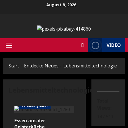
Zum
August 8, 2026
Inhalt
springen
VIDEO
Primäres
Menü
Start
Entdecke Neues
Lebensmitteltechnologie
Lebensmitteltechnologie
Klima/Umwelt
Total
science global
Views:
147.511
Essen aus der
Geisterküche