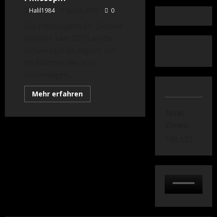
Halil1984
Juni 3, 2025
0
Die Philosophin Dr. Sidonie
Kellerer kam 2015 an die
Universität Stuttgart, um
im Rahmen des von
Volkswagen...
Mehr
Mehr erfahren
Informationen
über
Total
War
Heidegger
Views:
ein
Nazi-
148.132
Philosoph?