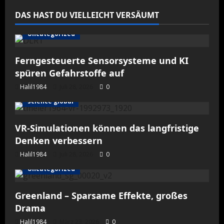
DAS HAST DU VIELLEICHT VERSÄUMT
Uncategorized
Ferngesteuerte Sensorsysteme und KI
spüren Gefahrstoffe auf
Halil1984
Juli 28, 2026
0
science global
VR-Simulationen können das langfristige
Denken verbessern
Halil1984
Juli 28, 2026
0
Uncategorized
Greenland – Sparsame Effekte, großes
Drama
Halil1984
März 23, 2026
0