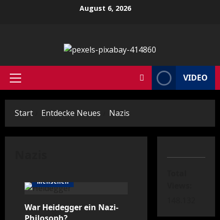
Zum
August 6, 2026
Inhalt
springen
VIDEO
Primäres
Menü
Start
Entdecke Neues
Nazis
Nazis
Kultur/Menschen
Total
Menschen
Views:
148.132
War Heidegger ein Nazi-
Philosoph?