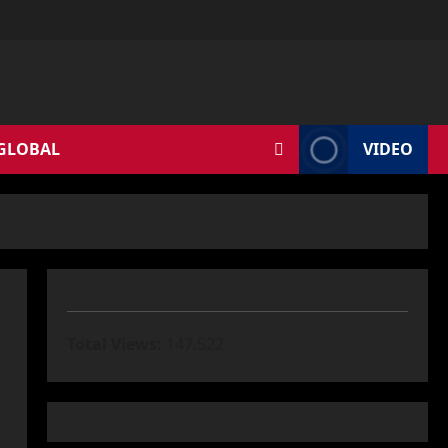
 GLOBAL
VIDEO
Total Views:
147.522