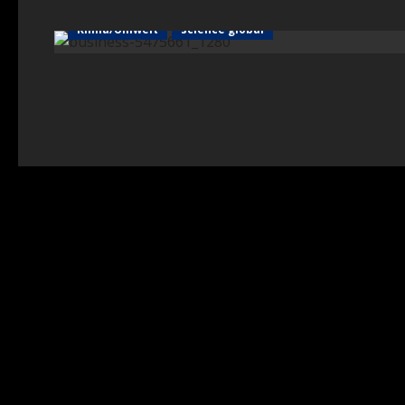
Klima/Umwelt
science global