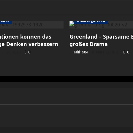
lobal
Uncategorized
ationen können das
Greenland – Sparsame E
ige Denken verbessern
großes Drama
Juli 28, 2026
0
Halil1984
März 23, 2026
0