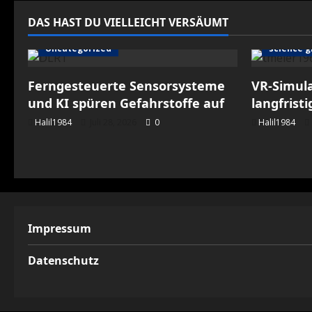
DAS HAST DU VIELLEICHT VERSÄUMT
Uncategorized
science g
Ferngesteuerte Sensorsysteme
VR-Simul
und KI spüren Gefahrstoffe auf
langfrist
Halil1984
Juli 28, 2026
0
Halil1984
Impressum
Datenschutz