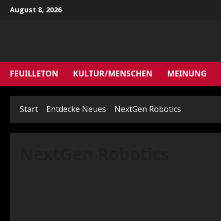
Zum
August 8, 2026
Inhalt
springen
FEUILLETON
KULTUR/MENSCHEN
MEINUNG
Start
Entdecke Neues
NextGen Robotics
NextGen Robotics