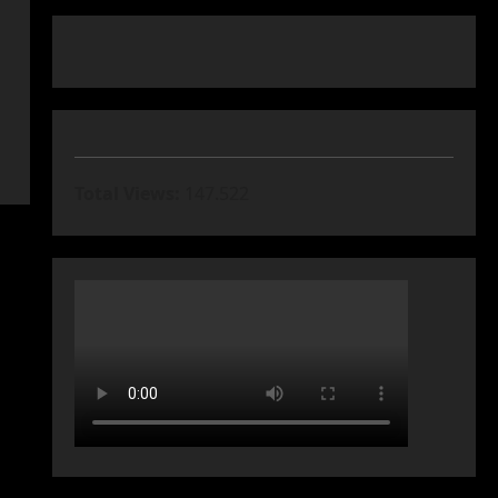
Total Views:
147.522