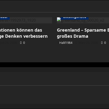
lobal
Uncategorized
ationen können das
Greenland – Sparsame E
ige Denken verbessern
großes Drama
Juli 28, 2026
0
Halil1984
März 23, 2026
0