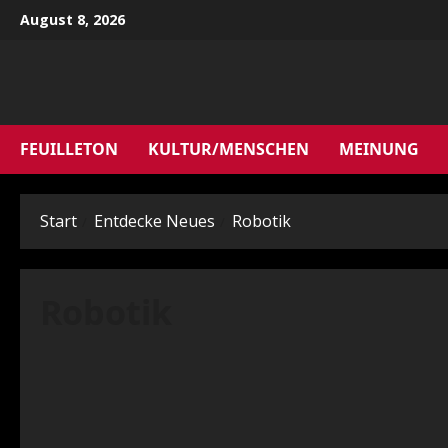
Zum
August 8, 2026
Inhalt
springen
FEUILLETON
KULTUR/MENSCHEN
MEINUNG
Start
Entdecke Neues
Robotik
Robotik