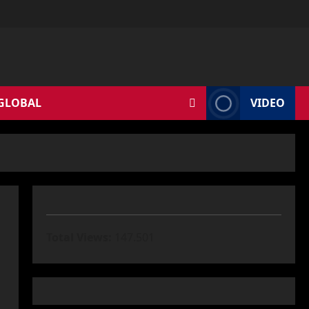
 GLOBAL
VIDEO
Total Views:
147.501