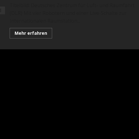
Titelbild: Deutsches Zentrum für Luft- und Raumfahrt
(DLR) Mit vier Robotern und einer Live-Schalte zur
Internationalen Raumstation...
Mehr
Mehr erfahren
Informationen
über
Das
Surface-
Avatar-
Experiment