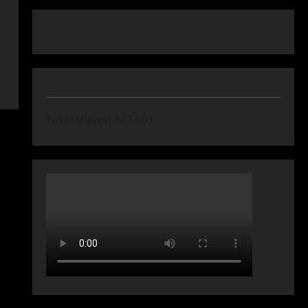
Total Views:
147.501