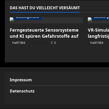
DAS HAST DU VIELLEICHT VERSÄUMT
Uncategorized
science g
Ferngesteuerte Sensorsysteme
VR-Simul
und KI spüren Gefahrstoffe auf
langfrist
Halil1984
Juli 28, 2026
0
Halil1984
Impressum
Datenschutz