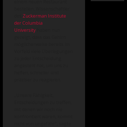
einem neuen Restaurant
bestellen. Wissenschaftler
des
Zuckerman Institute
der Columbia
University
haben nun
gezeigt, dass das Gehirn
möglicherweise bereits im
Vorfeld viele Überlegungen
zu jeder Entscheidung
angestellt hat, um uns zu
helfen, schneller und
präziser zu reagieren.
„Unsere Fähigkeit,
Entscheidungen zu treffen,
mit denen wir noch nie
konfrontiert waren, kommt
nicht von ungefähr“, sagte