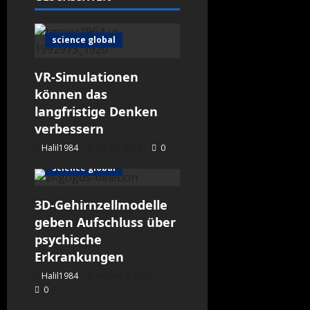
science global
VR-Simulationen
können das
langfristige Denken
verbessern
Halil1984
Juli 28, 2026
0
science global
3D-Gehirnzellmodelle
geben Aufschluss über
psychische
Erkrankungen
Halil1984
August 5, 2025
0