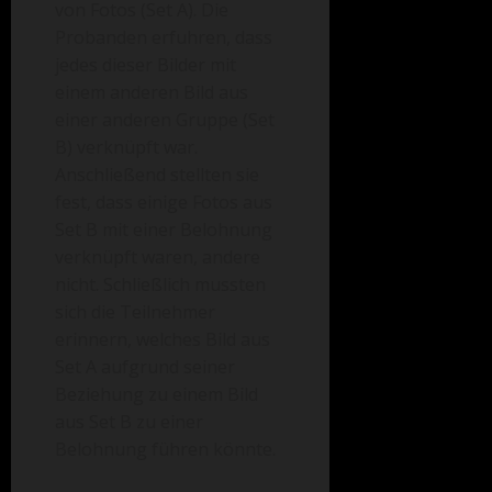
von Fotos (Set A). Die
Probanden erfuhren, dass
jedes dieser Bilder mit
einem anderen Bild aus
einer anderen Gruppe (Set
B) verknüpft war.
Anschließend stellten sie
fest, dass einige Fotos aus
Set B mit einer Belohnung
verknüpft waren, andere
nicht. Schließlich mussten
sich die Teilnehmer
erinnern, welches Bild aus
Set A aufgrund seiner
Beziehung zu einem Bild
aus Set B zu einer
Belohnung führen könnte.