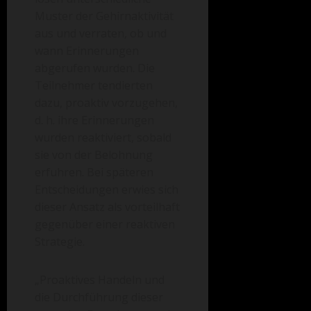
Muster der Gehirnaktivität
aus und verraten, ob und
wann Erinnerungen
abgerufen wurden. Die
Teilnehmer tendierten
dazu, proaktiv vorzugehen,
d. h. ihre Erinnerungen
wurden reaktiviert, sobald
sie von der Belohnung
erfuhren. Bei späteren
Entscheidungen erwies sich
dieser Ansatz als vorteilhaft
gegenüber einer reaktiven
Strategie.
„Proaktives Handeln und
die Durchführung dieser