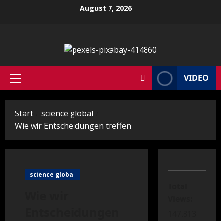
Zum
August 7, 2026
Inhalt
springen
VIDEO
Primäres
Menü
Start
science global
Wie wir Entscheidungen treffen
science global
Total
Wie wir
Views:
Entscheidungen
147.813