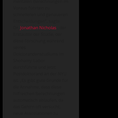
mentalen Berechnungen im
Voraus führten zu
schnelleren und genaueren
Entscheidungen“, sagte
Dr.
Jonathan Nicholas
, der
Erstautor der Studie, der
diese Forschung während
seines
Doktorandenstudiums im
Shohamy-Labor
durchführte und jetzt
Postdoktorand an der NYU
ist. „Es gibt gute Gründe für
die Annahme, dass diese
hilfreichen Berechnungen
automatisch ablaufen, da
das Gehirn oft versucht,
neue Assoziationen zu