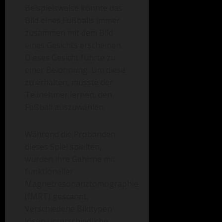
Beispielsweise könnte das
Bild eines Fußballs immer
zusammen mit dem Bild
eines Gesichts erscheinen.
Dieses Gesicht führte zu
einer Belohnung. Um diese
zu erhalten, musste der
Teilnehmer lernen, den
Fußball auszuwählen.
Während die Probanden
dieses Spiel spielten,
wurden ihre Gehirne mit
funktioneller
Magnetresonanztomographie
(fMRT) gescannt.
Verschiedene Bildtypen
lösen unterschiedliche