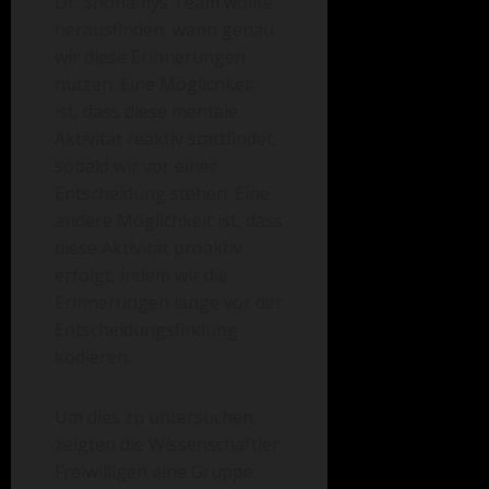
Dr. Shohamys Team wollte
herausfinden, wann genau
wir diese Erinnerungen
nutzen. Eine Möglichkeit
ist, dass diese mentale
Aktivität reaktiv stattfindet,
sobald wir vor einer
Entscheidung stehen. Eine
andere Möglichkeit ist, dass
diese Aktivität proaktiv
erfolgt, indem wir die
Erinnerungen lange vor der
Entscheidungsfindung
kodieren.
Um dies zu untersuchen,
zeigten die Wissenschaftler
Freiwilligen eine Gruppe