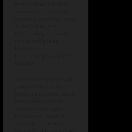
einem solchen Szenario
scheinen die Teilnehmer
dann eher zu warten, bis es
an der Zeit ist, eine
Entscheidung zu treffen,
um die verfügbaren
Beweise zu
berücksichtigen, sagte Dr.
Nicholas.
„Diese Forschung hilft uns
dabei, ein Verständnis
dafür zu entwickeln, wie die
Welt jenseits unserer
direkten Erfahrungen
funktioniert“, sagte Dr.
Shohamy, Co-Direktorin
des Kavli Institute for Brain