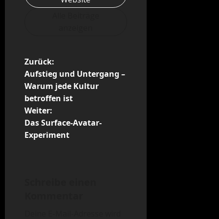
Alle Beiträge
anzeigen
B
Zurück:
Aufstieg und Untergang –
e
Warum jede Kultur
betroffen ist
i
Weiter:
t
Das Surface-Avatar-
Experiment
r
a
Schreibe einen
g
Kommentar
s
Deine E-Mail-Adresse wird