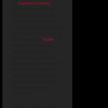
Dr.
Daphna Shohamy
,
Direktorin und CEO des
Zuckerman Institute der
Columbia University und
Hauptautorin einer kürzlich
in
Nature Communications
veröffentlichten
Studie
. „Es
mag sich anfühlen, als
hätten Sie eine neue
Entscheidung getroffen,
aber meistens verlassen Sie
sich auf bereits gebildete
Gedächtnisassoziationen,
die Ihnen später bei einer
Entscheidung helfen
können.“
Frühere Untersuchungen