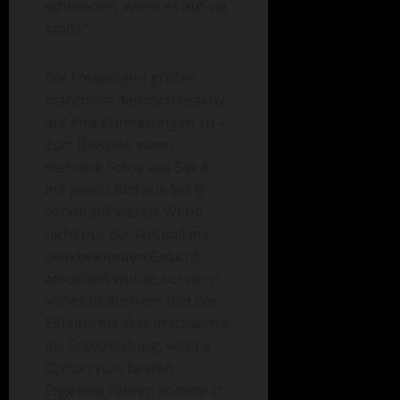
schmieden, wenn es auf sie
stößt.“
Die Freiwilligen griffen
manchmal dennoch reaktiv
auf ihre Erinnerungen zu –
zum Beispiel, wenn
mehrere Fotos aus Set A
mit jedem Bild aus Set B
verknüpft waren: Wenn
nicht nur der Fußball mit
dem belohnten Gesicht
assoziiert wurde, sondern
vielleicht auch ein Bild des
Eiffelturms. Das erschwerte
die Entscheidung, welche
Option zum besten
Ergebnis führen könnte. In