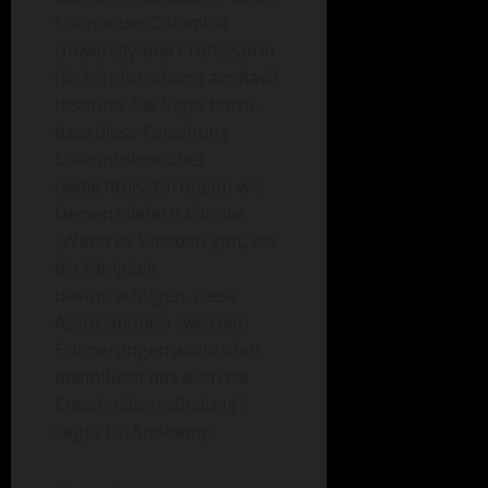
Science der Columbia
University und Professorin
für Hirnforschung am Kavli
Institute. Sie fügte hinzu,
dass diese Forschung
Erkenntnisse über
Gedächtnisstörungen wie
Demenz liefern könnte.
„Wenn es Schäden gibt, die
die Fähigkeit
beeinträchtigen, diese
Assoziationen zwischen
Erinnerungen abzurufen,
beeinflusst das auch die
Entscheidungsfindung“,
sagte Dr. Shohamy.