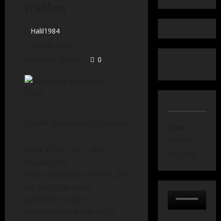
treffen
Halil1984
Juli 28, 2025
4 Minuten gelesen
0
Quelle: Zuckerman Institute
Total
Views:
NEW YORK, NY — Wir
147.813
müssen oft
Entscheidungen treffen, die
wir noch nie zuvor
getroffen haben,
beispielsweise was wir in