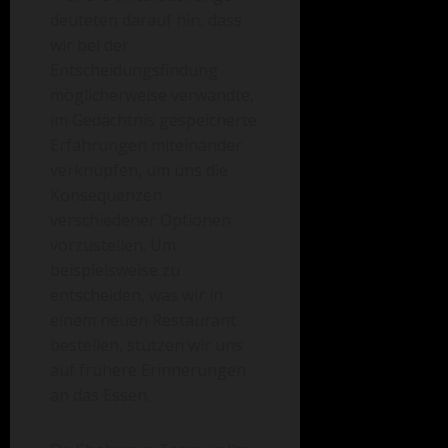
deuteten darauf hin, dass
wir bei der
Entscheidungsfindung
möglicherweise verwandte,
im Gedächtnis gespeicherte
Erfahrungen miteinander
verknüpfen, um uns die
Konsequenzen
verschiedener Optionen
vorzustellen. Um
beispielsweise zu
entscheiden, was wir in
einem neuen Restaurant
bestellen, stützen wir uns
auf frühere Erinnerungen
an das Essen.