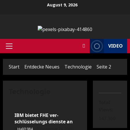
Zum
August 9, 2026
Inhalt
springen
VIDEO
Primäres
Menü
Start
Entdecke Neues
Technologie
Seite 2
Technologie
Blog
Technologie
Total
Views:
IBM bietet FHE ver-
147.360
schlüsselungs dienste an
Halil1984
Dezember 24, 2020