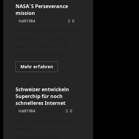
Tal
der
NASA´S Perseverance
Technologien
mission
Halil1984
Juli 10, 2020
0
Taken from Nasa Press Kit
NASA’s next mission to
Mars — the Mars 2020
Perseverance mission —...
Mehr
Mehr erfahren
Informationen
Technologie
über
NASA
´S
Perseverance
Schweizer entwickeln
mission
Superchip für noch
schnelleres Internet
Halil1984
Juli 6, 2020
0
Das Internet der Zukunft
nähert sich um ein
bedeutendes Stück.