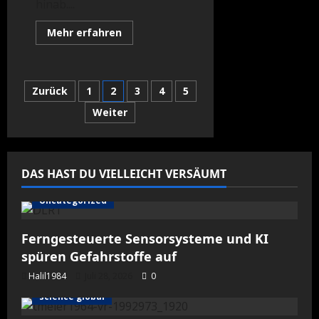
hinab....
Mehr
Mehr erfahren
Informationen
über
Datenübertragung
im
Highspeed-
Seitennummerierung
Zurück
1
2
3
4
5
Tempo
Weiter
der
Beiträge
DAS HAST DU VIELLEICHT VERSÄUMT
Uncategorized
Ferngesteuerte Sensorsysteme und KI
spüren Gefahrstoffe auf
Halil1984
Juli 28, 2026
0
science global