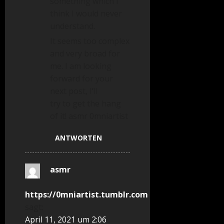
something which I
think I would never
understand.
It seems too complex
and very broad for
me. I am looking
forward for your
next post, I’ll
try to get the hang
of it! asmr 0mniartist
ANTWORTEN
asmr
https://0mniartist.tumblr.com
sagt:
April 11, 2021 um 2:06