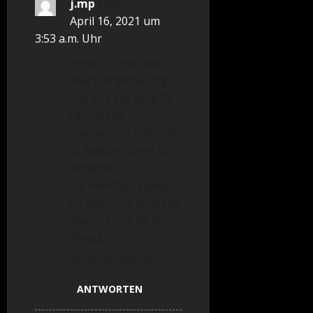
j.mp
sagt:
April 16, 2021 um
3:53 a.m. Uhr
Hello, i think that i
saw you visited my
site so i got here to
return the
choose?.I’m trying to
in finding things to
enhance
my website!I guess
its adequate to make
use of some of your
ideas!!
asmr 0mniartist
ANTWORTEN