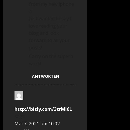
from my new iphone
4!
Just wanted to say I
love reading your
blog and look
forward to all your
posts!
Carry on the superb
work!
ANTWORTEN
http://bitly.com/3trMl6L
sagt:
Mai 7, 2021 um 10:02