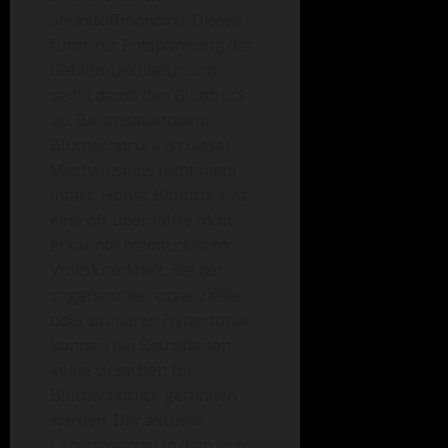
Stickstoffmonoxid. Dieses
führt zur Entspannung der
Gefäßmuskulatur und
senkt damit den Blutdruck
ab. Bei andauerndem
Bluthochdruck ist dieser
Mechanismus nicht mehr
intakt. Hoher Blutdruck ist
eine oft über Jahre nicht
erkannte heimtückische
Volkskrankheit. Bei der
sogenannten essenziellen
oder primären Hypertonie
können bei Betroffenen
keine Ursachen für
Bluthochdruck gefunden
werden. Der aktuelle
Lebenswandel in dem sich