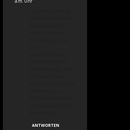
a.m. Uhr
I’ve been browsing
online more than 4
hours today, yet I
never found any
interesting article
like
yours. It’s pretty
worth enough for
me. Personally, if all
site owners and
bloggers made good
content as you
did, the web will be a
lot more useful than
ever before.
ANTWORTEN