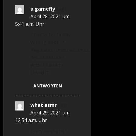
a gamefly
sagt:
April 28, 2021 um
5:41 a.m. Uhr
Thanks for finally
writing about >
Regulationsmechanismus
des Blutdrucks
entschlüsselt <
Loved it!
ANTWORTEN
what asmr
sagt:
April 29, 2021 um
12:54 a.m. Uhr
Every weekend i