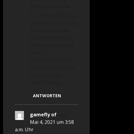
don’t know about.
You managed to hit
the nail upon the top
as well as defined
out the whole thing
without having side-
effects ,
people can take a
signal. Will probably
be back to get
more. Thanks
ANTWORTEN
gamefly of
sagt:
Mai 4, 2021 um 3:58
a.m. Uhr