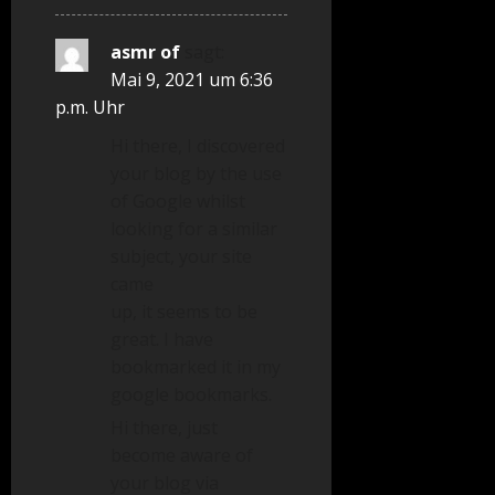
asmr of
sagt:
Mai 9, 2021 um 6:36
p.m. Uhr
Hi there, I discovered
your blog by the use
of Google whilst
looking for a similar
subject, your site
came
up, it seems to be
great. I have
bookmarked it in my
google bookmarks.
Hi there, just
become aware of
your blog via