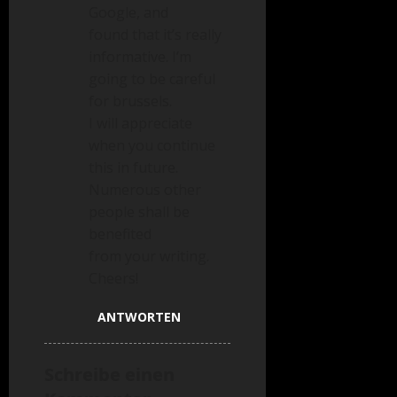
Google, and
found that it’s really
informative. I’m
going to be careful
for brussels.
I will appreciate
when you continue
this in future.
Numerous other
people shall be
benefited
from your writing.
Cheers!
ANTWORTEN
Schreibe einen