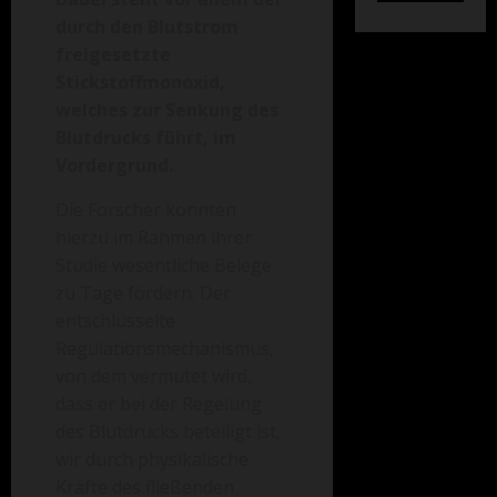
durch den Blutstrom
freigesetzte
Stickstoffmonoxid,
welches zur Senkung des
Blutdrucks führt, im
Vordergrund.
Die Forscher konnten
hierzu im Rahmen ihrer
Studie wesentliche Belege
zu Tage fördern. Der
entschlüsselte
Regulationsmechanismus,
von dem vermutet wird,
dass er bei der Regelung
des Blutdrucks beteiligt ist,
wir durch physikalische
Kräfte des fließenden