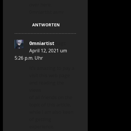
over here.
0mniartist asmr
ANTWORTEN
0mniartist
sagt:
April 12, 2021 um
5:26 p.m. Uhr
It’s amazing to pay a
visit this web page
and reading the
views
of all friends on the
topic of this article,
while I am also keen
of getting
experience.