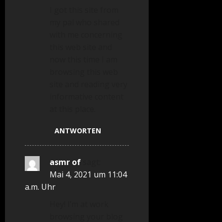
I got this site from
my pal who shared
with me concerning
this web site and
now this time I am
browsing this web
site and reading very
informative content
at this place.
ANTWORTEN
asmr of
sagt:
Mai 4, 2021 um 11:04
a.m. Uhr
Hey! I’m at work
browsing your blog