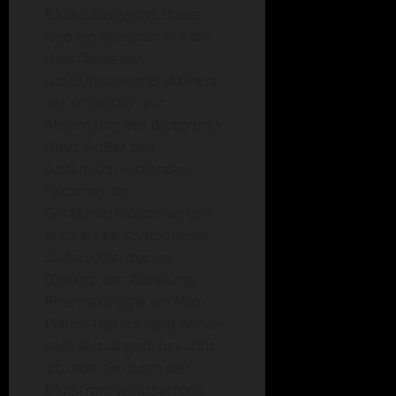
Blutes ausgelöst. Dabei
wird ein Rezeptor auf der
Oberfläche der
Gefäßinnenwand aktiviert
der schließlich zur
Absenkung des Blutdrucks
führt. Außer den
systemisch wirkenden
Faktoren der
Gefäßmuskulatur wirken
auch lokale Komponente.
Stefan Offermanns,
Direktor der Abteilung
Pharmakologie am Max-
Planck-Institut hebt hervor,
dass seit langem bekannt
ist, dass die durch den
Blutstrom verursachten