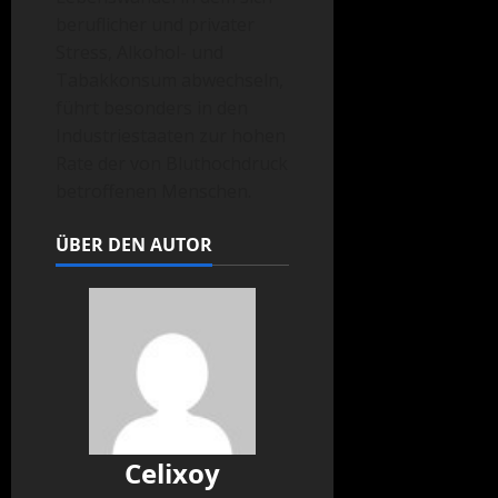
beruflicher und privater
Stress, Alkohol- und
Tabakkonsum abwechseln,
führt besonders in den
Industriestaaten zur hohen
Rate der von Bluthochdruck
betroffenen Menschen.
ÜBER DEN AUTOR
Celixoy