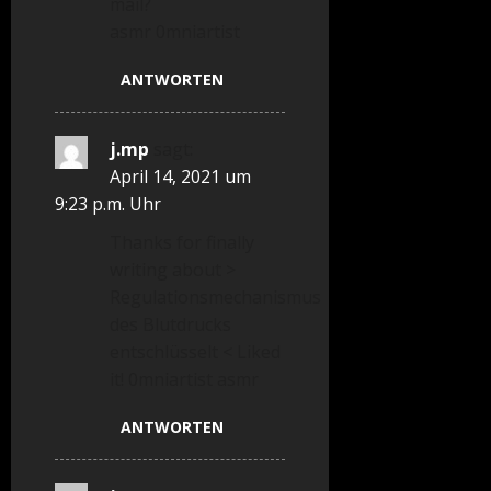
mail?
asmr 0mniartist
ANTWORTEN
j.mp
sagt:
April 14, 2021 um
9:23 p.m. Uhr
Thanks for finally
writing about >
Regulationsmechanismus
des Blutdrucks
entschlüsselt < Liked
it! 0mniartist asmr
ANTWORTEN