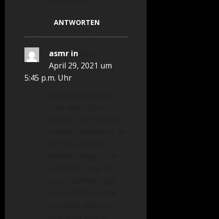
Good luck!
ANTWORTEN
asmr in
sagt:
April 29, 2021 um
5:45 p.m. Uhr
Definitely believe
that which you
stated. Your favorite
reason seemed to be
on the web the
easiest thing to be
aware of. I say to
you, I certainly get
irked while people
consider worries
that they plainly