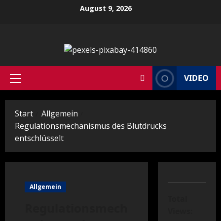
Zum
August 9, 2026
Inhalt
springen
VIDEO
Primäres
Menü
Start
Allgemein
Regulationsmechanismus des Blutdrucks
entschlüsselt
Allgemein
Total
Regulationsmech
Views: