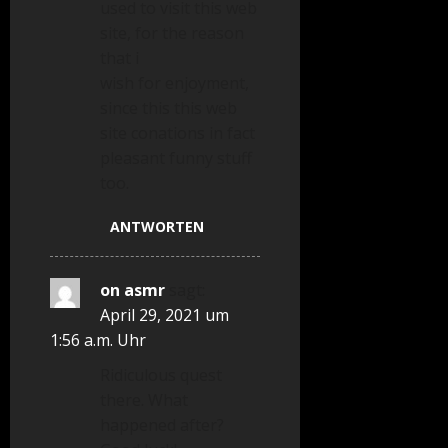
used to visit this web
site, for the reason
that i
wish for enjoyment,
since this this web
site conations in fact
pleasant funny stuff
too.
ANTWORTEN
on asmr
sagt:
April 29, 2021 um
1:56 a.m. Uhr
Ridiculous quest
there. What
happened after?