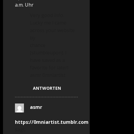
a.m. Uhr
Very good info.
Lucky me I came
across your website
by
chance
(stumbleupon). I
have saved as a
favorite for later!
asmr 0mniartist
ANTWORTEN
asmr
https://0mniartist.tumblr.com
sagt: