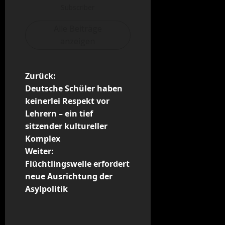
Subscriber
Alle Beiträge
anzeigen
B
Zurück:
Deutsche Schüler haben
e
keinerlei Respekt vor
Lehrern – ein tief
i
sitzender kultureller
t
Komplex
Weiter:
r
Flüchtlingswelle erfordert
neue Ausrichtung der
a
Asylpolitik
g