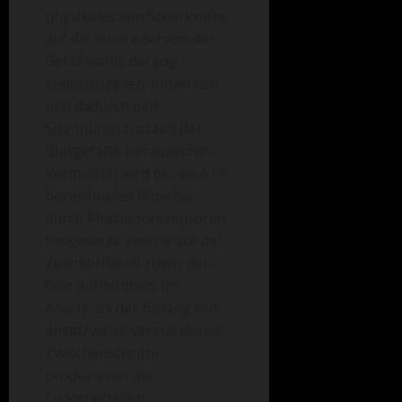
physikalischen Scherkräfte
auf die innere Schicht der
Gefäßwand, die sog.
Endothelzellen, einwirken
und dadurch den
Spannungszustand der
Blutgefäße herabsetzen.
Vermutlich wird ein als ATP
bezeichnetes Molekül
durch Mechanorezeptoren
freigesetzt, welche auf der
Zelloberfläche zuvor den
Reiz aufnehmen. Im
Anschluss der bislang nur
ansatzweise verstandener
Zwischenschritte
produzieren die
Endothelzellen