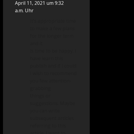
April 11, 2021 um 9:32
a.m. Uhr
It’s appropriate time
to make a few plans
for the longer term
and it
is time to be happy. I
have learn this
publish and if I could
I wish to recommend
you few attention-
grabbing
things or
suggestions. Maybe
you can write
subsequent articles
referring to this
article. I want to