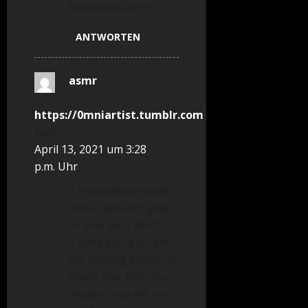
0mniartist asmr
ANTWORTEN
asmr
https://0mniartist.tumblr.com
sagt:
April 13, 2021 um 3:28
p.m. Uhr
Tremendous issues
here. I am very glad
to look your post.
Thank you a lot and I
am looking ahead to
touch you. Will you
please drop me a e-