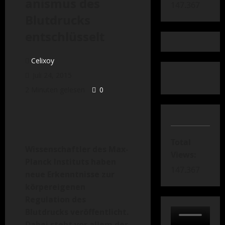
anismus des
147.367
Blutdrucks
entschlüsselt
Celixoy
Juli 24, 2015
2 Minuten gelesen
0
Total
Wissenschaftler des Max-
Views:
Planck Instituts haben
147.367
neue Erkenntnisse zur
körpereigenen
Regulation des
Blutdrucks veröffentlicht.
Dabei steht vor allem der