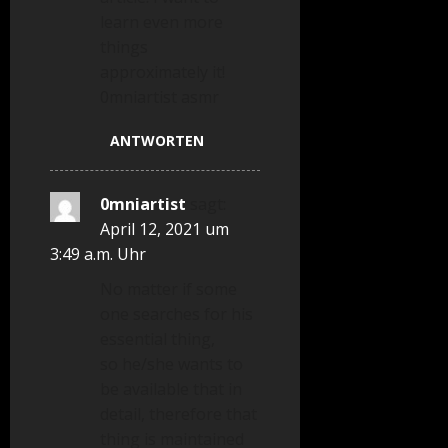
learn even more
things
approximately it!
0mniartist asmr
ANTWORTEN
0mniartist
sagt:
April 12, 2021 um
3:49 a.m. Uhr
No matter if some
one searches for his
essential thing,
so he/she wants to
be available that in
detail, therefore that
thing is maintained