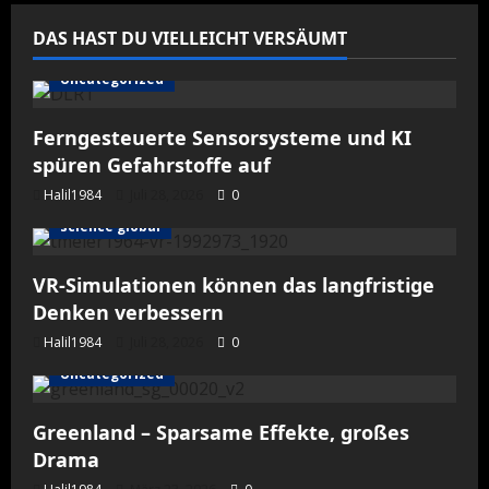
Meteoriten
Beiträge
DAS HAST DU VIELLEICHT VERSÄUMT
Uncategorized
Ferngesteuerte Sensorsysteme und KI
spüren Gefahrstoffe auf
Halil1984
Juli 28, 2026
0
science global
VR-Simulationen können das langfristige
Denken verbessern
Halil1984
Juli 28, 2026
0
Uncategorized
Greenland – Sparsame Effekte, großes
Drama