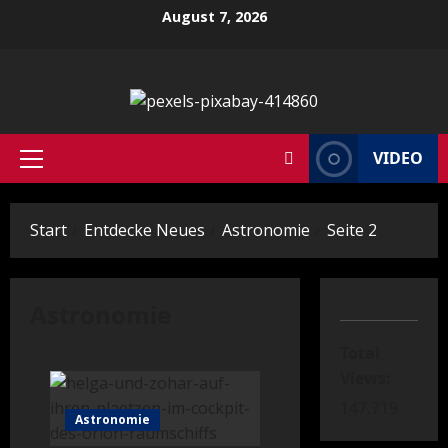
Zum
August 7, 2026
Inhalt
springen
VIDEO
Primäres
Menü
Start
Entdecke Neues
Astronomie
Seite 2
Astronomie
Total
Views:
147.719
Astronomie