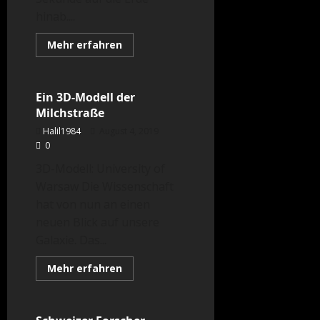
hinab....
Mehr
Mehr erfahren
Informationen
Astronomie
über
Datenübertragung
im
Highspeed-
Ein 3D-Modell der
Tempo
Milchstraße
Halil1984
August 4, 2019
0
3D-Modell: University of
Warsaw Die Wissenschaft
hat von nun an einen
neuen Blick auf unsere
Galaxie. Das...
Mehr
Mehr erfahren
Informationen
Astronomie
über
Ein
3D-
Modell