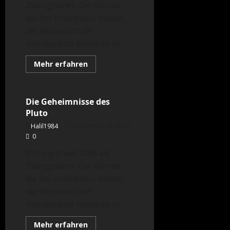
Zwergplanet. Die Monde
die ihn umkreisen, bieten
der Wissenschaft
interessante Einblicke in...
Mehr
Mehr erfahren
Informationen
Astronomie
über
Die
Geheimnisse
des
Die Geheimnisse des
Pluto
Pluto
Halil1984
September 19, 2020
0
Pluto gilt seit 2006 als
Zwergplanet. Die Monde
die ihn umkreisen, bieten
der Wissenschaft
interessante Einblicke in...
Mehr
Mehr erfahren